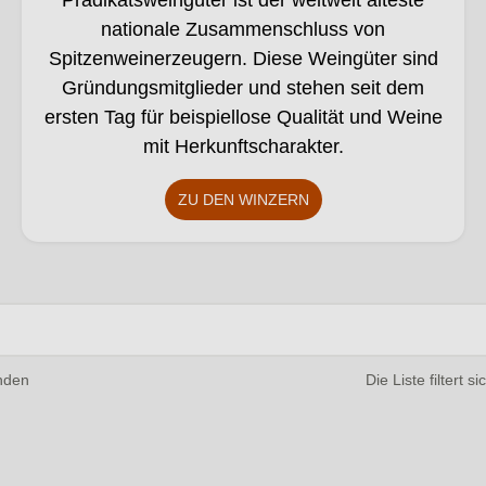
Prädikatsweingüter ist der weltweit älteste
nationale Zusammenschluss von
Spitzenweinerzeugern. Diese Weingüter sind
Gründungsmitglieder und stehen seit dem
ersten Tag für beispiellose Qualität und Weine
mit Herkunftscharakter.
ZU DEN WINZERN
1 von 4854 Winzern gefunden.
nden
Die Liste filtert s