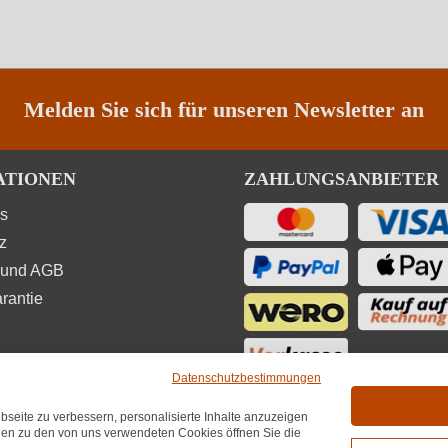
Melden Sie sich für unseren Newsletter an
ATIONEN
ZAHLUNGSANBIETER
ns
z
 und AGB
rantie
Datenschutzbestimmungen
seite zu verbessern, personalisierte Inhalte anzuzeigen
UNGEN
onen zu den von uns verwendeten Cookies öffnen Sie die