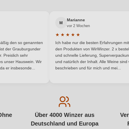
Marianne
M
vor 2 Wochen
★
★
★
★
★
 Bewertung von 5 von 5 Sternen
Durchschnittliche Bewertung von 5 
lmäßig den so genannten
Ich habe nur die besten Erfahrungen mit
 Sternen
ist der Grauburgunder
den Produkten von WirWinzer. 2 x bestel
 Preislich sehr
und schnelle Lieferung, Superverpacku
t es unser Hauswein. Wir
und natürlich der Inhalt. Alle Weine sind
 da er insbesonde...
beschrieben und für mich und mei...
Ohne
Über 4000 Winzer aus
Ver
Deutschland und Europa