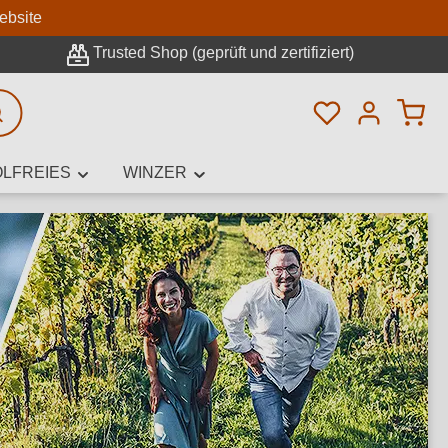
n
ebsite
Trusted Shop (geprüft und zertifiziert)
Du hast 0 Pro
rweiterte Suche
LFREIES
WINZER
innamen,