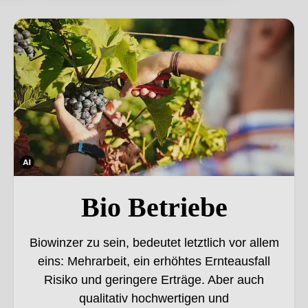
Bio Betriebe. Dieses Bild wurde mithilfe von KI verändert.
Die
ses
Bio Betriebe
Bild
wur
Biowinzer zu sein, bedeutet letztlich vor allem
de
eins: Mehrarbeit, ein erhöhtes Ernteausfall
mith
Risiko und geringere Erträge. Aber auch
ilfe
von
qualitativ hochwertigen und