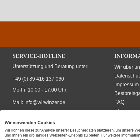
SERVICE-HOTLINE
INFORM
Unterstützung und Beratung unter:
Wir über u
Datenschut
+49 (0) 89 416 137 060
Impressum
Mo-Fr, 10:00 - 17:00 Uhr
Bestpreisga
FAQ
Mail:
info@wirwinzer.de
Blog
Vertrag Widerruf
Wir verwenden Cookies
Wir können diese zur Analyse unserer Besucherdaten platzieren, um unsere Web
SIE FINDEN UNS AUCH AUF
BEWERT
und Ihnen ein großartiges Webseiten-Erlebnis zu bieten. Für weitere Informati