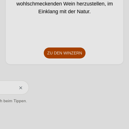
KI
wohlschmeckenden Wein herzustellen, im
verä
Einklang mit der Natur.
nder
t.
ZU DEN WINZERN
ich beim Tippen.