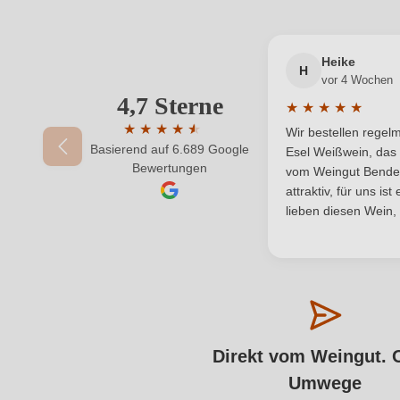
Heike
H
vor 4 Wochen
4,7 Sterne
★
★
★
★
★
Durchschnittliche
★
★
★
★
★
★
Wir bestellen rege
Basierend auf 6.689 Google
Durchschnittliche Bewertung von 4.7 von 5
Esel Weißwein, das 
Bewertungen
vom Weingut Bender.
attraktiv, für uns is
lieben diesen Wein,
Direkt vom Weingut. 
Umwege