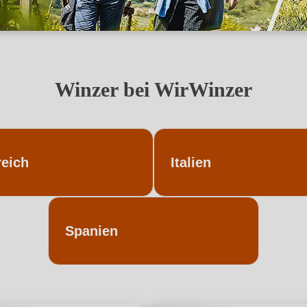
Winzer bei WirWinzer
reich
Italien
Spanien