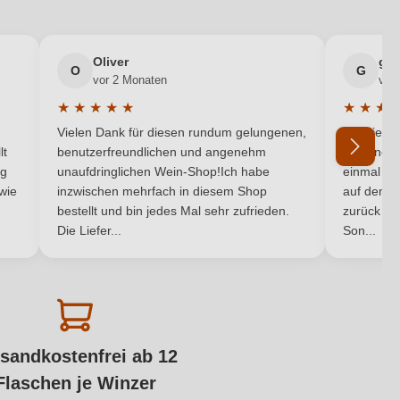
Oliver
gab
O
G
vor 2 Monaten
vor
★
★
★
★
★
★
★
★
von 5 Sternen
Durchschnittliche Bewertung von 5 von 5 Sternen
Durchsch
Vielen Dank für diesen rundum gelungenen,
Die Liefe
lt
benutzerfreundlichen und angenehm
hat eine 
ng
unaufdringlichen Wein-Shop!Ich habe
einmal bei
 wie
inzwischen mehrfach in diesem Shop
auf dem H
bestellt und bin jedes Mal sehr zufrieden.
zurück na
Die Liefer...
Son...
sandkostenfrei ab 12
Flaschen je Winzer