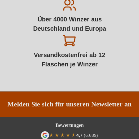
Über 4000 Winzer aus
Deutschland und Europa
Versandkostenfrei ab 12
Flaschen je Winzer
Melden Sie sich für unseren Newsletter an
Bewertungen
★
★
★
★
★
★
4,7
(6.689)