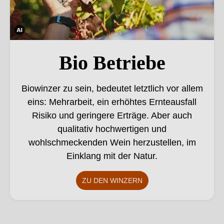
Die
ses
Bio Betriebe
Bild
wur
Biowinzer zu sein, bedeutet letztlich vor allem
de
eins: Mehrarbeit, ein erhöhtes Ernteausfall
mith
Risiko und geringere Erträge. Aber auch
ilfe
von
qualitativ hochwertigen und
KI
wohlschmeckenden Wein herzustellen, im
verä
Einklang mit der Natur.
nder
t.
ZU DEN WINZERN