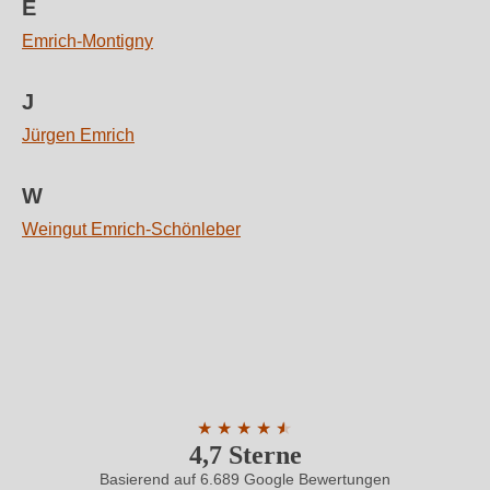
E
Emrich-Montigny
J
Jürgen Emrich
W
Weingut Emrich-Schönleber
★
★
★
★
★
★
4,7 Sterne
Durchschnittliche Bewertung von 4.7 
Basierend auf 6.689 Google Bewertungen