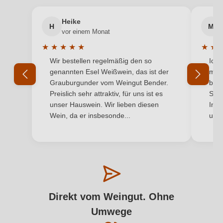
Heike
H
M
vor einem Monat
★
★
★
★
★
★
★
Durchschnittliche Bewertung von 5 von 5 Sternen
Durchs
Wir bestellen regelmäßig den so
Ich 
genannten Esel Weißwein, das ist der
mit 
Grauburgunder vom Weingut Bender.
best
Preislich sehr attraktiv, für uns ist es
Supe
unser Hauswein. Wir lieben diesen
Inha
Wein, da er insbesonde...
und 
Direkt vom Weingut. Ohne
Umwege