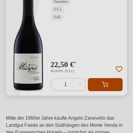
Venetien
0,5 L
Süß
22,50 €
*
45,00 €/L (0,5 L)
1
Mitte der 1960er Jahre kaufte Angelo Zanovello das
Landgut Faedo an den Südhängen des Monte Venda in
den Euganeischen Hügeln – zunächst als grünes