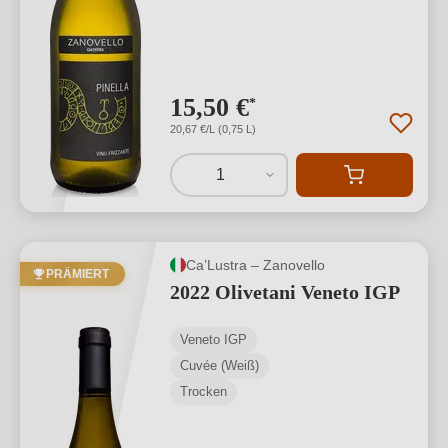
15,50 €
*
20,67 €/L (0,75 L)
1
Ca’Lustra – Zanovello
PRÄMIERT
2022 Olivetani Veneto IGP
Veneto IGP
Cuvée (Weiß)
Trocken