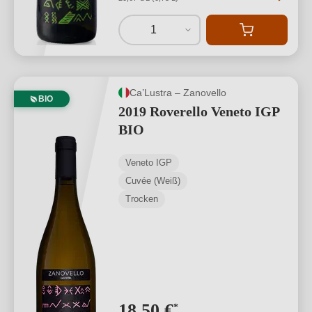
1
Ca’Lustra – Zanovello
BIO
2019 Roverello Veneto IGP
BIO
Veneto IGP
Cuvée (Weiß)
Trocken
18,50 €
*