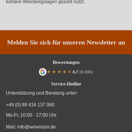
kühlere Weinbergslagen gezielt nutzt.
Melden Sie sich für unseren Newsletter an
Bewertungen
★
★
★
★
★
★
4,7
(6.690)
Durchschnittliche Bewertung von 4.7 von
Service-Hotline
Unterstützung und Beratung unter:
+49 (0) 89 416 137 060
Mo-Fr, 10:00 - 17:00 Uhr
Mail:
info@wirwinzer.de