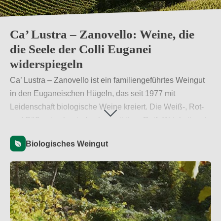
Ca’ Lustra – Zanovello: Weine, die
die Seele der Colli Euganei
widerspiegeln
Ca’ Lustra – Zanovello ist ein familiengeführtes Weingut
in den Euganeischen Hügeln, das seit 1977 mit
Leidenschaft biologische Weine kreiert. Die Weiß-, Rot-
und Süßweine beeindrucken mit ihrer Reifefähigkeit und
spiegeln das einzigartige Terroir wider. Dank
Biologisches Weingut
kontinuierlicher Forschung und Innovation bieten sie ein
unverwechselbares Geschmackserlebnis.
Weiterlesen
→