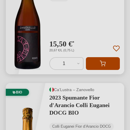
15,50 €
*
20,67 €/L (0,75 L)
1
Ca’Lustra – Zanovello
BIO
2023 Spumante Fior
d'Arancio Colli Euganei
DOCG BIO
Colli Euganei Fior d’Arancio DOCG