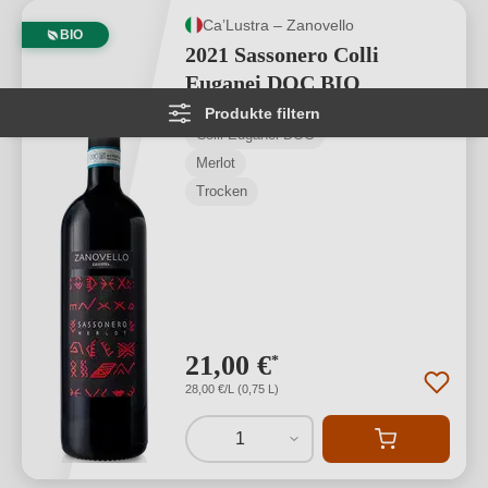
Ca’Lustra – Zanovello
BIO
2021 Sassonero Colli
Euganei DOC BIO
Produkte filtern
Colli Euganei DOC
Merlot
Trocken
21,00 €
*
28,00 €/L (0,75 L)
1