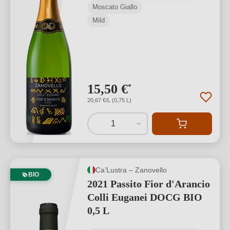
Moscato Giallo
Mild
15,50 €
*
20,67 €/L (0,75 L)
1
Ca’Lustra – Zanovello
BIO
2021 Passito Fior d'Arancio
Colli Euganei DOCG BIO
0,5 L