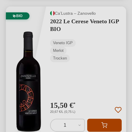
Ca’Lustra – Zanovello
BIO
2022 Le Cerese Veneto IGP
BIO
Veneto IGP
Merlot
Trocken
15,50 €
*
20,67 €/L (0,75 L)
1