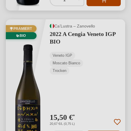
Ca’Lustra – Zanovello
PRÄMIERT
2022 A Cengia Veneto IGP
BIO
BIO
Veneto IGP
Moscato Bianco
Trocken
15,50 €
*
20,67 €/L (0,75 L)