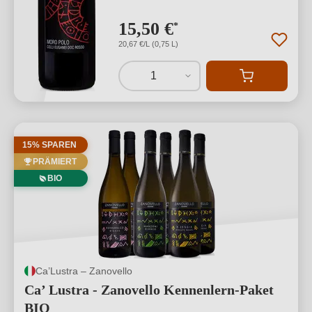
15,50 €
*
20,67 €/L (0,75 L)
1
15% SPAREN
PRÄMIERT
BIO
Ca’Lustra – Zanovello
Ca’ Lustra - Zanovello Kennenlern-Paket
BIO