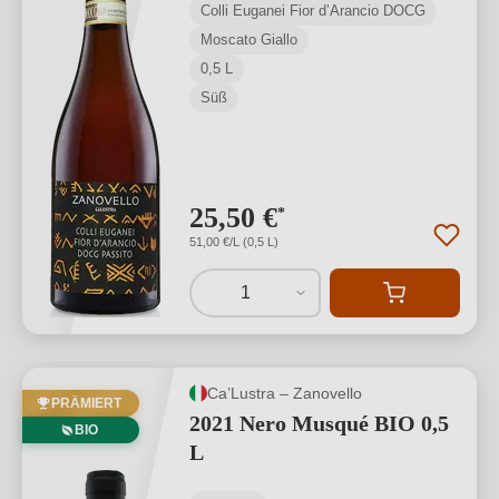
Colli Euganei Fior d’Arancio DOCG
Moscato Giallo
0,5 L
Süß
25,50 €
*
51,00 €/L (0,5 L)
1
Ca’Lustra – Zanovello
PRÄMIERT
2021 Nero Musqué BIO 0,5
BIO
L