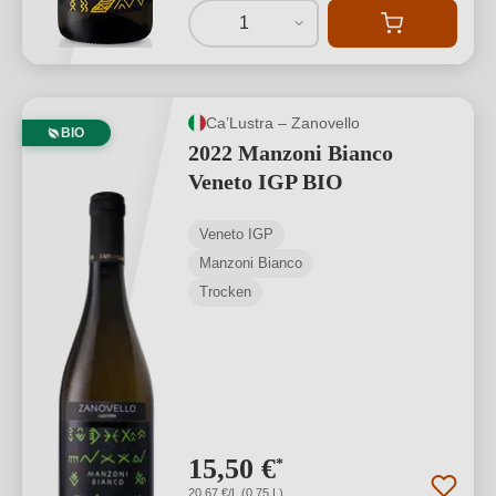
1
Ca’Lustra – Zanovello
BIO
2022 Manzoni Bianco
Veneto IGP BIO
Veneto IGP
Manzoni Bianco
Trocken
15,50 €
*
20,67 €/L (0,75 L)