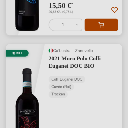
15,50 €
*
20,67 €/L (0,75 L)
1
Ca’Lustra – Zanovello
BIO
2021 Moro Polo Colli
Euganei DOC BIO
Colli Euganei DOC
Cuvée (Rot)
Trocken