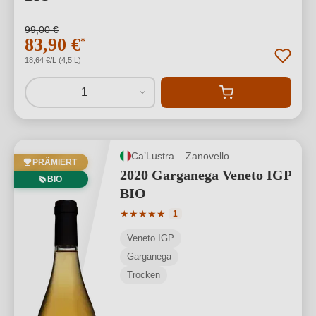
99,00 €
83,90 €
*
18,64 €/L (4,5 L)
1
Ca’Lustra – Zanovello
PRÄMIERT
2020 Garganega Veneto IGP
BIO
BIO
Durchschnittliche Bewertung von 5 von
★
★
★
★
★
1
Veneto IGP
Garganega
Trocken