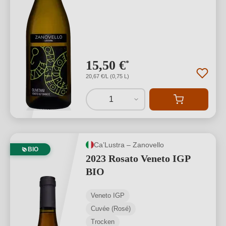
15,50 €
*
20,67 €/L (0,75 L)
1
Ca’Lustra – Zanovello
BIO
2023 Rosato Veneto IGP
BIO
Veneto IGP
Cuvée (Rosé)
Trocken