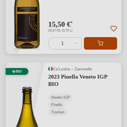
15,50 €
*
20,67 €/L (0,75 L)
1
Ca’Lustra – Zanovello
BIO
2023 Pinella Veneto IGP
BIO
Veneto IGP
Pinello
Trocken