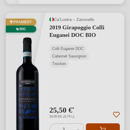
Ca’Lustra – Zanovello
PRÄMIERT
2019 Girapoggio Colli
BIO
Euganei DOC BIO
Colli Euganei DOC
Cabernet Sauvignon
Trocken
25,50 €
*
34,00 €/L (0,75 L)
1