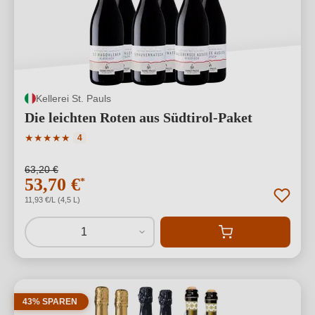
Kellerei St. Pauls
Die leichten Roten aus Südtirol-Paket
Durchschnittliche Bewertung von 5 von 5 Sternen
★
★
★
★
★
4
63,20 €
53,70 €
*
11,93 €/L (4,5 L)
1
43% SPAREN