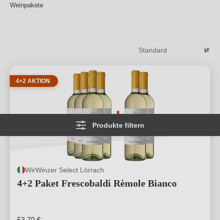
Weinpakete
Bandbreite an Stilen und Aromen. Besonders beliebt sind
Weinpakete mit Gläsern, Weißwein Pakete,
Rotweinpaket Angebote oder Wein
Überraschungspakete, bei denen der Inhalt erst beim
Öffnen zum Erlebnis wird.
Weiterlesen
→
4+2 AKTION
Produkte filtern
WirWinzer Select Lörrach
4+2 Paket Frescobaldi Rèmole Bianco
53,70 €