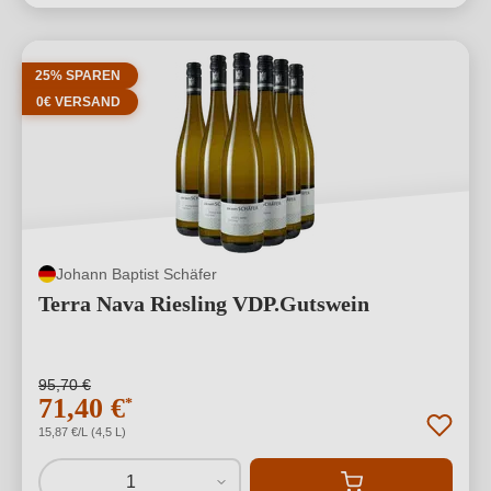
25% SPAREN
0€ VERSAND
Johann Baptist Schäfer
Terra Nava Riesling VDP.Gutswein
95,70 €
71,40 €
*
15,87 €/L (4,5 L)
1