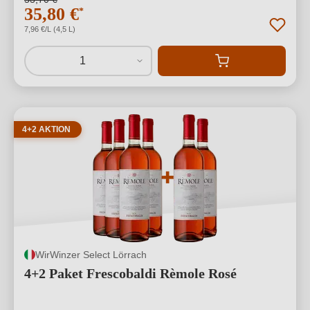
35,80 €
*
7,96 €/L (4,5 L)
1
4+2 AKTION
WirWinzer Select Lörrach
4+2 Paket Frescobaldi Rèmole Rosé