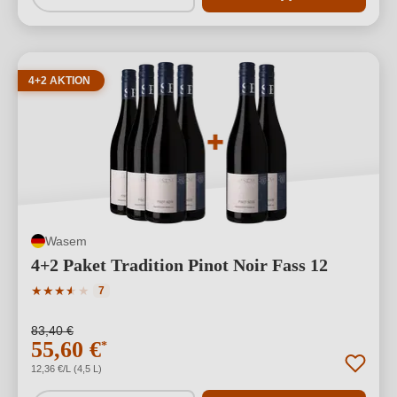
4+2 AKTION
Wasem
4+2 Paket Tradition Pinot Noir Fass 12
Durchschnittliche Bewertung von 3.71 von 5 Sternen
★
★
★
★
★
★
7
83,40 €
55,60 €
*
12,36 €/L (4,5 L)