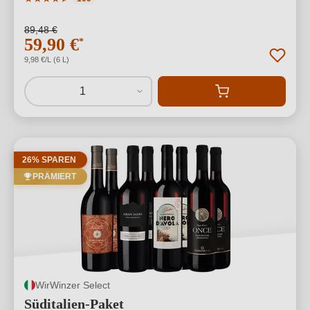
89,48 €
59,90 €
*
9,98 €/L (6 L)
1
26% SPAREN
PRÄMIERT
WirWinzer Select
Süditalien-Paket