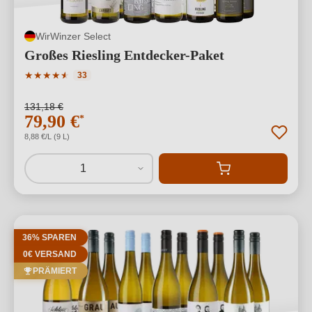
WirWinzer Select
Großes Riesling Entdecker-Paket
Durchschnittliche Bewertung von 4.82 von 5 Sternen
★
★
★
★
★
★
33
131,18 €
79,90 €
*
8,88 €/L (9 L)
1
36% SPAREN
0€ VERSAND
PRÄMIERT