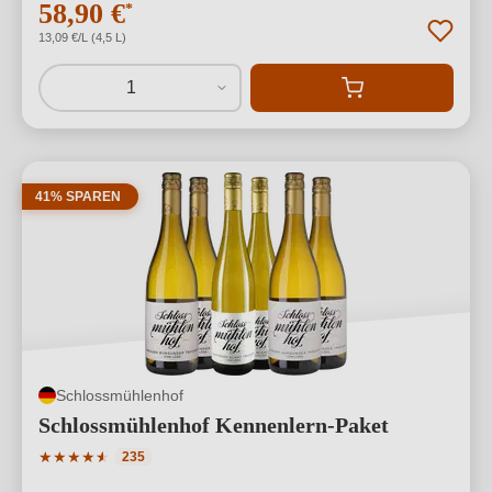
58,90 €
*
13,09 €/L (4,5 L)
1
41% SPAREN
Schlossmühlenhof
Schlossmühlenhof Kennenlern-Paket
Durchschnittliche Bewertung von 4.79 von 5 Sternen
★
★
★
★
★
★
235