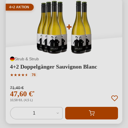
4+2 AKTION
Strub & Strub
4+2 Doppelgänger Sauvignon Blanc
Durchschnittliche Bewertung von 4.93 von 5 Sternen
★
★
★
★
★
★
76
71,40 €
47,60 €
*
10,58 €/L (4,5 L)
1