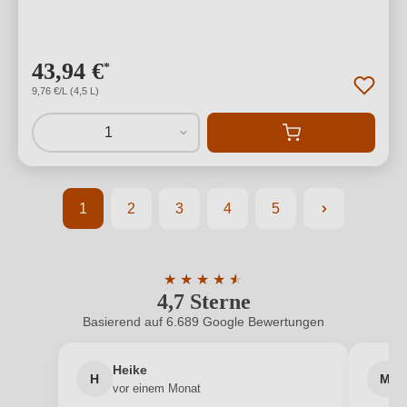
43,94 €
*
9,76 €/L (4,5 L)
1
1
2
3
4
5
Seite
Seite
Seite
Seite
Seite
★
★
★
★
★
★
4,7 Sterne
Durchschnittliche Bewertung von 4.7 
Basierend auf 6.689 Google Bewertungen
Heike
H
M
vor einem Monat