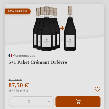
16% SPAREN
Monmousseau
5+1 Paket Crémant Orfèvre
105,00 €
87,50 €
*
19,44 €/L (4,5 L)
1