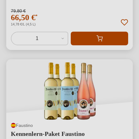
79,80 €
66,50 €
*
14,78 €/L (4,5 L)
1
Faustino
Kennenlern-Paket Faustino