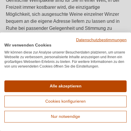
Gemischte Weinpakete sind für Sie in einer Welt, in der
Freizeit immer kostbarer wird, die einzigartige
Möglichkeit, sich ausgesuchte Weine einzelner Winzer
bequem an die eigene Adresse liefern zu lassen und in
Ruhe bei passender Gelegenheit und Stimmung zu
genießen. Ein Weinpaket ist ein Geschenk für Sie selbst
Datenschutzbestimmungen
oder auch andere Weinliebhaber und bietet Ihnen nicht
Wir verwenden Cookies
nur die Möglichkeit, neue Weine eines Winzers zu
Wir können diese zur Analyse unserer Besucherdaten platzieren, um unsere
erproben, sondern die Chance, Weine eines Ihnen völlig
Webseite zu verbessern, personalisierte Inhalte anzuzeigen und Ihnen ein
großartiges Webseiten-Erlebnis zu bieten. Für weitere Informationen zu den
unbekannten Winzers zu probieren.
von uns verwendeten Cookies öffnen Sie die Einstellungen.
Welche Arten von Weinpaketen gibt es?
Alle akzeptieren
Unsere Auswahl an Weinpaketen ist so vielfältig wie die
Weinlandschaft Deutschlands:
Cookies konfigurieren
Nur notwendige
Probierpakete
: Ideal für Einsteiger – lernen Sie die
Erweiterte Suche
Unterschiede zwischen Rebsorten, Anbaugebieten