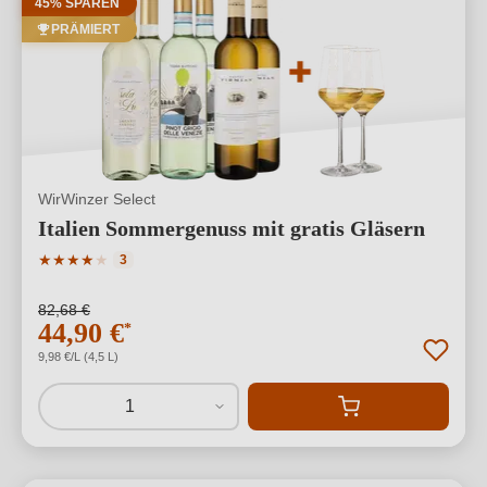
45% SPAREN
PRÄMIERT
WirWinzer Select
Italien Sommergenuss mit gratis Gläsern
Durchschnittliche Bewertung von 4 von 5 Sternen
★
★
★
★
★
3
82,68 €
44,90 €
*
9,98 €/L (4,5 L)
1