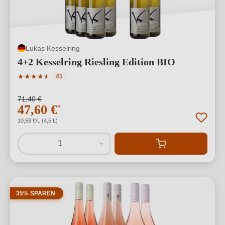
Lukas Kesselring
4+2 Kesselring Riesling Edition BIO
Durchschnittliche Bewertung von 4.88 von 5 Sternen
★
★
★
★
★
★
41
71,40 €
47,60 €
*
10,58 €/L (4,5 L)
1
35% SPAREN