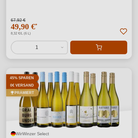
67,92 €
49,90 €
*
8,32 €/L (6 L)
1
45% SPAREN
0€ VERSAND
PRÄMIERT
WirWinzer Select