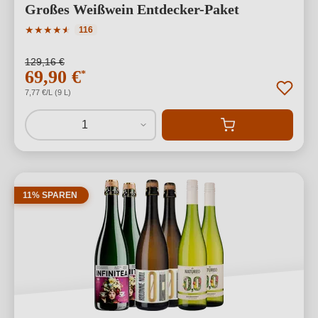
Großes Weißwein Entdecker-Paket
Durchschnittliche Bewertung von 4.83 von 5 Sternen
★
★
★
★
★
★
116
129,16 €
69,90 €
*
7,77 €/L (9 L)
1
11% SPAREN