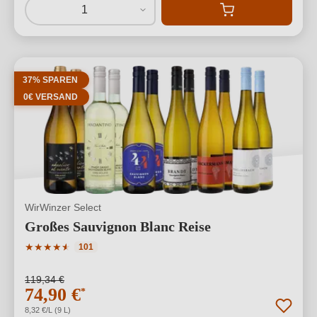
1
37% SPAREN
0€ VERSAND
WirWinzer Select
Großes Sauvignon Blanc Reise
Durchschnittliche Bewertung von 4.79 von 5 Sternen
★
★
★
★
★
★
101
119,34 €
74,90 €
*
8,32 €/L (9 L)