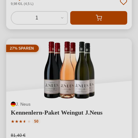
9,98 €/L (4,5 L)
1
27% SPAREN
J. Neus
Kennenlern-Paket Weingut J.Neus
Durchschnittliche Bewertung von 3.74 von 5 Sternen
★
★
★
★
★
★
50
81,40 €