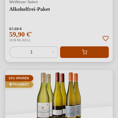
WirWinzer Select
Alkoholfrei-Paket
67,68 €
59,90 €
*
13,31 €/L (4,5 L)
1
33% SPAREN
PRÄMIERT