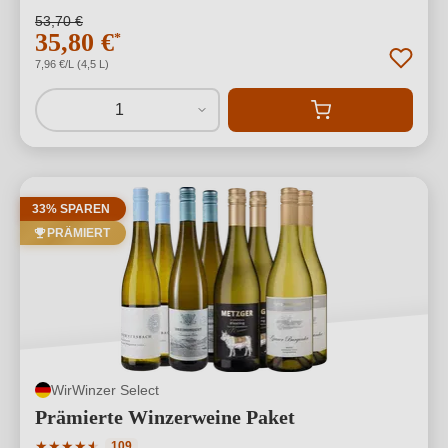
53,70 €
35,80 €
*
7,96 €/L (4,5 L)
1
33% SPAREN
PRÄMIERT
WirWinzer Select
Prämierte Winzerweine Paket
Durchschnittliche Bewertung von 4.75 von 5 Sternen
★
★
★
★
★
★
109