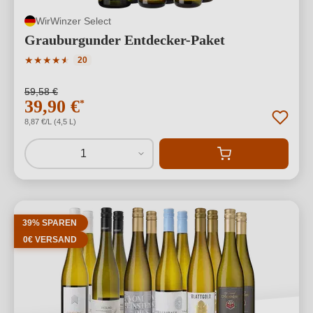
WirWinzer Select
Grauburgunder Entdecker-Paket
Durchschnittliche Bewertung von 4.8 von 5 Sternen
★
★
★
★
★
★
20
59,58 €
39,90 €
*
8,87 €/L (4,5 L)
1
39% SPAREN
0€ VERSAND