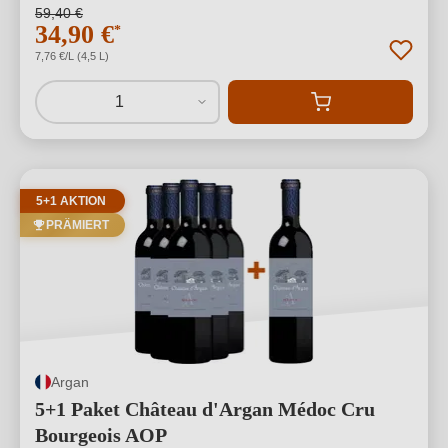
59,40 €
34,90 €
*
7,76 €/L (4,5 L)
1
5+1 AKTION
PRÄMIERT
Argan
5+1 Paket Château d'Argan Médoc Cru
Bourgeois AOP