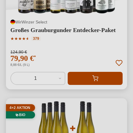
WirWinzer Select
Großes Grauburgunder Entdecker-Paket
Durchschnittliche Bewertung von 4.84 von 5 Sternen
★
★
★
★
★
★
379
124,90 €
79,90 €
*
8,88 €/L (9 L)
1
4+2 AKTION
BIO