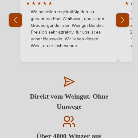
★
★
★
★
★
★
★
Durchschnittliche Bewertung von 5 von 5 Sternen
Durchs
Wir bestellen regelmäßig den so
Ich 
genannten Esel Weißwein, das ist der
mit 
Grauburgunder vom Weingut Bender.
best
Preislich sehr attraktiv, für uns ist es
Supe
unser Hauswein. Wir lieben diesen
Inha
Wein, da er insbesonde...
und 
Direkt vom Weingut. Ohne
Umwege
Über 4000 Winzer aus