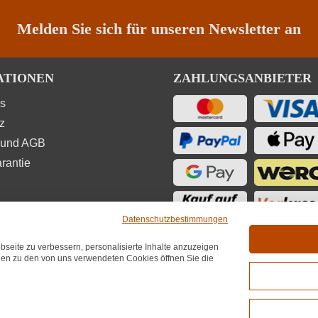
Melden Sie sich für unseren Newsletter an
ATIONEN
ZAHLUNGSANBIETER
ns
z
 und AGB
rantie
Datenschutzbestimmungen
seite zu verbessern, personalisierte Inhalte anzuzeigen
UNGEN
onen zu den von uns verwendeten Cookies öffnen Sie die
★
★
★
4,7
(6.689)
hnittliche Bewertung von 4.7 von 5 Sternen