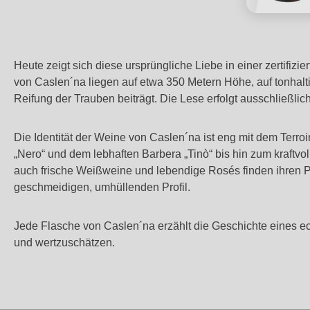
Heute zeigt sich diese ursprüngliche Liebe in einer zertifiz
von Caslen´na liegen auf etwa 350 Metern Höhe, auf tonhalti
Reifung der Trauben beiträgt. Die Lese erfolgt ausschließli
Die Identität der Weine von Caslen´na ist eng mit dem Terro
„Nero“ und dem lebhaften Barbera „Tinò“ bis hin zum kraftvo
auch frische Weißweine und lebendige Rosés finden ihren Pl
geschmeidigen, umhüllenden Profil.
Jede Flasche von Caslen´na erzählt die Geschichte eines ech
und wertzuschätzen.