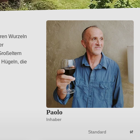
iären Wurzeln
er
Großeltern
 Hügeln, die
Paolo
Inhaber