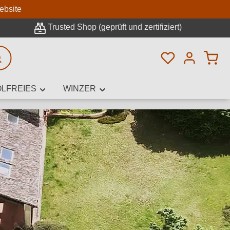
n
ebsite
Trusted Shop (geprüft und zertifiziert)
Du hast 0 Pro
rweiterte Suche
LFREIES
WINZER
innamen,