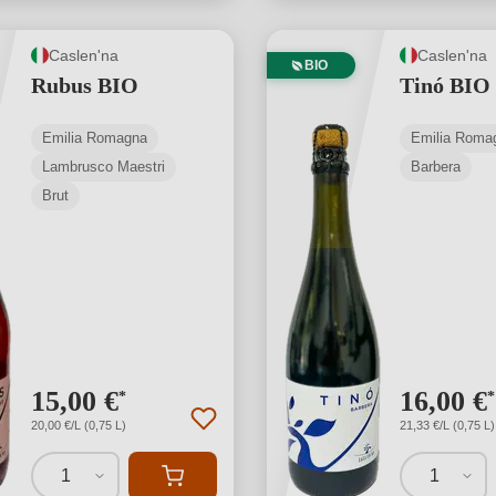
Caslen'na
Caslen'na
BIO
Rubus BIO
Tinó BIO
Emilia Romagna
Emilia Roma
Lambrusco Maestri
Barbera
Brut
15,00 €
16,00 €
*
*
20,00 €/L (0,75 L)
21,33 €/L (0,75 L)
1
1