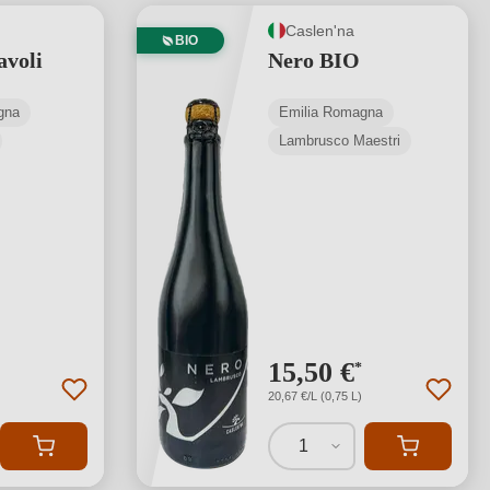
Caslen'na
BIO
avoli
Nero BIO
gna
Emilia Romagna
Lambrusco Maestri
15,50 €
*
20,67 €/L (0,75 L)
1