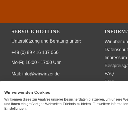
SERVICE-HOTLINE
INFORM
Unterstützung und Beratung unter:
Wir über u
Datenschut
+49 (0) 89 416 137 060
Impressum
Mo-Fr, 10:00 - 17:00 Uhr
Bestpreisga
FAQ
Mail:
info@wirwinzer.de
Blog
Vertrag Widerruf
Wir verwenden Cookies
Wir können diese zur Analyse unserer Besucherdaten platzieren, um unsere Web
SIE FINDEN UNS AUCH AUF
BEWERT
und Ihnen ein großartiges Webseiten-Erlebnis zu bieten. Für weitere Informati
Einstellungen.
★
★
★
Durchsc