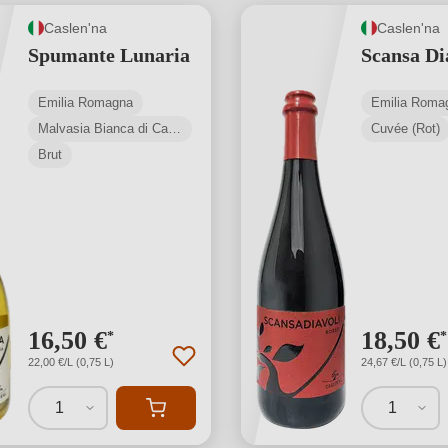
Caslen'na
Caslen'na
Spumante Lunaria
Scansa Di
Emilia Romagna
Emilia Roma
Malvasia Bianca di Candia
Cuvée (Rot)
Brut
16,50 €
18,50 €
*
*
22,00 €/L (0,75 L)
24,67 €/L (0,75 L)
1
1