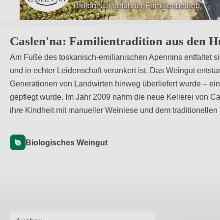
Biologisch geführter Familienbetrieb
Hügeln von Parma auf einer Höhe von 3
Caslen'na: Familientradition aus den 
Am Fuße des toskanisch-emilianischen Apennins entfaltet sich
und in echter Leidenschaft verankert ist. Das Weingut ents
Generationen von Landwirten hinweg überliefert wurde – ein
gepflegt wurde. Im Jahr 2009 nahm die neue Kellerei von Cas
ihre Kindheit mit manueller Weinlese und dem traditionelle
Biologisches Weingut