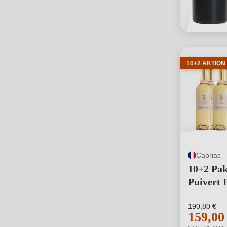
10+2 AKTION
Cabriac
10+2 Pak
Puivert 
190,80 €
159,00