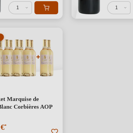
1
1
et Marquise de
Blanc Corbières AOP
 €
*