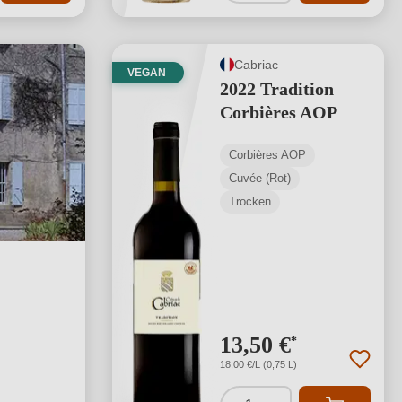
Cabriac
VEGAN
2022 Tradition
Corbières AOP
Corbières AOP
Cuvée (Rot)
Trocken
13,50 €
*
18,00 €/L (0,75 L)