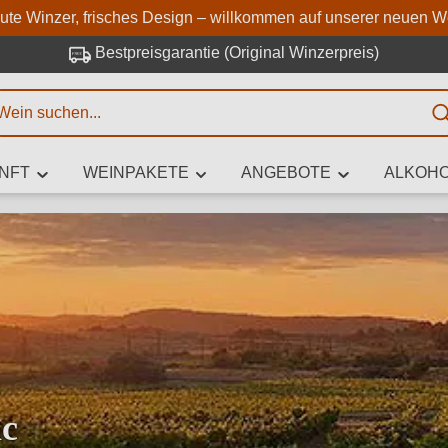
Zum Hauptinhalt springen
Zur Suche springen
Zur Hauptnavigation springe
aute Winzer, frisches Design – willkommen auf unserer neuen W
Bestpreisgarantie (Original Winzerpreis)
E
NFT
WEINPAKETE
ANGEBOTE
ALKOHO
 Zeichen eingeben
iben Sie, welchen Wein Sie suchen – ob nach Geschmack, Anlass, We
Rebsorte, Region, Winzer oder anderen Kriterien.
ac