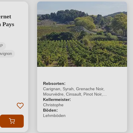
rnet
 Pays
GP
uvignon
Rebsorten:
Carignan, Syrah, Grenache Noir,
Mourvèdre, Cinsault, Pinot Noir,
Marselan, Merlot, Cabernet Sauvignon,
Kellermeister:
Rolle, Roussanne, Grenache Blanc,
Christophe
Viognier, Sauvignon Blanc
Böden:
Lehmböden