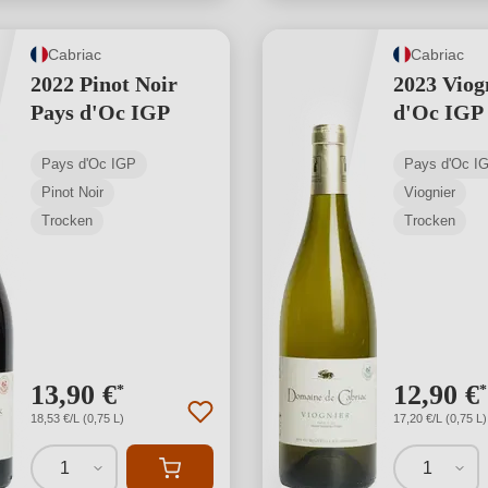
Cabriac
Cabriac
2022 Pinot Noir
2023 Viog
Pays d'Oc IGP
d'Oc IGP
Pays d'Oc IGP
Pays d'Oc I
Pinot Noir
Viognier
Trocken
Trocken
13,90 €
12,90 €
*
*
18,53 €/L (0,75 L)
17,20 €/L (0,75 L)
1
1