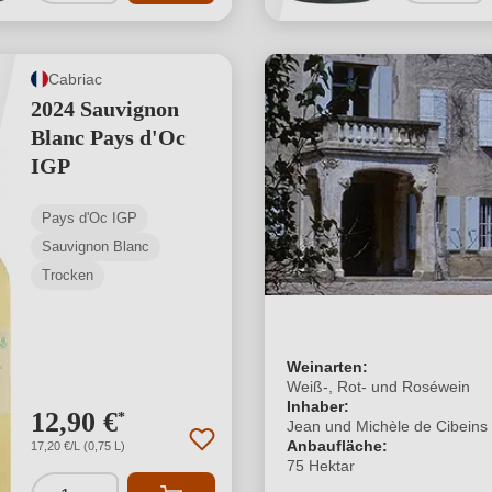
Cabriac
2024 Sauvignon
Blanc Pays d'Oc
IGP
Pays d'Oc IGP
Sauvignon Blanc
Trocken
Weinarten:
Weiß-, Rot- und Roséwein
Inhaber:
12,90 €
*
Jean und Michèle de Cibeins
Anbaufläche:
17,20 €/L (0,75 L)
75 Hektar