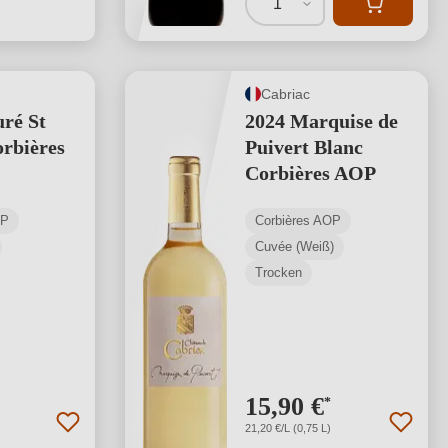
1
Cabriac
uré St
2024 Marquise de
rbières
Puivert Blanc
Corbières AOP
OP
Corbières AOP
Cuvée (Weiß)
Trocken
15,90 €
*
21,20 €/L (0,75 L)