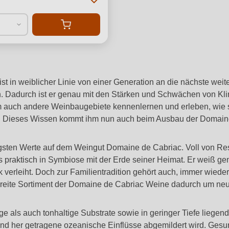
st in weiblicher Linie von einer Generation an die nächste wei
 Dadurch ist er genau mit den Stärken und Schwächen von Klim
auch andere Weinbaugebiete kennenlernen und erleben, wie s
. Dieses Wissen kommt ihm nun auch beim Ausbau der Domaine
htigsten Werte auf dem Weingut Domaine de Cabriac. Voll von R
 praktisch in Symbiose mit der Erde seiner Heimat. Er weiß g
leiht. Doch zur Familientradition gehört auch, immer wieder
reite Sortiment der Domaine de Cabriac Weine dadurch um ne
als auch tonhaltige Substrate sowie in geringer Tiefe liegen
d her getragene ozeanische Einflüsse abgemildert wird. Gesun