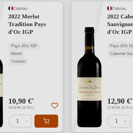
Cabriac
Cabriac
2022 Merlot
2022 Cabe
Tradition Pays
Sauvignon
d'Oc IGP
d'Oc IGP
Pays d'Oc IGP
Pays d'Oc I
Merlot
Cabernet Sa
Trocken
10,90 €
12,90 €
*
*
14,53 €/L (0,75 L)
17,20 €/L (0,75 L)
1
1