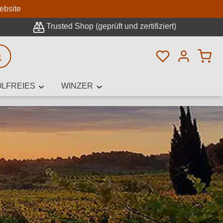
n
ebsite
Trusted Shop (geprüft und zertifiziert)
Du hast 0 Pro
rweiterte Suche
LFREIES
WINZER
innamen,