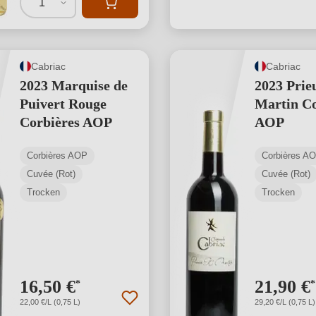
1
Cabriac
Cabriac
2023 Marquise de
2023 Prie
Puivert Rouge
Martin Co
Corbières AOP
AOP
Corbières AOP
Corbières A
Cuvée (Rot)
Cuvée (Rot)
Trocken
Trocken
16,50 €
21,90 €
*
*
22,00 €/L (0,75 L)
29,20 €/L (0,75 L)