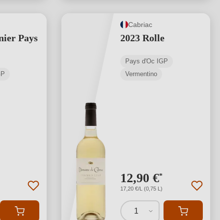
Cabriac
nier Pays
2023 Rolle
Pays d'Oc IGP
GP
Vermentino
12,90 €
*
17,20 €/L (0,75 L)
1