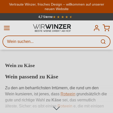
Zum Hauptinhalt springen
Vertraute Winzer, frisches Design – willkommen auf unserer
neuen Website
Weinsuche
Mindestens 3 Zeichen eingeben
Über 4000 Winzer
Beschreiben Sie, welchen Wein
Sie suchen – ob nach Geschmack,
Anlass, Weinnamen, Rebsorte,
Region, Winzer oder anderen
Wein zu Käse
Kriterien.
Wein passend zu Käse
Zu den am beharrlichsten Irrtümern, die rund um den
Wein kursieren, ist jenes, dass
Rotwein
grundsätzlich die
gute und richtige Wahl
zu Käse
sei, das vermutlich
älteste. Sicher: es gibt einige
Rotwein
e, die mit einigen
Käsen in bestimmtem Reifestadium harmonieren. Aber es