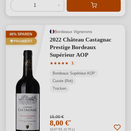
1
Bordeaux Vignerons
46% SPAREN
2022 Château Castagnac
PRÄMIERT
Prestige Bordeaux
Supérieur AOP
Durchschnittliche Bewertung von 5 von
★
★
★
★
★
1
Bordeaux Supérieur AOP
Cuvée (Rot)
Trocken
15,00 €
8,00 €
*
10,67 €/L (0,75 L)