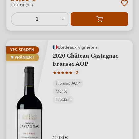
10,00 €/L (9 L)
1
Bordeaux Vignerons
33% SPAREN
2020 Château Castagnac
PRÄMIERT
Fronsac AOP
Durchschnittliche Bewertung von 5 von
★
★
★
★
★
2
Fronsac AOP
Merlot
Trocken
18,00 €