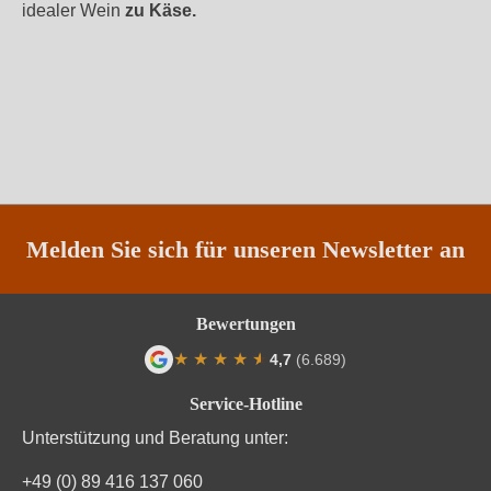
idealer Wein
zu Käse.
Melden Sie sich für unseren Newsletter an
Bewertungen
★
★
★
★
★
★
4,7
(6.689)
Durchschnittliche Bewertung von 4.7 von
Service-Hotline
Unterstützung und Beratung unter:
+49 (0) 89 416 137 060