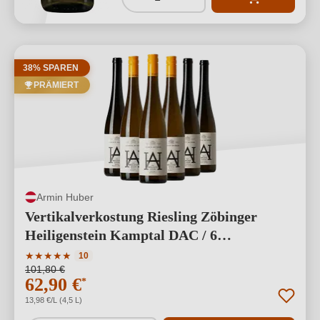
38% SPAREN
PRÄMIERT
Armin Huber
Vertikalverkostung Riesling Zöbinger
Heiligenstein Kamptal DAC / 6
verschiedene Jahrgänge
Durchschnittliche Bewertung von 5 von 5 Sternen
★
★
★
★
★
10
101,80 €
62,90 €
*
13,98 €/L (4,5 L)