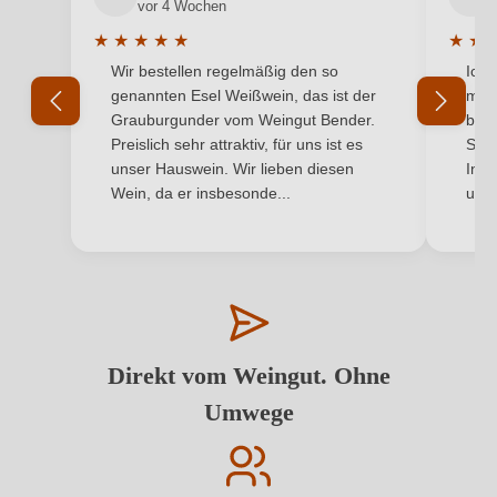
vor 4 Wochen
★
★
★
★
★
★
★
Durchschnittliche Bewertung von 5 von 5 Sternen
Durchs
Wir bestellen regelmäßig den so
Ich 
genannten Esel Weißwein, das ist der
mit 
Grauburgunder vom Weingut Bender.
best
Preislich sehr attraktiv, für uns ist es
Supe
unser Hauswein. Wir lieben diesen
Inha
Wein, da er insbesonde...
und 
Direkt vom Weingut. Ohne
Umwege