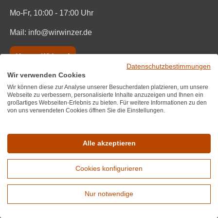
Mo-Fr, 10:00 - 17:00 Uhr
Mail:
info@wirwinzer.de
Vertrag Widerruf
Datenschutzbestimmungen
Wir verwenden Cookies
Informationen
Wir können diese zur Analyse unserer Besucherdaten platzieren, um unsere
Webseite zu verbessern, personalisierte Inhalte anzuzeigen und Ihnen ein
Wir über uns
großartiges Webseiten-Erlebnis zu bieten. Für weitere Informationen zu den
von uns verwendeten Cookies öffnen Sie die Einstellungen.
Datenschutz
Impressum und AGB
Alle akzeptieren
Bestpreisgarantie
Cookies konfigurieren
FAQ
Nur notwendige
Blog
Erweiterte Suche