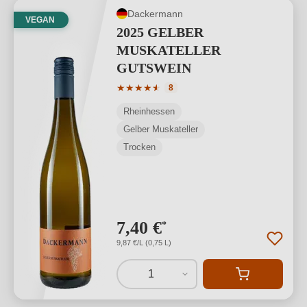
Dackermann
VEGAN
2025 GELBER
MUSKATELLER
GUTSWEIN
Durchschnittliche Bewertung von 4.88 
★
★
★
★
★
★
8
Rheinhessen
Gelber Muskateller
Trocken
7,40 €
*
9,87 €/L (0,75 L)
1