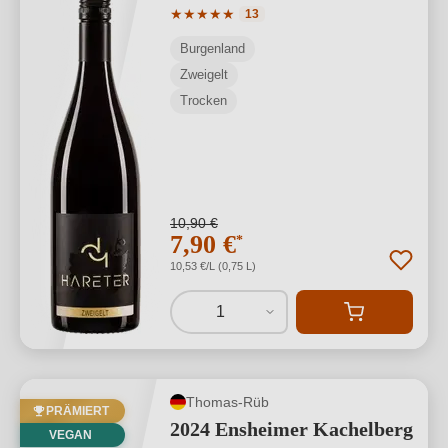
Durchschnittliche Bewertung von 5 von
★
★
★
★
★
13
Burgenland
Zweigelt
Trocken
10,90 €
7,90 €
*
10,53 €/L (0,75 L)
1
Thomas-Rüb
PRÄMIERT
2024 Ensheimer Kachelberg
VEGAN