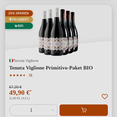
25% SPAREN
PRÄMIERT
BIO
Tenuta Viglione
Tenuta Viglione Primitivo-Paket BIO
Durchschnittliche Bewertung von 4.91 von 5 Sternen
★
★
★
★
★
★
11
67,20 €
49,90 €
*
11,09 €/L (4,5 L)
1