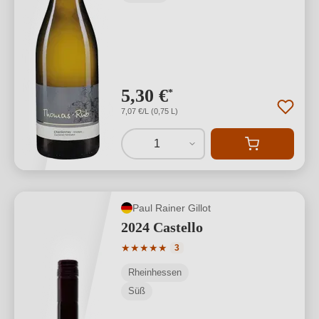
5,30 €
*
7,07 €/L (0,75 L)
1
Paul Rainer Gillot
2024 Castello
Durchschnittliche Bewertung von 5 von
★
★
★
★
★
3
Rheinhessen
Süß