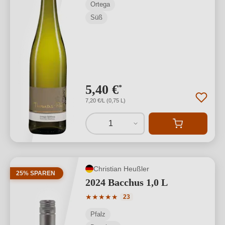
Ortega
Süß
5,40 €
*
7,20 €/L (0,75 L)
1
Christian Heußler
25% SPAREN
2024 Bacchus 1,0 L
Durchschnittliche Bewertung von 5 von
★
★
★
★
★
23
Pfalz