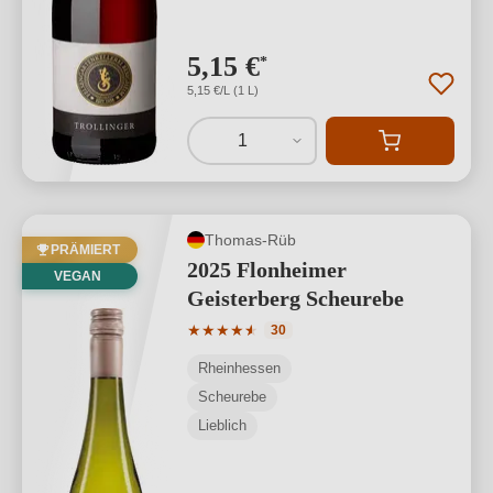
5,15 €
*
5,15 €/L (1 L)
1
Thomas-Rüb
PRÄMIERT
2025 Flonheimer
VEGAN
Geisterberg Scheurebe
Durchschnittliche Bewertung von 4.9 v
★
★
★
★
★
★
30
Rheinhessen
Scheurebe
Lieblich