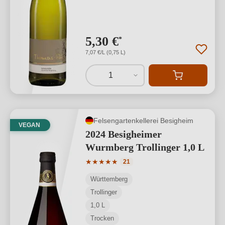
5,30 €
*
7,07 €/L (0,75 L)
1
Felsengartenkellerei Besigheim
VEGAN
2024 Besigheimer
Wurmberg Trollinger 1,0 L
Durchschnittliche Bewertung von 5 von
★
★
★
★
★
21
Württemberg
Trollinger
1,0 L
Trocken