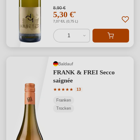
8,90 €
5,30 €
*
7,07 €/L (0,75 L)
1
Baldauf
FRANK & FREI Secco
saignée
Durchschnittliche Bewertung von 5 von
★
★
★
★
★
13
Franken
Trocken