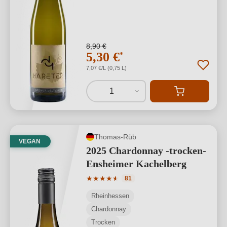
8,90 €
5,30 €
*
7,07 €/L (0,75 L)
1
Thomas-Rüb
VEGAN
2025 Chardonnay -trocken-
Ensheimer Kachelberg
Durchschnittliche Bewertung von 4.93 
★
★
★
★
★
★
81
Rheinhessen
Chardonnay
Trocken