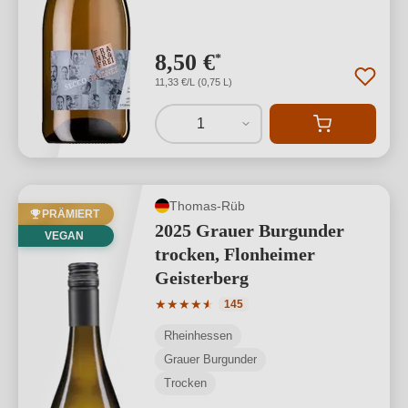
8,50 €
*
11,33 €/L (0,75 L)
1
Thomas-Rüb
PRÄMIERT
2025 Grauer Burgunder
VEGAN
trocken, Flonheimer
Geisterberg
Durchschnittliche Bewertung von 4.89 
★
★
★
★
★
★
145
Rheinhessen
Grauer Burgunder
Trocken