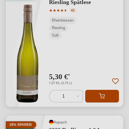
Riesling Spätlese
Durchschnittliche Bewertung von 4.93 
★
★
★
★
★
★
41
Rheinhessen
Riesling
Süß
5,30 €
*
7,07 €/L (0,75 L)
1
Aspach
18% SPAREN