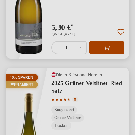
5,30 €
*
7,07 €/L (0,75 L)
1
Dieter & Yvonne Hareter
40% SPAREN
2025 Grüner Veltliner Ried
PRÄMIERT
Satz
Durchschnittliche Bewertung von 4.78 
★
★
★
★
★
★
9
Burgenland
Grüner Veltliner
Trocken