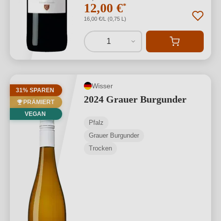
12,00 €
*
16,00 €/L (0,75 L)
1
Wisser
31% SPAREN
2024 Grauer Burgunder
PRÄMIERT
VEGAN
Pfalz
Grauer Burgunder
Trocken