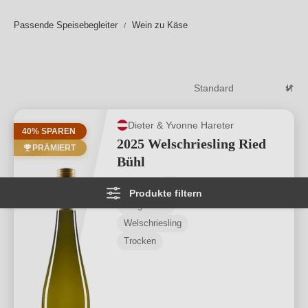
sei Vorsicht geboten: der hohe Fettanteil des Käses legt
Passende Speisebegleiter
Wein zu Käse
sich an die Geschmacksrezeptoren und verklebt dieses
regelrecht. Unsere Wahrnehmung ist zumindest stark
eingetrübt.
Weiterlesen
→
Dieter & Yvonne Hareter
40% SPAREN
2025 Welschriesling Ried
PRÄMIERT
Bühl
Durchschnittliche Bewertung von 5 von
★
★
★
★
★
1
Produkte filtern
Burgenland
Welschriesling
Trocken