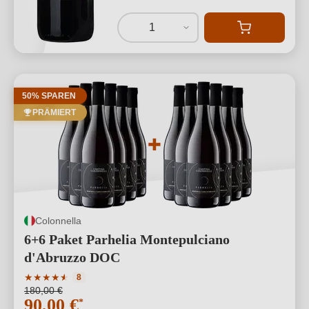
1
50% SPAREN
PRÄMIERT
Colonnella
6+6 Paket Parhelia Montepulciano
d'Abruzzo DOC
Durchschnittliche Bewertung von 4.25 von 5 Sternen
★
★
★
★
★
★
8
180,00 €
90,00 €
*