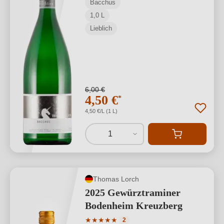
Bacchus
1,0 L
Lieblich
6,00 €
4,50 €
*
4,50 €/L (1 L)
1
Thomas Lorch
2025 Gewürztraminer
Bodenheim Kreuzberg
Durchschnittliche Bewertung von 5 von
★
★
★
★
★
2