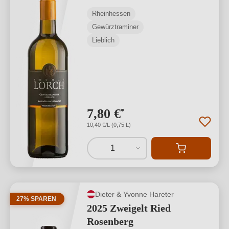
Rheinhessen
Gewürztraminer
Lieblich
7,80 €
*
10,40 €/L (0,75 L)
1
Dieter & Yvonne Hareter
27% SPAREN
2025 Zweigelt Ried
Rosenberg