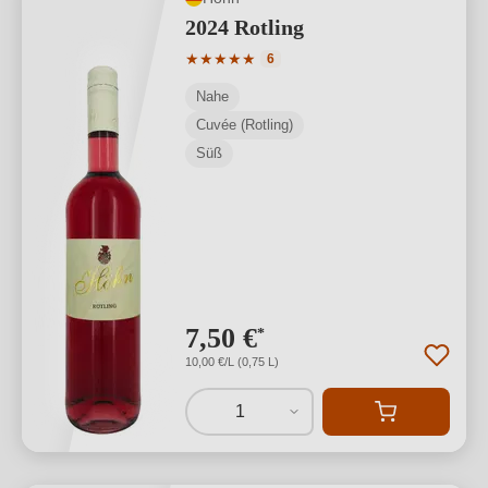
2024 Rotling
Durchschnittliche Bewertung von 5 von
★
★
★
★
★
6
Nahe
Cuvée (Rotling)
Süß
7,50 €
*
10,00 €/L (0,75 L)
1