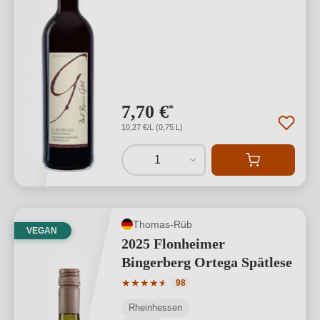
7,70 €
*
10,27 €/L (0,75 L)
1
Thomas-Rüb
VEGAN
2025 Flonheimer
Bingerberg Ortega Spätlese
Durchschnittliche Bewertung von 4.97 
★
★
★
★
★
★
98
Rheinhessen