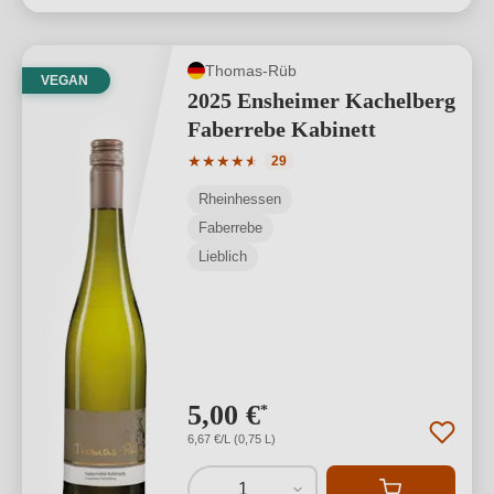
Thomas-Rüb
VEGAN
2025 Ensheimer Kachelberg
Faberrebe Kabinett
Durchschnittliche Bewertung von 4.97 
★
★
★
★
★
★
29
Rheinhessen
Faberrebe
Lieblich
5,00 €
*
6,67 €/L (0,75 L)
1