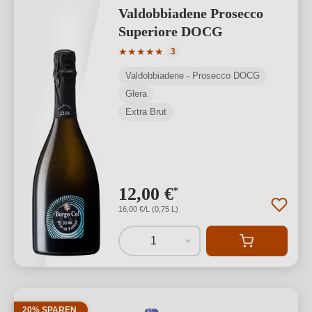
Valdobbiadene Prosecco
Superiore DOCG
Durchschnittliche Bewertung von 5 von
★
★
★
★
★
3
Valdobbiadene - Prosecco DOCG
Glera
Extra Brut
12,00 €
*
16,00 €/L (0,75 L)
1
20% SPAREN