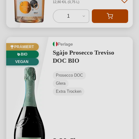
12,80 €/L (0,75 L)
1
Perlage
PRÄMIERT
Sgàjo Prosecco Treviso
BIO
DOC BIO
VEGAN
Prosecco DOC
Glera
Extra Trocken