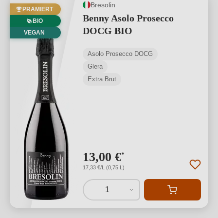
Bresolin
PRÄMIERT
Benny Asolo Prosecco
BIO
DOCG BIO
VEGAN
Asolo Prosecco DOCG
Glera
Extra Brut
13,00 €
*
17,33 €/L (0,75 L)
1