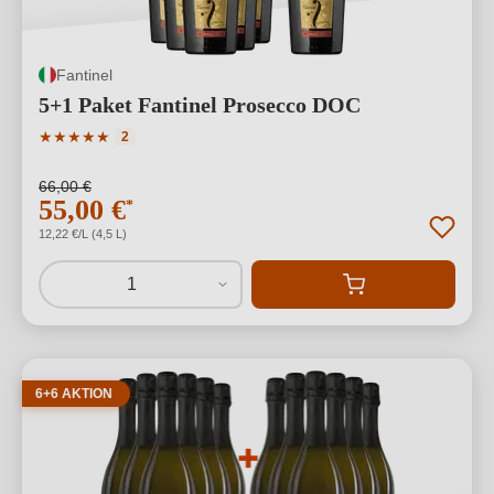
Fantinel
5+1 Paket Fantinel Prosecco DOC
Durchschnittliche Bewertung von 5 von 5 Sternen
★
★
★
★
★
2
66,00 €
55,00 €
*
12,22 €/L (4,5 L)
1
6+6 AKTION