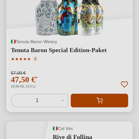
Tenuta Baron Winery
Tenuta Baron Special Edition-Paket
Durchschnittliche Bewertung von 5 von 5 Sternen
★
★
★
★
★
3
57,00 €
47,50 €
*
10,56 €/L (4,5 L)
1
Col Vini
Rive di Follina