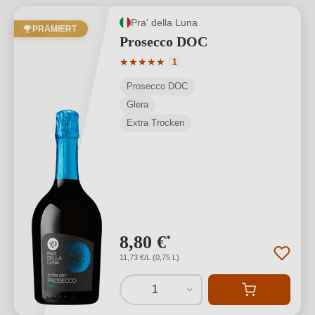
Pra' della Luna
PRÄMIERT
Prosecco DOC
Durchschnittliche Bewertung von 5 von
★
★
★
★
★
1
Prosecco DOC
Glera
Extra Trocken
8,80 €
*
11,73 €/L (0,75 L)
1