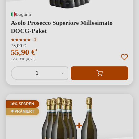
Bogana
Asolo Prosecco Superiore Millesimato
DOCG-Paket
Durchschnittliche Bewertung von 5 von 5 Sternen
★
★
★
★
★
1
75,00 €
55,90 €
*
12,42 €/L (4,5 L)
1
16% SPAREN
PRÄMIERT