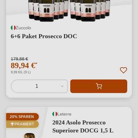
Zuccolo
6+6 Paket Prosecco DOC
179,88 €
89,94 €
*
9,99 €/L (9 L)
1
Leterre
20% SPAREN
2024 Asolo Prosecco
PRÄMIERT
Superiore DOCG 1,5 L