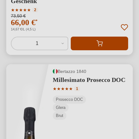
Geschenk
Durchschnittliche Bewertung von 5 von 5 Sternen
★
★
★
★
★
2
73,50 €
66,00 €
*
14,67 €/L (4,5 L)
1
Bertazzo 1840
Millesimato Prosecco DOC
Durchschnittliche Bewertung von 5 von
★
★
★
★
★
1
Prosecco DOC
Glera
Brut