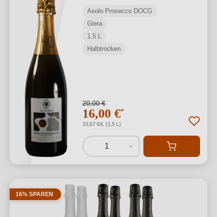
Asolo Prosecco DOCG
Glera
1,5 L
Halbtrocken
20,00 €
16,00 €
*
10,67 €/L (1,5 L)
1
16% SPAREN