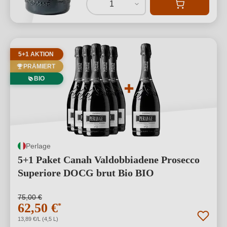
1
5+1 AKTION
PRÄMIERT
BIO
Perlage
5+1 Paket Canah Valdobbiadene Prosecco
Superiore DOCG brut Bio BIO
75,00 €
62,50 €
*
13,89 €/L (4,5 L)