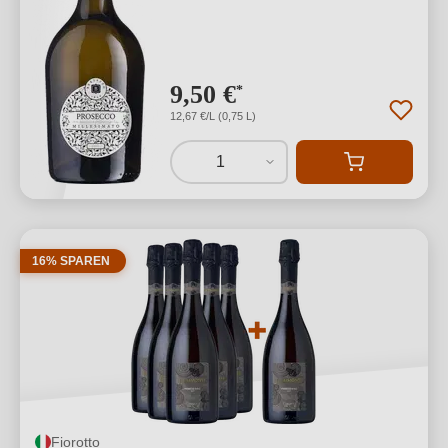
9,50 €
*
12,67 €/L (0,75 L)
1
16% SPAREN
Fiorotto