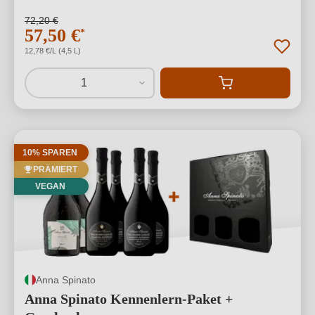
72,20 €
57,50 €
*
12,78 €/L (4,5 L)
1
10% SPAREN
PRÄMIERT
VEGAN
Anna Spinato
Anna Spinato Kennenlern-Paket +