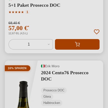
5+1 Paket Prosecco DOC
Durchschnittliche Bewertung von 5 von 5 Sternen
★
★
★
★
★
1
68,40 €
57,00 €
*
12,67 €/L (4,5 L)
1
Erik Moro
16% SPAREN
2024 Cento76 Prosecco
DOC
Prosecco DOC
Glera
Halbtrocken