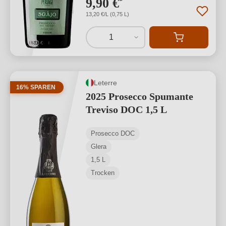
9,90 €
*
13,20 €/L (0,75 L)
1
Leterre
16% SPAREN
2025 Prosecco Spumante
Treviso DOC 1,5 L
Prosecco DOC
Glera
1,5 L
Trocken