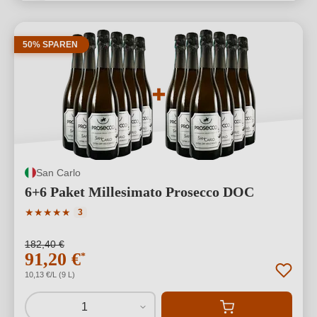
50% SPAREN
San Carlo
6+6 Paket Millesimato Prosecco DOC
Durchschnittliche Bewertung von 5 von 5 Sternen
★
★
★
★
★
3
182,40 €
91,20 €
*
10,13 €/L (9 L)
1