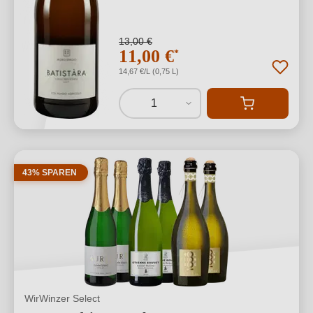
13,00 €
11,00 €
*
14,67 €/L (0,75 L)
1
43% SPAREN
WirWinzer Select