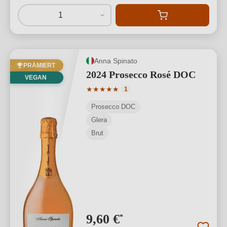
1
Anna Spinato
PRÄMIERT
2024 Prosecco Rosé DOC
VEGAN
Durchschnittliche Bewertung von 5 von
★
★
★
★
★
1
Prosecco DOC
Glera
Brut
9,60 €
*