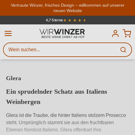
Zum Hauptinhalt springen
Vertraute Winzer, frisches Design – willkommen auf unserer
neuen Website
Weinsuche
Mindestens 3 Zeichen eingeben
★
★
★
★
★
★
4,7 Sterne
Durchschnittliche Bewertung von 4.7
Beschreiben Sie, welchen Wein
Sie suchen – ob nach Geschmack,
Anlass, Weinnamen, Rebsorte,
Region, Winzer oder anderen
Glera
Kriterien.
Ein sprudelnder Schatz aus Italiens
Weinbergen
Glera ist die Traube, die hinter Italiens stolzem Prosecco
steht. Ursprünglich stammt sie aus den fruchtbaren
Ebenen Nordost-Italiens. Glera offenbart ihre