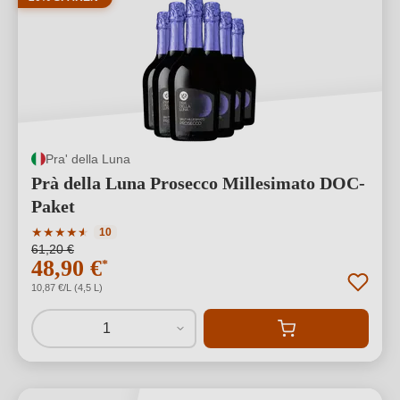
Pra' della Luna
Prà della Luna Prosecco Millesimato DOC-
Paket
Durchschnittliche Bewertung von 4.4 von 5 Sternen
★
★
★
★
★
★
10
61,20 €
48,90 €
*
10,87 €/L (4,5 L)
1