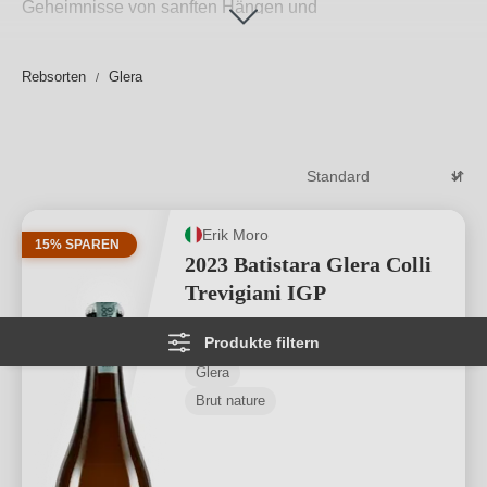
Geheimnisse von sanften Hängen und
sonnenverwöhnten Reben.
Weiterlesen
→
Rebsorten
Glera
Erik Moro
15% SPAREN
2023 Batistara Glera Colli
Trevigiani IGP
Produkte filtern
Colli Trevigiani IGP
Glera
Brut nature