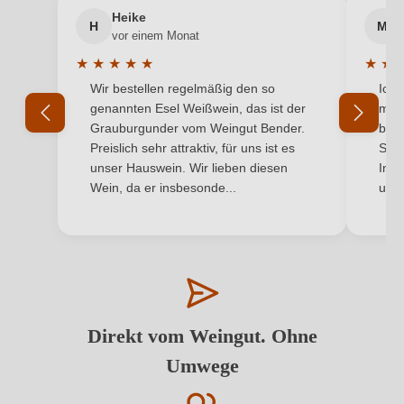
Heike
H
M
vor einem Monat
★
★
★
★
★
★
★
Durchschnittliche Bewertung von 5 von 5 Sternen
Durchs
Wir bestellen regelmäßig den so
Ich 
genannten Esel Weißwein, das ist der
mit 
Grauburgunder vom Weingut Bender.
best
Preislich sehr attraktiv, für uns ist es
Supe
unser Hauswein. Wir lieben diesen
Inha
Wein, da er insbesonde...
und 
Direkt vom Weingut. Ohne
Umwege