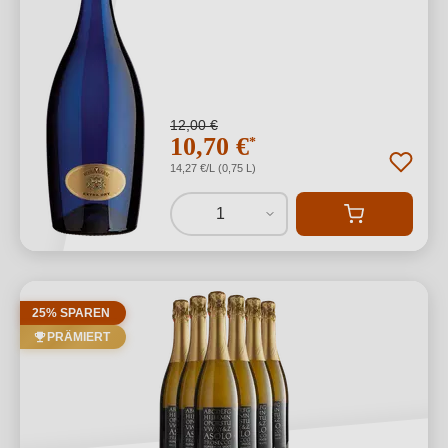
12,00 €
10,70 €
*
14,27 €/L (0,75 L)
1
25% SPAREN
PRÄMIERT