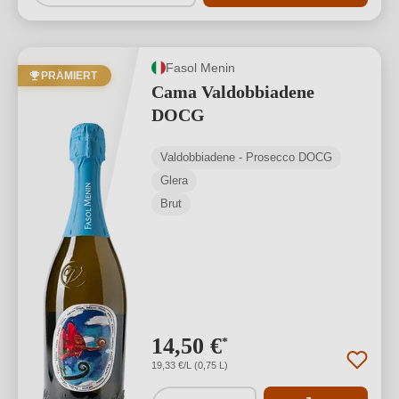
Fasol Menin
PRÄMIERT
Cama Valdobbiadene
DOCG
Valdobbiadene - Prosecco DOCG
Glera
Brut
14,50 €
*
19,33 €/L (0,75 L)