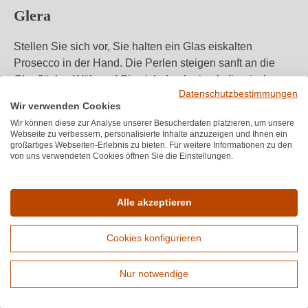
Glera
Stellen Sie sich vor, Sie halten ein Glas eiskalten
Prosecco in der Hand. Die Perlen steigen sanft an die
Oberfläche. Während Sie sich durch eine kulinarische
Datenschutzbestimmungen
Reise von knusprigem Gebäck bis hin zu würzigem Käse
Wir verwenden Cookies
begeben, verspricht jeder Schluck eine Erfrischung des
Wir können diese zur Analyse unserer Besucherdaten platzieren, um unsere
Gaumens.
Webseite zu verbessern, personalisierte Inhalte anzuzeigen und Ihnen ein
großartiges Webseiten-Erlebnis zu bieten. Für weitere Informationen zu den
von uns verwendeten Cookies öffnen Sie die Einstellungen.
Eine Bereicherung für jedes Essen und eine Feier des
Moments. Glera, ein verborgener Schatz
Italiens
, wartet
darauf, von Ihnen entdeckt zu werden. Es ist ein
Alle akzeptieren
Schlüssel zu unvergesslichen Momenten und
Geschmackserlebnissen. Auch trotz der regionalen
Cookies konfigurieren
Konkurrenz voner
Lugana
,
Soave
und co.
Nur notwendige
Tauchen Sie ein in die Welt von Glera und Prosecco.
Erweiterte Suche
Lassen Sie sich von der leichten, frischen und