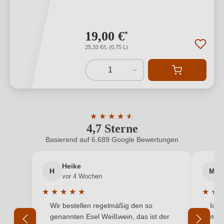
19,00 €
*
25,33 €/L (0,75 L)
1
★
★
★
★
★
★
4,7 Sterne
Durchschnittliche Bewertung von 4.7 
Basierend auf 6.689 Google Bewertungen
Heike
H
M
vor 4 Wochen
★
★
★
★
★
★
★
Durchschnittliche Bewertung von 5 von 5 Sternen
Durchs
Wir bestellen regelmäßig den so
Ich 
genannten Esel Weißwein, das ist der
mit 