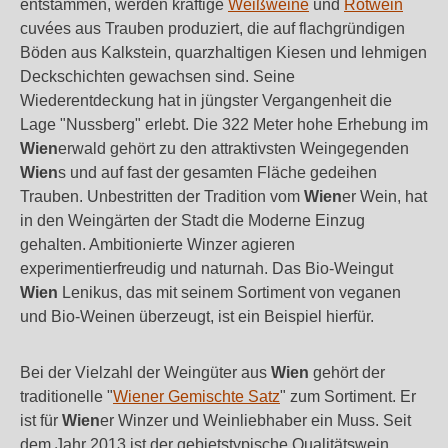
entstammen, werden kräftige
Weißweine
und
Rotwein
cuvées aus Trauben produziert, die auf flachgründigen
Böden aus Kalkstein, quarzhaltigen Kiesen und lehmigen
Deckschichten gewachsen sind. Seine
Wiederentdeckung hat in jüngster Vergangenheit die
Lage "Nussberg" erlebt. Die 322 Meter hohe Erhebung im
Wien
erwald gehört zu den attraktivsten Weingegenden
Wien
s und auf fast der gesamten Fläche gedeihen
Trauben. Unbestritten der Tradition vom
Wien
er Wein, hat
in den Weingärten der Stadt die Moderne Einzug
gehalten. Ambitionierte Winzer agieren
experimentierfreudig und naturnah. Das Bio-Weingut
Wien
Lenikus, das mit seinem Sortiment von veganen
und Bio-Weinen überzeugt, ist ein Beispiel hierfür.
Bei der Vielzahl der Weingüter aus
Wien
gehört der
traditionelle "
Wiener Gemischte Satz
" zum Sortiment. Er
ist für
Wien
er Winzer und Weinliebhaber ein Muss. Seit
dem Jahr 2013 ist der gebietstypische Qualitätswein