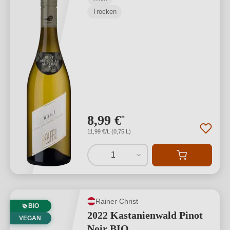
Trocken
8,99 €
*
11,99 €/L (0,75 L)
1
Rainer Christ
BIO
2022 Kastanienwald Pinot
VEGAN
Noir BIO