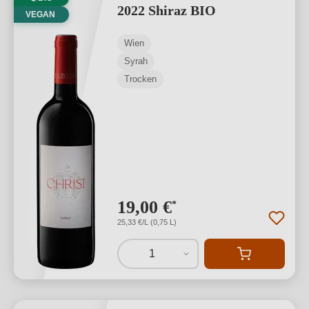
2022 Shiraz BIO
VEGAN
Wien
Syrah
Trocken
19,00 €
*
25,33 €/L (0,75 L)
1