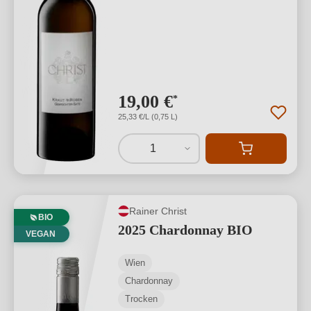
19,00 €
*
25,33 €/L (0,75 L)
1
Rainer Christ
BIO
2025 Chardonnay BIO
VEGAN
Wien
Chardonnay
Trocken