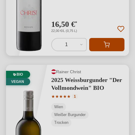
16,50 €
*
22,00 €/L (0,75 L)
1
Rainer Christ
BIO
2025 Weissburgunder "Der
VEGAN
Vollmondwein" BIO
Durchschnittliche Bewertung von 5 von
★
★
★
★
★
1
Wien
Weißer Burgunder
Trocken