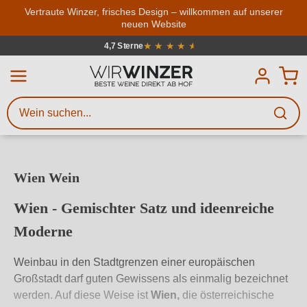
Zum Hauptinhalt springen
Vertraute Winzer, frisches Design – willkommen auf unserer
neuen Website
Weinsuche
Mindestens 3 Zeichen eingeben
★
★
★
★
★
★
4,7 Sterne
Durchschnittliche Bewertung von 4.7
Beschreiben Sie, welchen Wein
Sie suchen – ob nach Geschmack,
Anlass, Weinnamen, Rebsorte,
Region, Winzer oder anderen
Wien Wein
Kriterien.
Wien - Gemischter Satz und ideenreiche
Moderne
Weinbau in den Stadtgrenzen einer europäischen
Großstadt darf guten Gewissens als einmalig bezeichnet
werden. Auf diese Weise ist
Wien,
die österreichische