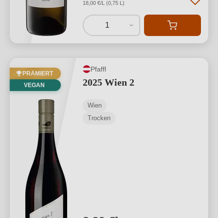
18,00 €/L (0,75 L)
1
Pfaffl
PRÄMIERT
2025 Wien 2
VEGAN
Wien
Trocken