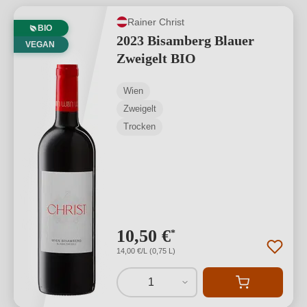
Rainer Christ
BIO
2023 Bisamberg Blauer
VEGAN
Zweigelt BIO
Wien
Zweigelt
Trocken
10,50 €
*
14,00 €/L (0,75 L)
1