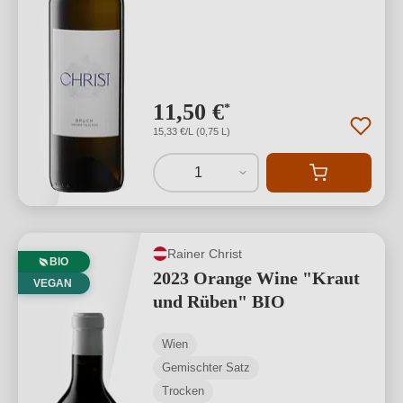
11,50 €
*
15,33 €/L (0,75 L)
1
Rainer Christ
BIO
2023 Orange Wine "Kraut
VEGAN
und Rüben" BIO
Wien
Gemischter Satz
Trocken