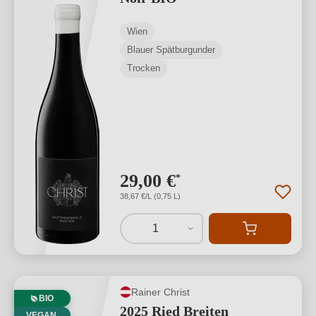
Wien
Blauer Spätburgunder
Trocken
29,00 €
*
38,67 €/L (0,75 L)
1
Rainer Christ
BIO
2025 Ried Breiten
VEGAN