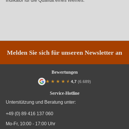
Indikator für die Qualität eines Weines.
Melden Sie sich für unseren Newsletter an
Bewertungen
★
★
★
★
★
★
4,7
(6.689)
Durchschnittliche Bewertung von 4.7 von
Service-Hotline
Unterstützung und Beratung unter:
+49 (0) 89 416 137 060
Mo-Fr, 10:00 - 17:00 Uhr