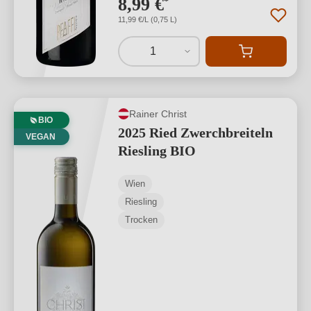
8,99 €
*
11,99 €/L (0,75 L)
1
Rainer Christ
BIO
2025 Ried Zwerchbreiteln
VEGAN
Riesling BIO
Wien
Riesling
Trocken