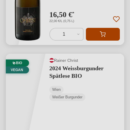
16,50 €
*
22,00 €/L (0,75 L)
1
Rainer Christ
BIO
2024 Weissburgunder
VEGAN
Spätlese BIO
Wien
Weißer Burgunder