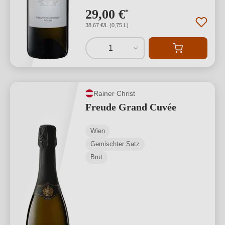
29,00 €
*
38,67 €/L (0,75 L)
1
Rainer Christ
Freude Grand Cuvée
Wien
Gemischter Satz
Brut