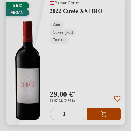
Rainer Christ
BIO
2022 Cuvée XXI BIO
VEGAN
Wien
Cuvée (Rot)
Trocken
29,00 €
*
38,67 €/L (0,75 L)
1