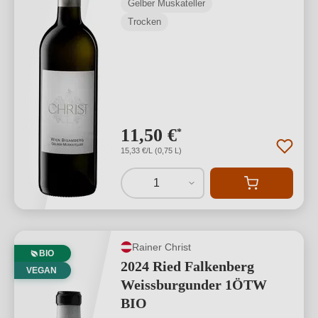
Gelber Muskateller
Trocken
11,50 €
*
15,33 €/L (0,75 L)
1
Rainer Christ
BIO
2024 Ried Falkenberg
VEGAN
Weissburgunder 1ÖTW
BIO