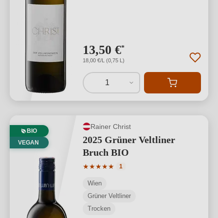
13,50 €
*
18,00 €/L (0,75 L)
1
Rainer Christ
BIO
2025 Grüner Veltliner
VEGAN
Bruch BIO
Durchschnittliche Bewertung von 5 von
★
★
★
★
★
1
Wien
Grüner Veltliner
Trocken