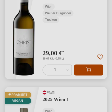
Wien
Weißer Burgunder
Trocken
29,00 €
*
38,67 €/L (0,75 L)
1
Pfaffl
PRÄMIERT
2025 Wien 1
VEGAN
Wien