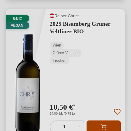
Rainer Christ
BIO
2025 Bisamberg Grüner
VEGAN
Veltliner BIO
Wien
Grüner Veltliner
Trocken
10,50 €
*
14,00 €/L (0,75 L)
1