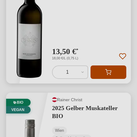
13,50 €
*
18,00 €/L (0,75 L)
1
Rainer Christ
BIO
2025 Gelber Muskateller
VEGAN
BIO
Wien