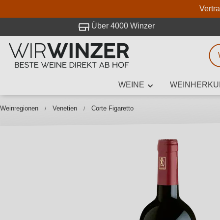
Vertr
 Besuch bei WirWinzer.
Über 4000 Winzer
WEINE
WEINHERKU
Weinsuche
Mindestens 3
Weinregionen
Venetien
Corte Figaretto
Beschre