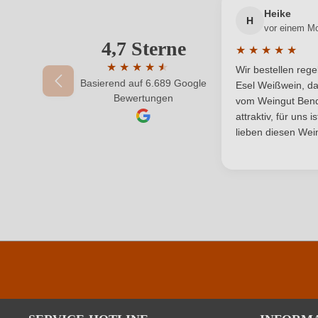
Heike
Qualität
H
vor einem M
4,7 Sterne
Ihre E-Mail-Adresse
Region
★
★
★
★
★
Durchschnittlic
★
★
★
★
★
★
Wir bestellen reg
Weinart
Basierend auf 6.689 Google
Durchschnittliche Bewertung von 4.7 von 
Esel Weißwein, da
Ihr Passwort
Bewertungen
vom Weingut Bende
attraktiv, für uns 
lieben diesen Wein