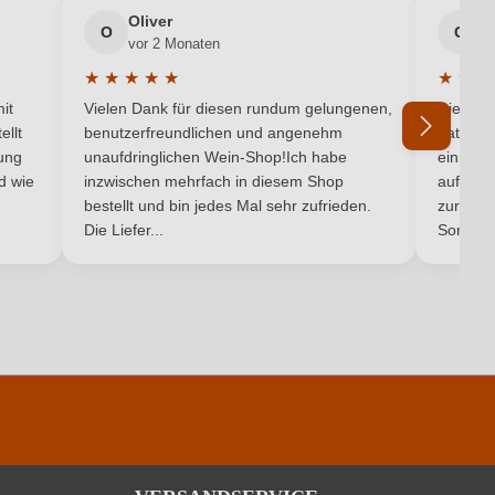
Oliver
g
Cuvée (Rot)
O
G
vor 2 Monaten
v
Rot
★
★
★
★
★
★
★
★
5 von 5 Sternen
Durchschnittliche Bewertung von 5 von 5 Sternen
Durchsc
it
Vielen Dank für diesen rundum gelungenen,
Die Lief
ellt
benutzerfreundlichen und angenehm
hat ein
ung
unaufdringlichen Wein-Shop!Ich habe
einmal b
nd wie
inzwischen mehrfach in diesem Shop
auf dem
Ich habe mein Passwort vergessen
bestellt und bin jedes Mal sehr zufrieden.
zurück 
Die Liefer...
Son...