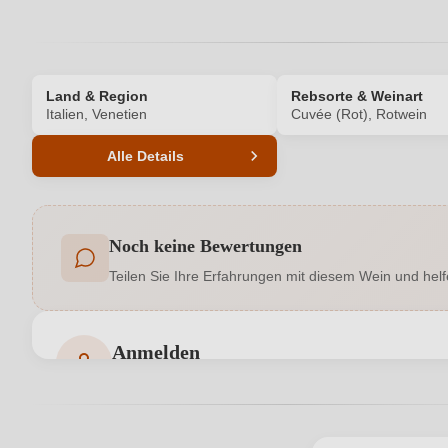
Land & Region
Rebsorte & Weinart
Italien, Venetien
Cuvée (Rot), Rotwein
Alle Details
Produktnummer
Noch keine Bewertungen
Allergene
Teilen Sie Ihre Erfahrungen mit diesem Wein und helf
Geschmack
Anmelden
Hersteller
Società Agricola Corte Figaretto di Bustagg
adresse
Bewertungen können nur von angemeldeten Benutzern 
Land