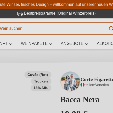
Zum Hauptinhalt springen
Zur Suche springen
Zur Hauptnavigation springe
aute Winzer, frisches Design – willkommen auf unserer neuen W
Bestpreisgarantie (Original Winzerpreis)
E
NFT
WEINPAKETE
ANGEBOTE
ALKOHO
 Zeichen eingeben
Cuvée (Rot)
Corte Figarett
Trocken
iben Sie, welchen Wein Sie suchen – ob nach Geschmack, Anlass, We
Italien
Venetien
Rebsorte, Region, Winzer oder anderen Kriterien.
13% Alk.
Bacca Nera