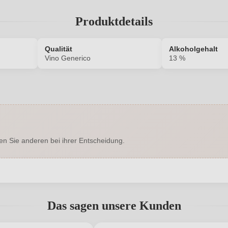
Produktdetails
Qualität
Alkoholgehalt
Vino Generico
13 %
6173006000
Alkoholgehalt in %
Cuvée-
Corvina, Ron
Enthält Sulfite
Rebsorten
en Sie anderen bei ihrer Entscheidung.
Trocken
Hersteller
i A. e M. s.s., Via Clocego 48/a,
Inhalt
abgegeben werden. Bitte loggen Sie sich ein, oder erstellen Sie ein
37142 Verona, Italien
Das sagen unsere Kunden
Italien
Passt zu