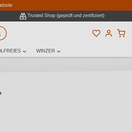
n
ebsite
Trusted Shop (geprüft und zertifiziert)
Du hast 0 Pro
rweiterte Suche
LFREIES
WINZER
o
innamen,