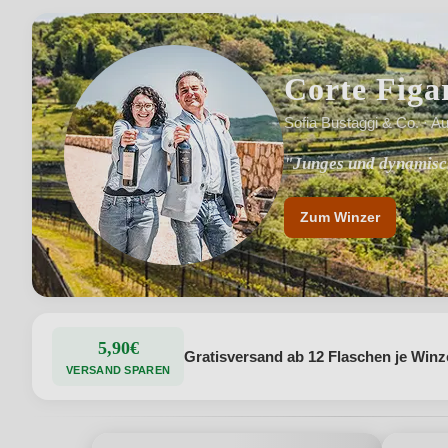
Corte Figa
Sofia Bustaggi & Co. · Au
"Junges und dynamisc
"Ökologische und sozi
Zum Winzer
5,90€
Gratisversand ab 12 Flaschen je Winz
VERSAND SPAREN