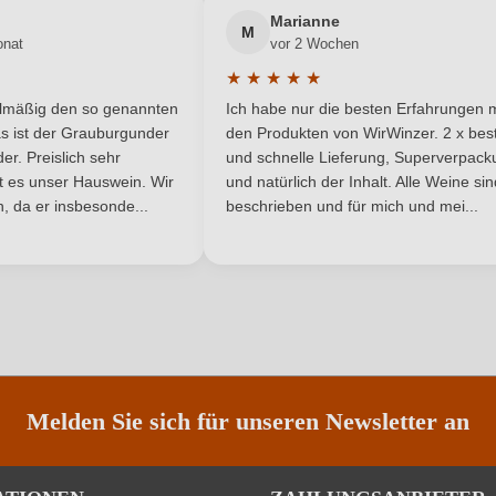
Neuer Kunde?
Neuer Kunde?
Marianne
Vino Generico
Rebsorte
M
onat
vor 2 Wochen
Venetien
Traubenfarbe
★
★
★
★
★
he Bewertung von 5 von 5 Sternen
Durchschnittliche Bewertung von 
elmäßig den so genannten
Ich habe nur die besten Erfahrungen m
Rotwein
5 Sternen
s ist der Grauburgunder
den Produkten von WirWinzer. 2 x best
r. Preislich sehr
und schnelle Lieferung, Superverpack
ist es unser Hauswein. Wir
und natürlich der Inhalt. Alle Weine si
, da er insbesonde...
beschrieben und für mich und mei...
ANMELDEN
Melden Sie sich für unseren Newsletter an