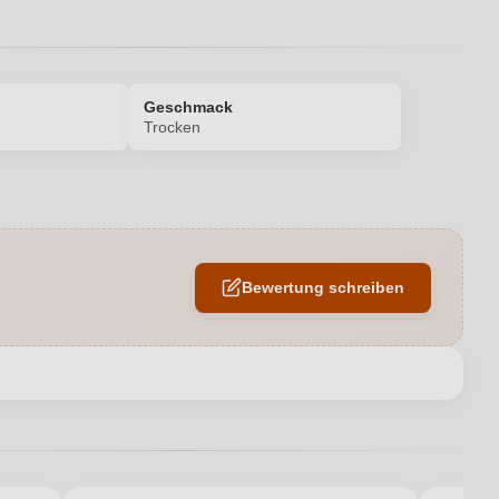
Geschmack
Trocken
13 %
dinella, Molinara, Croatina, Cabernet Sauvignon, Merlot, Oseleta,
Bewertung schreiben
Corvinone
Corte Figaretto
0,75 L
en neuen Account.
Pasta