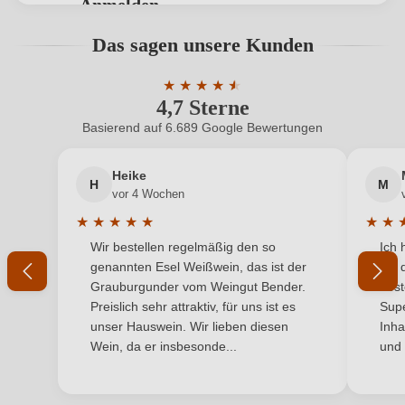
Anmelden
Bio-Kontrollstelle
BIOS
Bewertungen können nur von angemeldeten
Das sagen unsere Kunden
Benutzern abgegeben werden. Bitte loggen Sie sich
Bio-Kontrollstelle Shop
DE-ÖKO-060
ein, oder erstellen Sie einen neuen Account.
★
★
★
★
★
★
4,7 Sterne
Durchschnittliche Bewertung von 4.7 
Cuvée-Rebsorten
Cabernet Sauvignon, Cabernet Franc, Merlot
Basierend auf 6.689 Google Bewertungen
Neuer Kunde?
Neuer Kunde?
Geographische Angabe
Toscana IGP
Heike
H
M
Ihre E-Mail-Adresse
Geschmack
Trocken
vor 4 Wochen
★
★
★
★
★
★
★
Hersteller
Basilica Cafaggio
Durchschnittliche Bewertung von 5 von 5 Sternen
Durchs
Wir bestellen regelmäßig den so
Ich 
Ihr Passwort
genannten Esel Weißwein, das ist der
mit 
Hersteller
Basilica Cafaggio Sarl, Via S. Martino - Fraz.
Grauburgunder vom Weingut Bender.
best
adresse
Panzano 5, 50022 Greve in Chianti, Italien
Ich habe mein Passwort vergessen
Preislich sehr attraktiv, für uns ist es
Supe
unser Hauswein. Wir lieben diesen
Inha
Inhalt
1,5 L
Wein, da er insbesonde...
und 
ANMELDEN
Jahrgang
2021