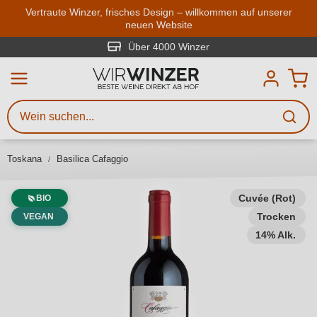
Zum Hauptinhalt springen
Vertraute Winzer, frisches Design – willkommen auf unserer
neuen Website
Weinsuche
Mindestens 3 Zeichen eingeben
Über 4000 Winzer
Beschreiben Sie, welchen Wein
Sie suchen – ob nach Geschmack,
Anlass, Weinnamen, Rebsorte,
Toskana
Basilica Cafaggio
Region, Winzer oder anderen
Kriterien.
Cuvée (Rot)
BIO
Trocken
VEGAN
14% Alk.