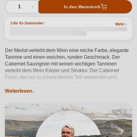
1
In den Warenkorb
Ihr KI-Sommelier
Mehr
Der Merlot verleiht dem Wein eine reiche Farbe, elegante
Tannine und einen weichen, runden Geschmack. Der
Cabernet Sauvignon mit seinen wichtigen Tanninen
verleiht dem Wein Körper und Struktur. Der Cabernet
Franc, der nur zu einem kleinen Teil verwendet wird,
verleiht dem Wein angenehme Noten von Gemüse und
Weiterlesen
roten Früchte.
Produktdetails anzeigen →