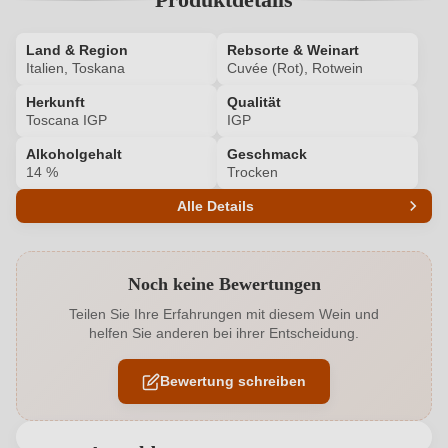
Land & Region
Rebsorte & Weinart
Italien, Toskana
Cuvée (Rot), Rotwein
Herkunft
Qualität
Toscana IGP
IGP
Alkoholgehalt
Geschmack
14 %
Trocken
Alle Details
Produktnummer
7362012000
Noch keine Bewertungen
Alkoholgehalt in %
14 %
Teilen Sie Ihre Erfahrungen mit diesem Wein und
helfen Sie anderen bei ihrer Entscheidung.
Allergene
Enthält Sulfite
Bewertung schreiben
Bio
EU
Bio
Ja