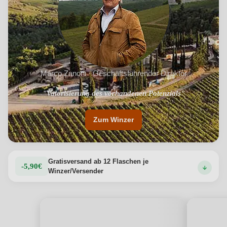
Marco Zanoni · Geschäftsführender Direktor
"Valorisierung des vorhandenen Potenzials"
"Bio und Equalitas Zertifizierung"
Zum Winzer
Gratisversand ab 12 Flaschen je
-5,90€
Winzer/Versender