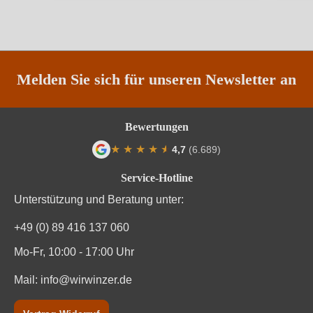
Land
Italien
Qualität
IGP
Rebsorte
Cuvée (Rot)
Melden Sie sich für unseren Newsletter an
Region
Toskana
Bewertungen
Traubenfarbe
Rot
★
★
★
★
★
★
4,7
(6.689)
Durchschnittliche Bewertung von 4.7 von
Vegan
Ja
Service-Hotline
Unterstützung und Beratung unter:
Weinart
Rotwein
+49 (0) 89 416 137 060
Mo-Fr, 10:00 - 17:00 Uhr
Mail:
info@wirwinzer.de