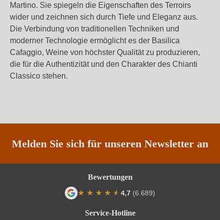
Martino. Sie spiegeln die Eigenschaften des Terroirs
wider und zeichnen sich durch Tiefe und Eleganz aus.
Die Verbindung von traditionellen Techniken und
moderner Technologie ermöglicht es der Basilica
Cafaggio, Weine von höchster Qualität zu produzieren,
die für die Authentizität und den Charakter des Chianti
Classico stehen.
Melden Sie sich für unseren Newsletter an
Bewertungen
★
★
★
★
★
★
4,7
(6.689)
Durchschnittliche Bewertung von 4.7 von
Service-Hotline