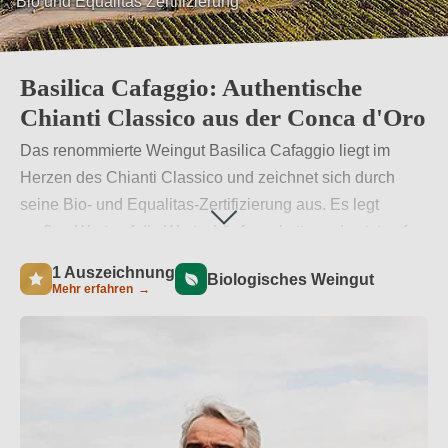
Bio und Equalitas Zertifizierung
Basilica Cafaggio: Authentische
Chianti Classico aus der Conca d'Oro
Das renommierte Weingut Basilica Cafaggio liegt im
Herzen des Chianti Classico und zeichnet sich durch
seine Bio- und Equalitas-Zertifizierung aus. Es legt
großen Wert auf die Wertschöpfungskette und setzt auf
eine nachhaltige, qualitativ hochwertige Produktion.
1 Auszeichnung
Biologisches Weingut
Diese Hingabe spiegelt sich in jeder Flasche des
Mehr erfahren
→
authentischen Chianti Classico wider.
Weiterlesen
→