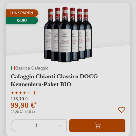
11% SPAREN
BIO
Basilica Cafaggio
Cafaggio Chianti Classico DOCG
Kennenlern-Paket BIO
Durchschnittliche Bewertung von 4 von 5 Sternen
★
★
★
★
★
1
113,10 €
99,90 €
*
22,20 €/L (4,5 L)
1