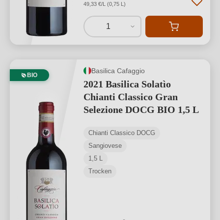
49,33 €/L (0,75 L)
1
Basilica Cafaggio
BIO
2021 Basilica Solatìo
Chianti Classico Gran
Selezione DOCG BIO 1,5 L
Chianti Classico DOCG
Sangiovese
1,5 L
Trocken