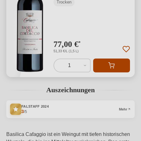
Trocken
77,00 €
*
51,33 €/L (1,5 L)
1
Auszeichnungen
FALSTAFF
2024
Mehr
3
/5
Basilica Cafaggio ist ein Weingut mit tiefen historischen