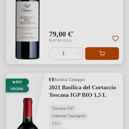
79,00 €
*
52,67 €/L (1,5 L)
1
Basilica Cafaggio
BIO
2021 Basilica del Cortaccio
VEGAN
Toscana IGP BIO 1,5 L
Toscana IGP
Cabernet Sauvignon
1,5 L