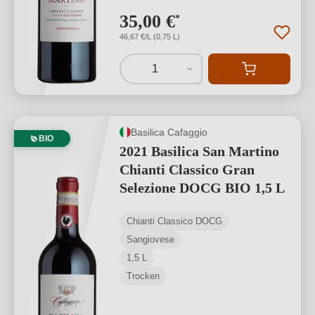
35,00 €
*
46,67 €/L (0,75 L)
1
Basilica Cafaggio
BIO
2021 Basilica San Martino
Chianti Classico Gran
Selezione DOCG BIO 1,5 L
Chianti Classico DOCG
Sangiovese
1,5 L
Trocken