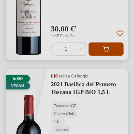
30,00 €
*
40,00 €/L (0,75 L)
1
Basilica Cafaggio
BIO
2021 Basilica del Pruneto
VEGAN
Toscana IGP BIO 1,5 L
Toscana IGP
Cuvée (Rot)
1,5 L
Trocken