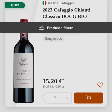
Basilica Cafaggio
BIO
2023 Cafaggio Chianti
Classico DOCG BIO
Durchschnittliche Bewertung von 4 von
★
★
★
★
★
1
Produkte filtern
Chianti Classico DOCG
Sangiovese
15,20 €
*
20,27 €/L (0,75 L)
1