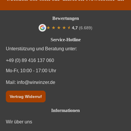
Traubenfarbe
Rot
Weinart
Rotwein
Bewertungen
★
★
★
★
★
★
4,7
(6.689)
Durchschnittliche Bewertung von 4.7 von
Service-Hotline
Unterstützung und Beratung unter:
+49 (0) 89 416 137 060
Mo-Fr, 10:00 - 17:00 Uhr
Mail:
info@wirwinzer.de
Vertrag Widerruf
Informationen
Wir über uns