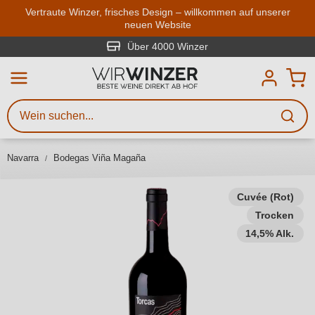
Zum Hauptinhalt springen
Vertraute Winzer, frisches Design – willkommen auf unserer
neuen Website
Weinsuche
Mindestens 3 Zeichen eingeben
Über 4000 Winzer
Beschreiben Sie, welchen Wein
Sie suchen – ob nach Geschmack,
Anlass, Weinnamen, Rebsorte,
Navarra
Bodegas Viña Magaña
Region, Winzer oder anderen
Kriterien.
Cuvée (Rot)
Trocken
14,5% Alk.