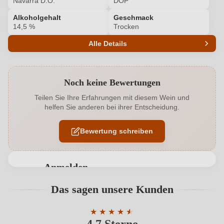
Navarra D.O.
DOP
Alkoholgehalt
Geschmack
14,5 %
Trocken
Alle Details
Produktnummer
6831010000
Noch keine Bewertungen
Alkoholgehalt in %
14,5 %
Teilen Sie Ihre Erfahrungen mit diesem Wein und
helfen Sie anderen bei ihrer Entscheidung.
Allergene
Enthält Sulfite
Bewertung schreiben
Ausbau
Barrique
Cuvée-
Cabernet Franc, Merlot, Malbec, Syrah,
Rebsorten
Anmelden
Garnacha Tinta
Bewertungen können nur von angemeldeten
Das sagen unsere Kunden
Flaschenverschluss
Naturkorken
Benutzern abgegeben werden. Bitte loggen Sie sich
ein, oder erstellen Sie einen neuen Account.
Geographische Angabe
★
★
★
★
★
★
Navarra D.O.
Durchschnittliche Bewertung von 4.7 