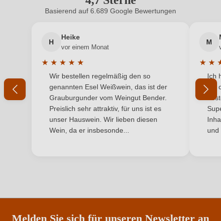
4,7 Sterne
Geschmack
Trocken
Basierend auf 6.689 Google Bewertungen
Neuer Kunde?
Neuer Kunde?
Hersteller
Viña Magaña
Heike
H
M
Ihre E-Mail-Adresse
vor einem Monat
Hersteller
Bodegas Viña Magaña, SL, C. Arrabal 8, 31523
★
★
★
★
★
★
★
adresse
Barillas (Navarra), Spanien
Durchschnittliche Bewertung von 5 von 5 Sternen
Durchs
Wir bestellen regelmäßig den so
Ich 
Ihr Passwort
genannten Esel Weißwein, das ist der
mit 
Inhalt
0,75 L
Grauburgunder vom Weingut Bender.
best
Ich habe mein Passwort vergessen
Preislich sehr attraktiv, für uns ist es
Supe
Jahrgang
2009
unser Hauswein. Wir lieben diesen
Inha
Wein, da er insbesonde...
und 
Land
Spanien
ANMELDEN
Qualität
DOP
Rebsorte
Cuvée (Rot)
Region
Navarra
Melden Sie sich für unseren Newsletter an