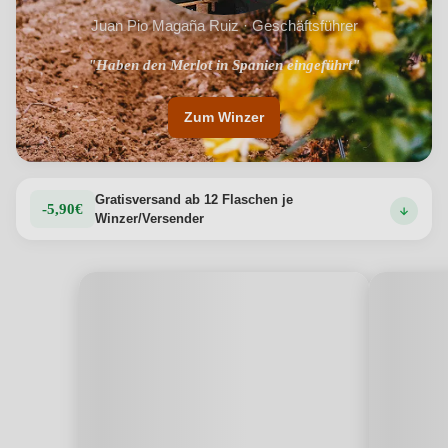
Juan Pio Magaña Ruiz · Geschäftsführer
"Verkauf ausschließlich an Michelin-Sterne-Restaurants"
"Haben den Merlot in Spanien eingeführt"
Zum Winzer
Gratisversand ab 12 Flaschen je
-5,90€
Winzer/Versender