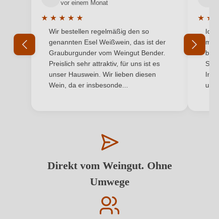
vor einem Monat
★
★
★
★
★
★
★
Durchschnittliche Bewertung von 5 von 5 Sternen
Durchs
Wir bestellen regelmäßig den so
Ich 
genannten Esel Weißwein, das ist der
mit 
Grauburgunder vom Weingut Bender.
best
Preislich sehr attraktiv, für uns ist es
Supe
unser Hauswein. Wir lieben diesen
Inha
Wein, da er insbesonde...
und 
Direkt vom Weingut. Ohne
Umwege