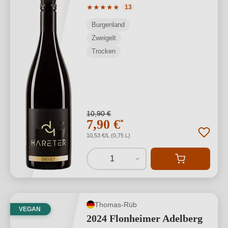
Durchschnittliche Bewertung von 5 von
★
★
★
★
★
13
Burgenland
Zweigelt
Trocken
10,90 €
7,90 €
*
10,53 €/L (0,75 L)
1
Thomas-Rüb
VEGAN
2024 Flonheimer Adelberg