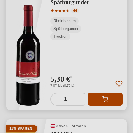
Spätburgunder
Durchschnittliche Bewertung von 4.89 
★
★
★
★
★
★
44
Rheinhessen
Spätburgunder
Trocken
5,30 €
*
7,07 €/L (0,75 L)
1
Mayer-Hörmann
11% SPAREN