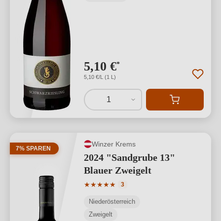
5,10 €
*
5,10 €/L (1 L)
1
Winzer Krems
7% SPAREN
2024 "Sandgrube 13"
Blauer Zweigelt
Durchschnittliche Bewertung von 5 von
★
★
★
★
★
3
Niederösterreich
Zweigelt