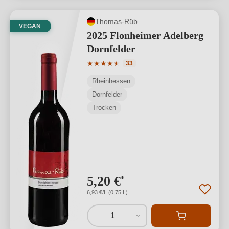
Thomas-Rüb
VEGAN
2025 Flonheimer Adelberg
Dornfelder
Durchschnittliche Bewertung von 4.91 
★
★
★
★
★
★
33
Rheinhessen
Dornfelder
Trocken
5,20 €
*
6,93 €/L (0,75 L)
1