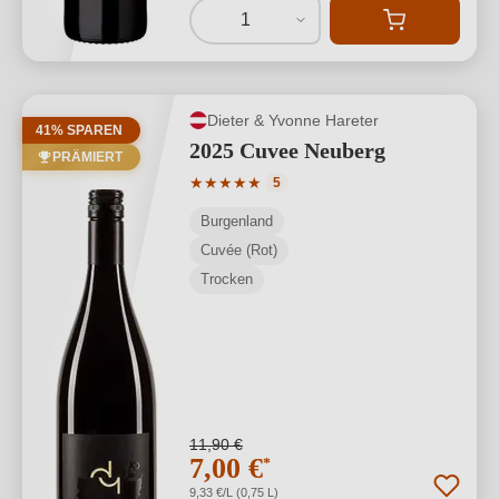
1
Dieter & Yvonne Hareter
41% SPAREN
2025 Cuvee Neuberg
PRÄMIERT
Durchschnittliche Bewertung von 5 von
★
★
★
★
★
5
Burgenland
Cuvée (Rot)
Trocken
11,90 €
7,00 €
*
9,33 €/L (0,75 L)