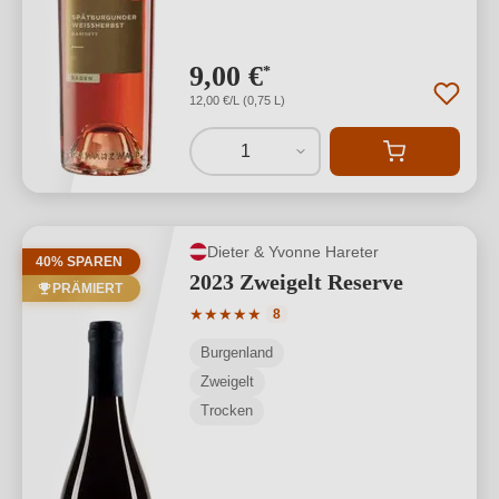
9,00 €
*
12,00 €/L (0,75 L)
1
Dieter & Yvonne Hareter
40% SPAREN
2023 Zweigelt Reserve
PRÄMIERT
Durchschnittliche Bewertung von 5 von
★
★
★
★
★
8
Burgenland
Zweigelt
Trocken