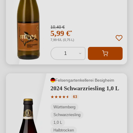
10,40 €
5,99 €
*
7,99 €/L (0,75 L)
1
Felsengartenkellerei Besigheim
2024 Schwarzriesling 1,0 L
Durchschnittliche Bewertung von 4.92 
★
★
★
★
★
★
63
Württemberg
Schwarzriesling
1,0 L
Halbtrocken