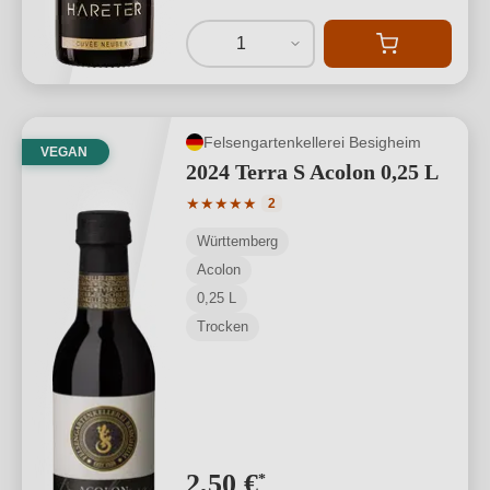
1
Felsengartenkellerei Besigheim
VEGAN
2024 Terra S Acolon 0,25 L
Durchschnittliche Bewertung von 5 von
★
★
★
★
★
2
Württemberg
Acolon
0,25 L
Trocken
2,50 €
*