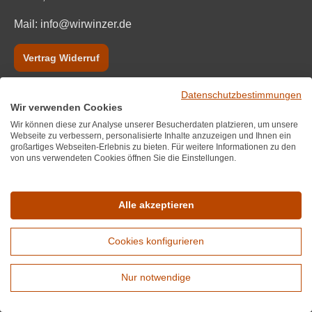
Mail:
info@wirwinzer.de
Vertrag Widerruf
Informationen
Datenschutzbestimmungen
Wir verwenden Cookies
Wir über uns
Wir können diese zur Analyse unserer Besucherdaten platzieren, um unsere
Webseite zu verbessern, personalisierte Inhalte anzuzeigen und Ihnen ein
Datenschutz
großartiges Webseiten-Erlebnis zu bieten. Für weitere Informationen zu den
von uns verwendeten Cookies öffnen Sie die Einstellungen.
Impressum und AGB
Bestpreisgarantie
Alle akzeptieren
FAQ
Cookies konfigurieren
Blog
Nur notwendige
Erweiterte Suche
Zahlungsanbieter