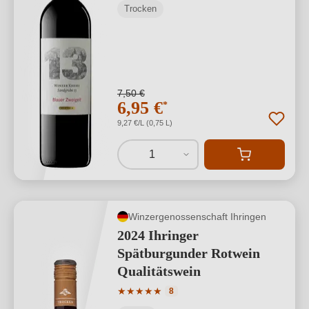
Trocken
7,50 €
6,95 €
*
9,27 €/L (0,75 L)
1
Winzergenossenschaft Ihringen
2024 Ihringer
Spätburgunder Rotwein
Qualitätswein
Durchschnittliche Bewertung von 5 von
★
★
★
★
★
8