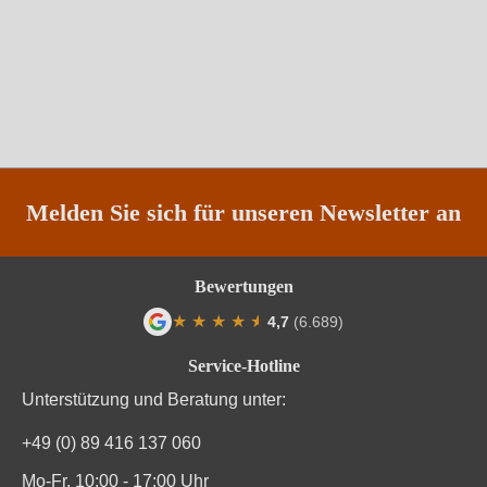
Melden Sie sich für unseren Newsletter an
Bewertungen
★
★
★
★
★
★
4,7
(6.689)
Durchschnittliche Bewertung von 4.7 von
Service-Hotline
Unterstützung und Beratung unter:
+49 (0) 89 416 137 060
Mo-Fr, 10:00 - 17:00 Uhr