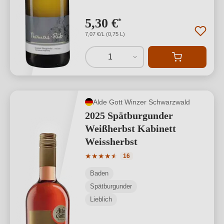
5,30 €
*
7,07 €/L (0,75 L)
1
Alde Gott Winzer Schwarzwald
2025 Spätburgunder
Weißherbst Kabinett
Weissherbst
Durchschnittliche Bewertung von 4.88 
★
★
★
★
★
★
16
Baden
Spätburgunder
Lieblich