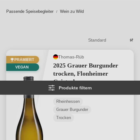
markanten Aromatik des Wild mithalten können.
Passende Speisebegleiter
Wein zu Wild
Weiterlesen
→
Thomas-Rüb
PRÄMIERT
2025 Grauer Burgunder
VEGAN
trocken, Flonheimer
Geisterberg
Produkte filtern
Durchschnittliche Bewertung von 4.89 
★
★
★
★
★
★
145
Rheinhessen
Grauer Burgunder
Trocken