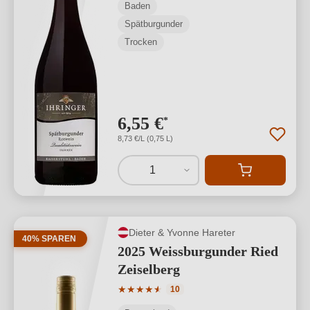
Baden
Spätburgunder
Trocken
6,55 €
*
8,73 €/L (0,75 L)
1
Dieter & Yvonne Hareter
40% SPAREN
2025 Weissburgunder Ried
Zeiselberg
Durchschnittliche Bewertung von 4.8 v
★
★
★
★
★
★
10