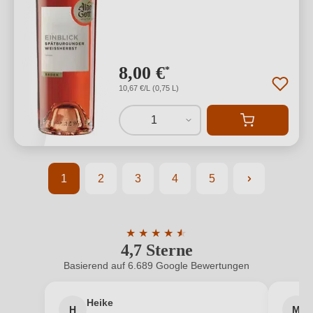
8,00 €
*
10,67 €/L (0,75 L)
1
1
2
3
4
5
Seite
Seite
Seite
Seite
Seite
★
★
★
★
★
★
4,7 Sterne
Durchschnittliche Bewertung von 4.7 
Basierend auf 6.689 Google Bewertungen
Heike
H
M