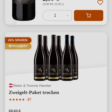
10,00 €/L (0,25 L)
1
28% SPAREN
PRÄMIERT
Dieter & Yvonne Hareter
Zweigelt-Paket trocken
Durchschnittliche Bewertung von 5 von 5 Sternen
★
★
★
★
★
27
69,60 €