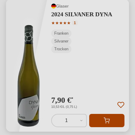
Glaser
2024 SILVANER DYNA
Durchschnittliche Bewertung von 5 von
★
★
★
★
★
1
Franken
Silvaner
Trocken
7,90 €
*
10,53 €/L (0,75 L)
1