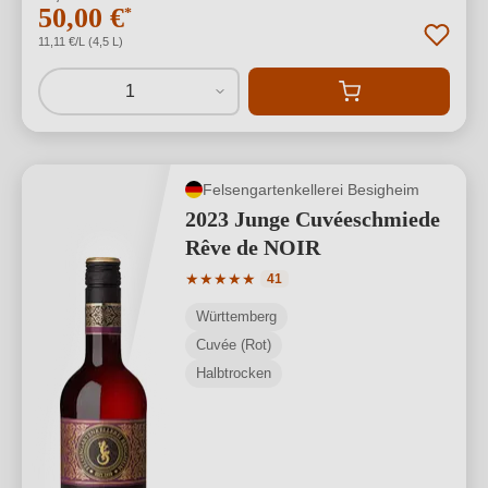
50,00 €
*
11,11 €/L (4,5 L)
1
Felsengartenkellerei Besigheim
2023 Junge Cuvéeschmiede
Rêve de NOIR
Durchschnittliche Bewertung von 5 von
★
★
★
★
★
41
Württemberg
Cuvée (Rot)
Halbtrocken