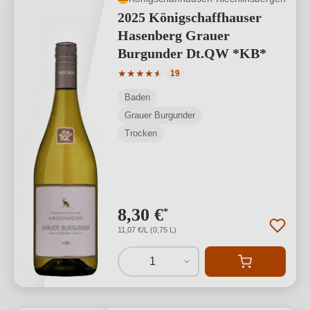
2025 Königschaffhauser
Hasenberg Grauer
Burgunder Dt.QW *KB*
Durchschnittliche Bewertung von 4.89 
★
★
★
★
★
★
19
Baden
Grauer Burgunder
Trocken
8,30 €
*
11,07 €/L (0,75 L)
1