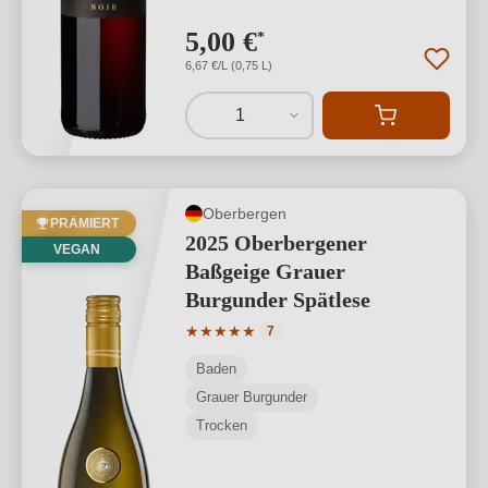
5,00 €
*
6,67 €/L (0,75 L)
1
Oberbergen
PRÄMIERT
2025 Oberbergener
VEGAN
Baßgeige Grauer
Burgunder Spätlese
Durchschnittliche Bewertung von 5 von
★
★
★
★
★
7
Baden
Grauer Burgunder
Trocken