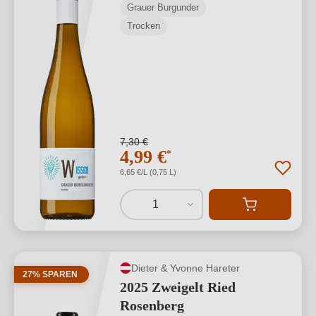
Grauer Burgunder
Trocken
7,30 €
4,99 €
*
6,65 €/L (0,75 L)
1
Dieter & Yvonne Hareter
27% SPAREN
2025 Zweigelt Ried
Rosenberg