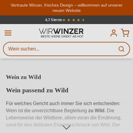
Zum Hauptinhalt springen
Vertraute Winzer, frisches Design – willkommen auf unserer
neuen Website
Weinsuche
Mindestens 3 Zeichen eingeben
Über 4000 Winzer
.7 von 5 Sternen
Beschreiben Sie, welchen Wein
Sie suchen – ob nach Geschmack,
Anlass, Weinnamen, Rebsorte,
Region, Winzer oder anderen
Wein zu Wild
Kriterien.
Wein passend zu Wild
Für welches Gericht auch immer Sie sich entscheiden:
Wein ist die unverzichtbare Begleitung
zu Wild.
Die
Lebensweise der Wildtiere, allem voran die Ernährung,
sorgt für den delikaten Eigengeschmack von Wild. Der
passende Wein
zu Wild
sollte daher stets mit der