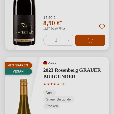
14,90 €
8,90 €
*
11,87 €/L (0,75 L)
1
Mees
42% SPAREN
2023 Rosenberg GRAUER
VEGAN
BURGUNDER
Durchschnittliche Bewertung von 5 von
★
★
★
★
★
1
Nahe
Grauer Burgunder
Trocken