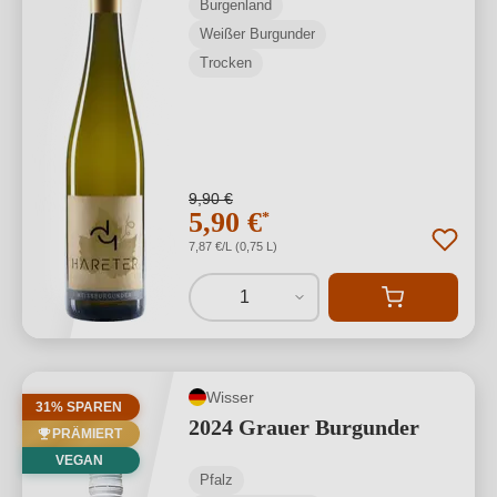
Burgenland
Weißer Burgunder
Trocken
9,90 €
5,90 €
*
7,87 €/L (0,75 L)
1
Wisser
31% SPAREN
2024 Grauer Burgunder
PRÄMIERT
VEGAN
Pfalz