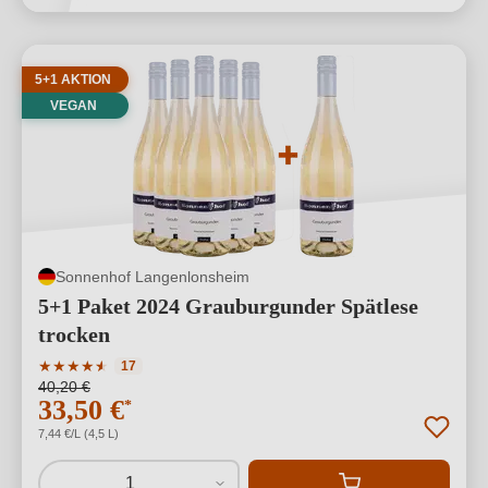
5+1 AKTION
VEGAN
Sonnenhof Langenlonsheim
5+1 Paket 2024 Grauburgunder Spätlese
trocken
Durchschnittliche Bewertung von 4.94 von 5 Sternen
★
★
★
★
★
★
17
40,20 €
33,50 €
*
7,44 €/L (4,5 L)
1