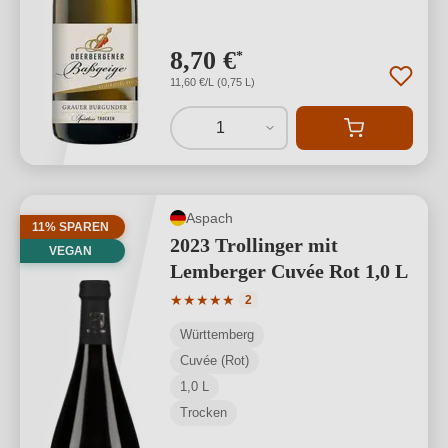
8,70 €
*
11,60 €/L (0,75 L)
1
Aspach
11% SPAREN
2023 Trollinger mit
VEGAN
Lemberger Cuvée Rot 1,0 L
Durchschnittliche Bewertung von 5 von
★
★
★
★
★
2
Württemberg
Cuvée (Rot)
1,0 L
Trocken