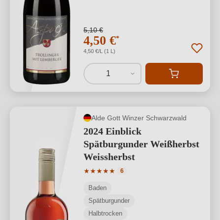
5,10 €
4,50 €
*
4,50 €/L (1 L)
1
Alde Gott Winzer Schwarzwald
2024 Einblick
Spätburgunder Weißherbst
Weissherbst
Durchschnittliche Bewertung von 5 von
★
★
★
★
★
6
Baden
Spätburgunder
Halbtrocken