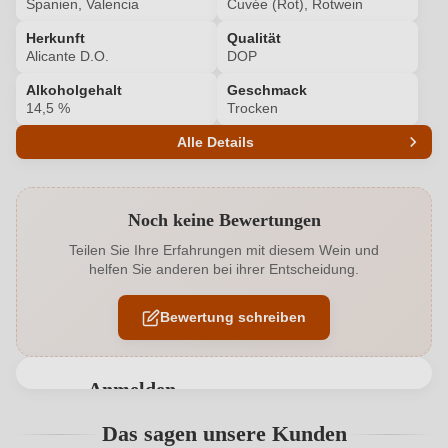
Spanien, Valencia
Cuvée (Rot), Rotwein
Herkunft
Qualität
Alicante D.O.
DOP
Alkoholgehalt
Geschmack
14,5 %
Trocken
Alle Details
Produktnummer
6814002000
Noch keine Bewertungen
Alkoholgehalt in %
14,5 %
Teilen Sie Ihre Erfahrungen mit diesem Wein und
helfen Sie anderen bei ihrer Entscheidung.
Allergene
Enthält Sulfite
Bewertung schreiben
Ausbau
Barrique
Cuvée-Rebsorten
Monastrell, Merlot
Anmelden
Geographische Angabe
Alicante D.O.
Bewertungen können nur von angemeldeten
Das sagen unsere Kunden
Benutzern abgegeben werden. Bitte loggen Sie sich