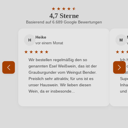
Geschmack
Trocken
ein, oder erstellen Sie einen neuen Account.
★
★
★
★
★
★
4,7 Sterne
Durchschnittliche Bewertung von 4.7 
Hersteller
Sierra de Cabreras
Basierend auf 6.689 Google Bewertungen
Neuer Kunde?
Neuer Kunde?
Hersteller
Bodegas Sierra de Cabreras, SL, Calle Molineta s/n,
adresse
03550 SAN JUAN DE ALICANTE, Spanien
Heike
H
M
Ihre E-Mail-Adresse
vor einem Monat
Inhalt
0,75 L
★
★
★
★
★
★
★
Durchschnittliche Bewertung von 5 von 5 Sternen
Durchs
Wir bestellen regelmäßig den so
Ich 
Jahrgang
Ihr Passwort
2019
genannten Esel Weißwein, das ist der
mit 
Grauburgunder vom Weingut Bender.
best
Land
Spanien
Ich habe mein Passwort vergessen
Preislich sehr attraktiv, für uns ist es
Supe
unser Hauswein. Wir lieben diesen
Inha
Qualität
DOP
Wein, da er insbesonde...
und 
ANMELDEN
Rebsorte
Cuvée (Rot)
Region
Valencia
Traubenfarbe
Rot