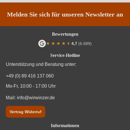
Weinart
Rotwein
Melden Sie sich für unseren Newsletter an
Bewertungen
★
★
★
★
★
★
4,7
(6.689)
Durchschnittliche Bewertung von 4.7 von
Service-Hotline
Unterstützung und Beratung unter:
+49 (0) 89 416 137 060
Mo-Fr, 10:00 - 17:00 Uhr
Mail:
info@wirwinzer.de
Vertrag Widerruf
Informationen