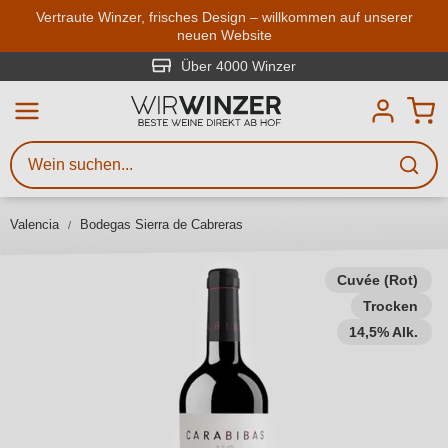
Zum Hauptinhalt springen
Vertraute Winzer, frisches Design – willkommen auf unserer
neuen Website
Weinsuche
Mindestens 3 Zeichen eingeben
Über 4000 Winzer
Beschreiben Sie, welchen Wein
Sie suchen – ob nach Geschmack,
Anlass, Weinnamen, Rebsorte,
Valencia
Bodegas Sierra de Cabreras
Region, Winzer oder anderen
Kriterien.
Cuvée (Rot)
Trocken
14,5% Alk.