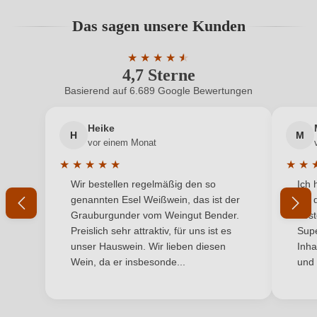
Das sagen unsere Kunden
Alkoholgehalt in %
15 %
★
★
★
★
★
★
Allergene
Enthält Sulfite
4,7 Sterne
Durchschnittliche Bewertung von 4.7 
Basierend auf 6.689 Google Bewertungen
Ausbau
Barrique
Heike
Auszeichnungen
Guide Hachette des vins
H
M
vor einem Monat
Cuvée-Rebsorten
Merlot, Cabernet Franc, Cabernet Sauvignon
★
★
★
★
★
★
★
Durchschnittliche Bewertung von 5 von 5 Sternen
Durchs
Wir bestellen regelmäßig den so
Ich 
Geographische Angabe
Fronsac AOP
genannten Esel Weißwein, das ist der
mit 
Grauburgunder vom Weingut Bender.
best
Geschmack
Trocken
Preislich sehr attraktiv, für uns ist es
Supe
unser Hauswein. Wir lieben diesen
Inha
Haltbar bis
10 ans
Wein, da er insbesonde...
und 
Hersteller
Barrabaque