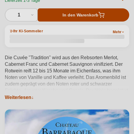
Lieferzeit 1-3 Tage
1
In den Warenkorb
Ihr KI-Sommelier
Mehr
Die Cuvée "Tradition" wird aus den Rebsorten Merlot,
Cabernet Franc und Cabernet Sauvignon vinifiziert. Der
Rotwein reift 12 bis 15 Monate im Eichenfass, was ihm
Noten von Vanille und Kaffee verleiht. Das Aromenbild ist
zudem geprägt von den Noten roter und schwarzer
Früchte, darunter Kirsche und Cassis. Der Wein begeistert
vor allem durch seine Eleganz und aromatische
Weiterlesen
Komplexität.
Produktdetails anzeigen →