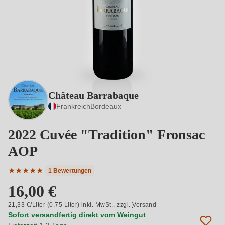
Château Barrabaque
Frankreich
Bordeaux
2022 Cuvée "Tradition" Fronsac
AOP
★
★
★
★
★
1 Bewertungen
Durchschnittliche Bewertung von 5 von 5 Sternen
16,00 €
21,33 €/Liter (0,75 Liter) inkl. MwSt.,
zzgl.
Versand
Sofort versandfertig direkt vom Weingut