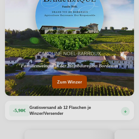
CAROLINE NOEL-BARROUX
"Familienweingut in der Weinbauregion Bordeaux"
"Weine zum gemeinsamen Genießen"
Zum Winzer
Gratisversand ab 12 Flaschen je
-5,90€
Winzer/Versender