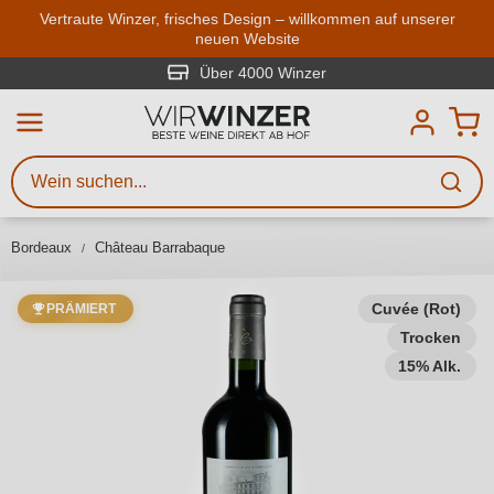
Zum Hauptinhalt springen
Vertraute Winzer, frisches Design – willkommen auf unserer
neuen Website
Weinsuche
Mindestens 3 Zeichen eingeben
Über 4000 Winzer
Beschreiben Sie, welchen Wein
Sie suchen – ob nach Geschmack,
Anlass, Weinnamen, Rebsorte,
Bordeaux
Château Barrabaque
Region, Winzer oder anderen
Kriterien.
Cuvée (Rot)
PRÄMIERT
Trocken
15% Alk.