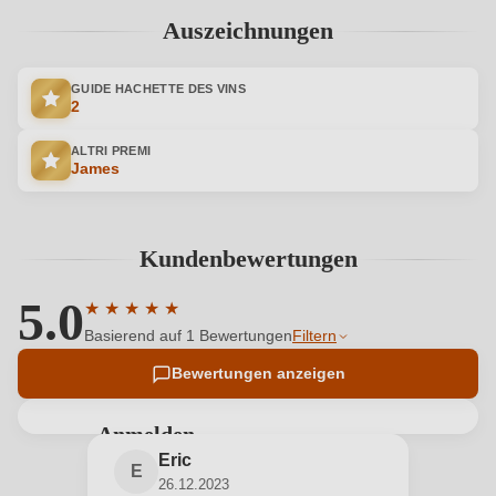
Auszeichnungen
GUIDE HACHETTE DES VINS
2
ALTRI PREMI
James
Kundenbewertungen
5.0
★
★
★
★
★
Durchschnittliche Bewertung von 5 von 5 Sternen
Basierend auf 1 Bewertungen
Filtern
Bewertungen anzeigen
Anmelden
Eric
Bewertungen können nur von angemeldeten
E
26.12.2023
Benutzern abgegeben werden. Bitte loggen Sie sich