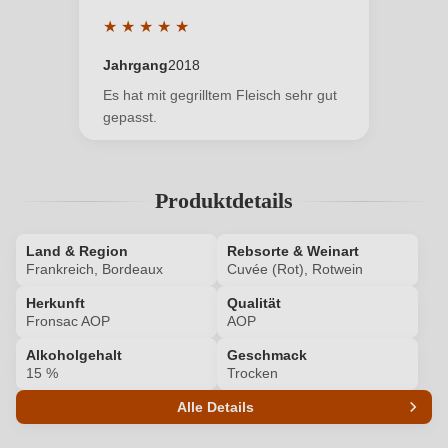
ein, oder erstellen Sie einen neuen Account.
★
★
★
★
★
Durchschnittliche Bewertung von 5 von 5 Sterne
Jahrgang
2018
Neuer Kunde?
Neuer Kunde?
Es hat mit gegrilltem Fleisch sehr gut
gepasst.
Ihre E-Mail-Adresse
Produktdetails
Ihr Passwort
Land & Region
Rebsorte & Weinart
Ich habe mein Passwort vergessen
Frankreich, Bordeaux
Cuvée (Rot), Rotwein
Herkunft
Qualität
Fronsac AOP
AOP
ANMELDEN
Alkoholgehalt
Geschmack
15 %
Trocken
Alle Details
Produktnummer
6763003000