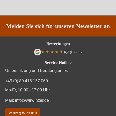
Hersteller
CHATEAU BARRABAQUE (SCEV NOEL), lieu-dit
adresse
Barrabaque 4, 33126 Fronsac, Frankreich
Inhalt
0,75 L
Melden Sie sich für unseren Newsletter an
Jahrgang
2022
Bewertungen
Land
Frankreich
★
★
★
★
★
★
4,7
(6.689)
Passt zu
Asiatisch, Rotes Fleisch, Wild
Durchschnittliche Bewertung von 4.7 von
Service-Hotline
Qualität
AOP
Unterstützung und Beratung unter:
Rebsorte
Cuvée (Rot)
+49 (0) 89 416 137 060
Mo-Fr, 10:00 - 17:00 Uhr
Region
Bordeaux
Mail:
info@wirwinzer.de
Traubenfarbe
Rot
Vertrag Widerruf
Unterregion
Libournais