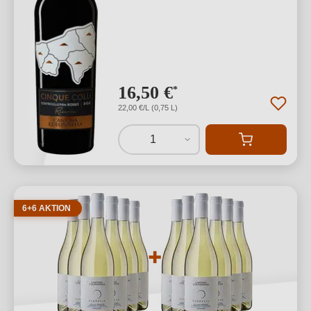
16,50 €
*
22,00 €/L (0,75 L)
1
6+6 AKTION