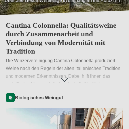
Über 300 Hektar Weinberge in den Hügeln der Abruzzen
Cantina Colonnella: Qualitätsweine
durch Zusammenarbeit und
Verbindung von Modernität mit
Tradition
Die Winzervereinigung Cantina Colonnella produziert
Weine nach den Regeln der alten italienischen Tradition
und modernen Erkenntnissen. Dabei hilft ihnen das
vorteilhafte Klima und die Landschaft. Die Weine
stammen von mehr als 300 Hektar Weinbergen und
Biologisches Weingut
produzieren rund 35.000 Hektoliter Qualitätsweine.
Weiterlesen
→