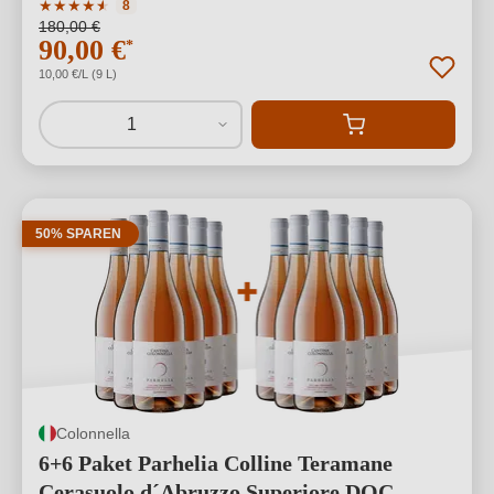
Durchschnittliche Bewertung von 4.25 von 5 Sternen
★
★
★
★
★
★
8
180,00 €
90,00 €
*
10,00 €/L (9 L)
1
50% SPAREN
Colonnella
6+6 Paket Parhelia Colline Teramane
Cerasuolo d´Abruzzo Superiore DOC