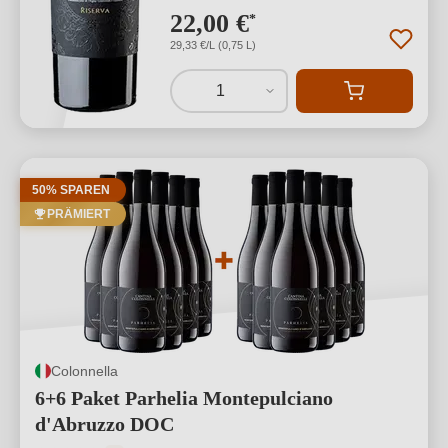
22,00 €
*
29,33 €/L (0,75 L)
1
50% SPAREN
PRÄMIERT
Colonnella
6+6 Paket Parhelia Montepulciano
d'Abruzzo DOC