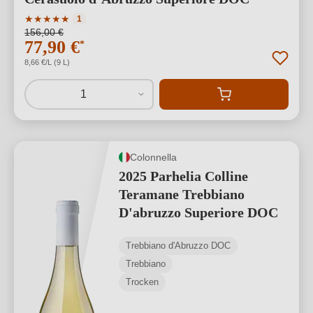
Durchschnittliche Bewertung von 5 von 5 Sternen
★
★
★
★
★
1
156,00 €
77,90 €
*
8,66 €/L (9 L)
1
Colonnella
2025 Parhelia Colline
Teramane Trebbiano
D'abruzzo Superiore DOC
Trebbiano d'Abruzzo DOC
Trebbiano
Trocken