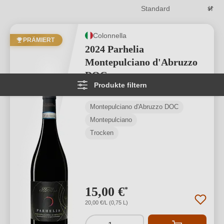
Colonnella
PRÄMIERT
2024 Parhelia
Montepulciano d'Abruzzo
DOC
Produkte filtern
Durchschnittliche Bewertung von 4.67 
★
★
★
★
★
★
3
Montepulciano d'Abruzzo DOC
Montepulciano
Trocken
15,00 €
*
20,00 €/L (0,75 L)