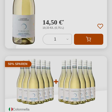
14,50 €
*
19,33 €/L (0,75 L)
1
50% SPAREN
Colonnella