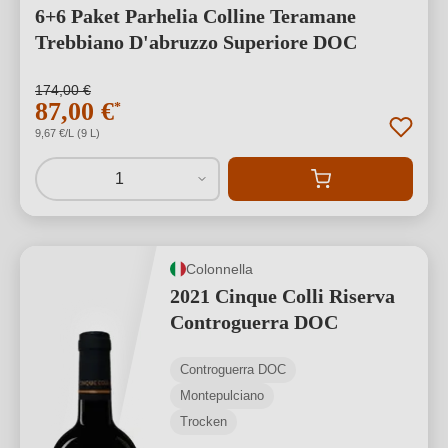
6+6 Paket Parhelia Colline Teramane
Trebbiano D'abruzzo Superiore DOC
174,00 €
87,00 €
*
9,67 €/L (9 L)
1
Colonnella
2021 Cinque Colli Riserva
Controguerra DOC
Controguerra DOC
Montepulciano
Trocken