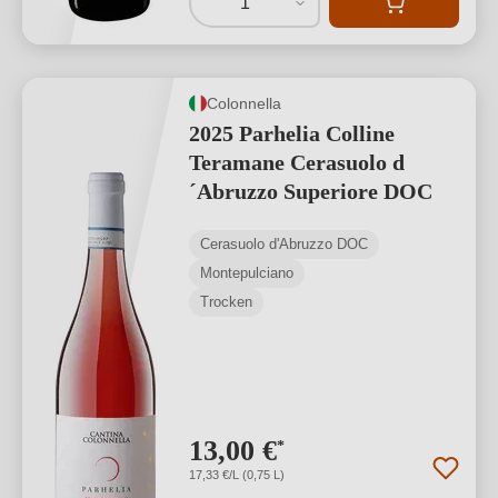
1
Colonnella
2025 Parhelia Colline
Teramane Cerasuolo d
´Abruzzo Superiore DOC
Cerasuolo d'Abruzzo DOC
Montepulciano
Trocken
13,00 €
*
17,33 €/L (0,75 L)