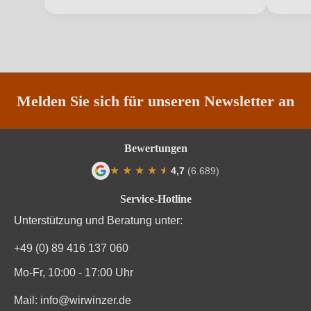
Traubenfarbe
Rot
Vegan
Ja
Weinart
Rotwein
Melden Sie sich für unseren Newsletter an
Bewertungen
★
★
★
★
★
★
4,7
(6.689)
Durchschnittliche Bewertung von 4.7 von
Service-Hotline
Unterstützung und Beratung unter:
+49 (0) 89 416 137 060
Mo-Fr, 10:00 - 17:00 Uhr
Mail:
info@wirwinzer.de