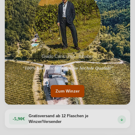
Guido Carissimo · Inhaber
"Traditioneller Geschmack des Chianti Classico"
"100% biologische Weine für höchste Qualität"
Zum Winzer
Gratisversand ab 12 Flaschen je
-5,90€
Winzer/Versender