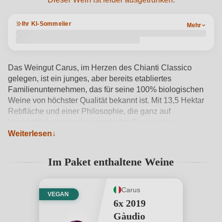
Ihr KI-Sommelier
Mehr
Das Weingut Carus, im Herzen des Chianti Classico
gelegen, ist ein junges, aber bereits etabliertes
Familienunternehmen, das für seine 100% biologischen
Weine von höchster Qualität bekannt ist. Mit 13,5 Hektar
Rebfläche und einer Philosophie, die ganz auf
Nachhaltigkeit setzt, bewirtschaftet Carus seine
Weinberge mit handwerklicher Sorgfalt und erzeugt
Weiterlesen
Weine, die das Terroir des wunderschönen Terzona-Tals
authentisch widerspiegeln. Unter den Spitzenweinen ragt
Im Paket enthaltene Weine
der Gàudio Chianti Gran Selezione DOCG als Ausdruck
toskanischer Tradition besonders hervor. In dieser
exklusiven Box finden sich nicht nur 6 Flaschen Wein,
Carus
VEGAN
sondern auch ein ganz besonderes Geschenk: eine
6x 2019
Packung handwerklich hergestellter Pralinen mit
Gàudio
Weinfüllung, entstanden in Zusammenarbeit mit einer