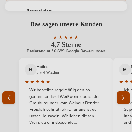
Geschmack
Trocken
Anmelden
Hersteller
Carus
Bewertungen können nur von angemeldeten
Das sagen unsere Kunden
Benutzern abgegeben werden. Bitte loggen Sie sich
Hersteller
CarusVini Società Agricola SrL, Via Perseto 20, 50026
ein, oder erstellen Sie einen neuen Account.
adresse
★
★
San Casciano in Val di Pesa, Italien
★
★
★
★
4,7 Sterne
Durchschnittliche Bewertung von 4.7 
Inhalt
6 x 0,75 L
Basierend auf 6.689 Google Bewertungen
Neuer Kunde?
Neuer Kunde?
Jahrgang
2019
Heike
H
M
Ihre E-Mail-Adresse
vor 4 Wochen
Land
Italien
★
★
★
★
★
★
★
Durchschnittliche Bewertung von 5 von 5 Sternen
Durchs
Wir bestellen regelmäßig den so
Ich 
Qualität
Ihr Passwort
DOCG
genannten Esel Weißwein, das ist der
mit 
Grauburgunder vom Weingut Bender.
best
Rebsorte
Cuvée (Rot)
Ich habe mein Passwort vergessen
Preislich sehr attraktiv, für uns ist es
Supe
unser Hauswein. Wir lieben diesen
Inha
Region
Toskana
Wein, da er insbesonde...
und 
ANMELDEN