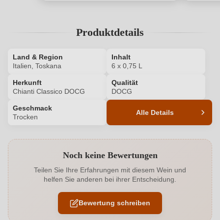
Produktdetails
Land & Region
Inhalt
Italien, Toskana
6 x 0,75 L
Herkunft
Qualität
Chianti Classico DOCG
DOCG
Geschmack
Alle Details
Trocken
Produktnummer
5805016000P
Noch keine Bewertungen
Allergene
Enthält Sulfite
Teilen Sie Ihre Erfahrungen mit diesem Wein und
helfen Sie anderen bei ihrer Entscheidung.
Ausbau
Barrique
Bewertung schreiben
Geographische Angabe
Chianti Classico DOCG