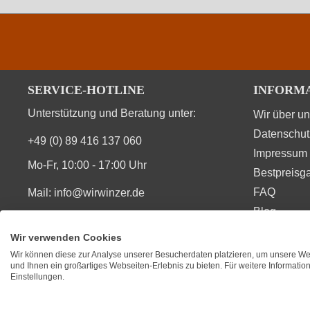
SERVICE-HOTLINE
INFORM
Unterstützung und Beratung unter:
Wir über u
Datenschut
+49 (0) 89 416 137 060
Impressum
Mo-Fr, 10:00 - 17:00 Uhr
Bestpreisga
FAQ
Mail:
info@wirwinzer.de
Blog
Vertrag Widerruf
Wir verwenden Cookies
Wir können diese zur Analyse unserer Besucherdaten platzieren, um unsere Web
SIE FINDEN UNS AUCH AUF
BEWERT
und Ihnen ein großartiges Webseiten-Erlebnis zu bieten. Für weitere Informati
Einstellungen.
★
★
★
Durchsc