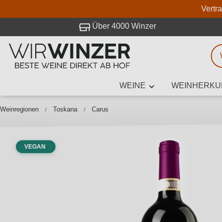
Vertr
 Besuch bei WirWinzer.
Über 4000 Winzer
WEINE
WEINHERKU
Weinsuche
Mindestens 3
Weinregionen
Toskana
Carus
VEGAN
Beschre