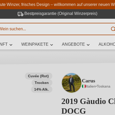
Zum Hauptinhalt springen
Zur Suche springen
Zur Hauptnavigation springe
aute Winzer, frisches Design – willkommen auf unserer neuen W
Bestpreisgarantie (Original Winzerpreis)
E
NFT
WEINPAKETE
ANGEBOTE
ALKOHO
 Zeichen eingeben
Cuvée (Rot)
Carus
Trocken
iben Sie, welchen Wein Sie suchen – ob nach Geschmack, Anlass, We
Italien
Toskana
Rebsorte, Region, Winzer oder anderen Kriterien.
14% Alk.
2019 Gàudio Ch
DOCG