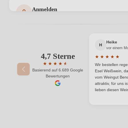
Geschmack
Anmelden
Bewertungen können nur von angemeldeten Benutzern 
Hersteller
CarusVini Società Agricola SrL, Via Perseto 
adresse
Jahrgang
Heike
H
vor einem M
Qualität
4,7 Sterne
Ihre E-Mail-Adresse
★
★
★
★
★
Durchschnittlic
Region
★
★
★
★
★
★
Wir bestellen reg
Basierend auf 6.689 Google
Durchschnittliche Bewertung von 4.7 von 
Esel Weißwein, da
Ihr Passwort
Bewertungen
Vegan
vom Weingut Bende
attraktiv, für uns 
lieben diesen Wein