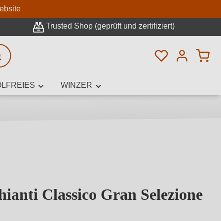
n
ebsite
Trusted Shop (geprüft und zertifiziert)
Du hast 0 Pro
rweiterte Suche
LFREIES
WINZER
innamen,
ianti Classico Gran Selezione