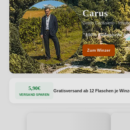
Carus
Guido Carissimo · Inhab
"100% biologische Wei
"Traditioneller Gesch
Zum Winzer
5,90€
Gratisversand ab 12 Flaschen je Winz
VERSAND SPAREN