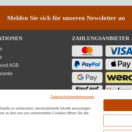
Melden Sie sich für unseren Newsletter an
ATIONEN
ZAHLUNGSANBIETER
ns
z
 und AGB
rantie
Datenschutzbestimmungen
seite zu verbessern, personalisierte Inhalte anzuzeigen
UNGEN
onen zu den von uns verwendeten Cookies öffnen Sie die
★
★
★
4,7
(6.689)
hnittliche Bewertung von 4.7 von 5 Sternen