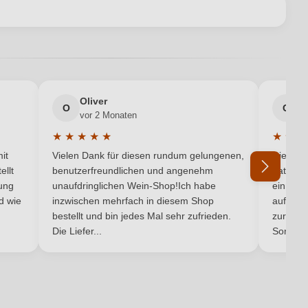
Carus
en neuen Account.
0,75 L
Italien
Oliver
g
O
G
vor 2 Monaten
v
Cuvée (Rot)
★
★
★
★
★
★
★
★
5 von 5 Sternen
Durchschnittliche Bewertung von 5 von 5 Sternen
Durchsc
Rot
it
Vielen Dank für diesen rundum gelungenen,
Die Lief
ellt
benutzerfreundlichen und angenehm
hat ein
Rotwein
ung
unaufdringlichen Wein-Shop!Ich habe
einmal b
nd wie
inzwischen mehrfach in diesem Shop
auf dem
Ich habe mein Passwort vergessen
bestellt und bin jedes Mal sehr zufrieden.
zurück 
Die Liefer...
Son...