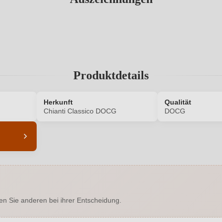
Produktdetails
Herkunft
Qualität
Chianti Classico DOCG
DOCG
5805002000
Alkoholgehalt in %
Enthält Sulfite
Ausbau
en Sie anderen bei ihrer Entscheidung.
abernet Sauvignon, Sangiovese
Geographische Angabe