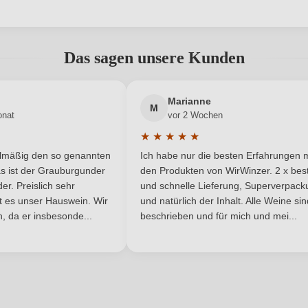
Trocken
Hersteller
abgegeben werden. Bitte loggen Sie sich ein, oder erstellen Sie ein
20, 50026 San Casciano in Val di
Inhalt
Das sagen unsere Kunden
Pesa, Italien
Neuer Kunde?
2019
Neuer Kunde?
Land
Marianne
M
onat
vor 2 Wochen
DOCG
Rebsorte
★
★
★
★
★
he Bewertung von 5 von 5 Sternen
Durchschnittliche Bewertung von 
Toskana
Traubenfarbe
elmäßig den so genannten
Ich habe nur die besten Erfahrungen m
5 Sternen
s ist der Grauburgunder
den Produkten von WirWinzer. 2 x best
Ja
Weinart
r. Preislich sehr
und schnelle Lieferung, Superverpack
ist es unser Hauswein. Wir
und natürlich der Inhalt. Alle Weine si
, da er insbesonde...
beschrieben und für mich und mei...
ANMELDEN