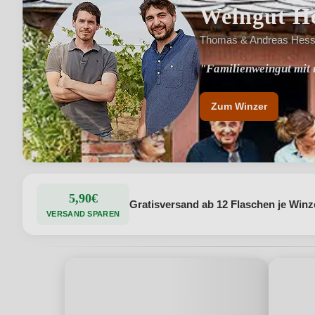
Weingut H
Thomas & Andreas Hess 
"Familienweingut mit r
"Individuelle und cha
Zum Winzer
5,90€
Gratisversand ab 12 Flaschen je Winz
VERSAND SPAREN