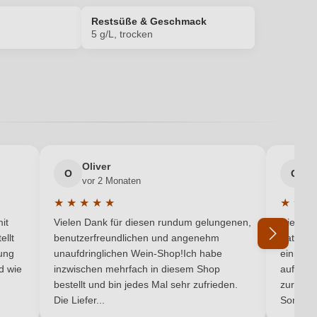
Restsüße & Geschmack
5 g/L, trocken
12,5 %
Edelstahltank
Ja
Oliver
g
O
G
vor 2 Monaten
v
DE-ÖKO-060
★
★
★
★
★
★
★
★
5 von 5 Sternen
Durchschnittliche Bewertung von 5 von 5 Sternen
Durchsc
it
Vielen Dank für diesen rundum gelungenen,
Die Lief
Trocken
ellt
benutzerfreundlichen und angenehm
hat ein
ung
unaufdringlichen Wein-Shop!Ich habe
einmal b
ngut Hess GbR, Wooggasse 14-16, 67591 Mörstadt, Deutschland
nd wie
inzwischen mehrfach in diesem Shop
auf dem
bestellt und bin jedes Mal sehr zufrieden.
zurück 
2025
Die Liefer...
Son...