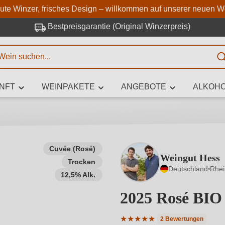
Zum Hauptinhalt springen
Zur Suche springen
Zur Hauptnavigation springe
aute Winzer, frisches Design – willkommen auf unserer neuen W
Bestpreisgarantie (Original Winzerpreis)
E
NFT
WEINPAKETE
ANGEBOTE
ALKOHO
 Zeichen eingeben
Cuvée (Rosé)
Weingut Hess
Trocken
iben Sie, welchen Wein Sie suchen – ob nach Geschmack, Anlass, We
Deutschland
Rhe
Rebsorte, Region, Winzer oder anderen Kriterien.
12,5% Alk.
2025 Rosé BIO
★
★
★
★
★
2 Bewertungen
Durchschnittliche Bewertung 