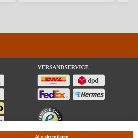
Antipasti, Pasta, Salat
Cuvée (Rosé)
5 g/L
Rot
Rosé
VERSANDSERVICE
pro 100 ml
313 kJ / 75 kcal
15 g
5 g
Alle akzeptieren