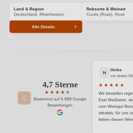
Land & Region
Rebsorte & Weinart
Deutschland, Rheinhessen
Cuvée (Rosé), Rosé
Alle Details
Produktnummer
Allergene
Bio
Heike
H
vor einem M
Bio-Kontrollstelle
4,7 Sterne
★
★
★
★
★
Durchschnittlic
★
★
★
★
★
★
Wir bestellen reg
Cuvée-Rebsorten
Basierend auf 6.689 Google
Durchschnittliche Bewertung von 4.7 von 
Esel Weißwein, da
Bewertungen
vom Weingut Bende
Hersteller
attraktiv, für uns 
lieben diesen Wein
Inhalt