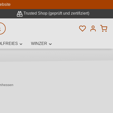
n
ebsite
Trusted Shop (geprüft und zertifiziert)
Du hast 0 Pro
rweiterte Suche
LFREIES
WINZER
innamen,
inhessen
von 5 von 5 Sternen