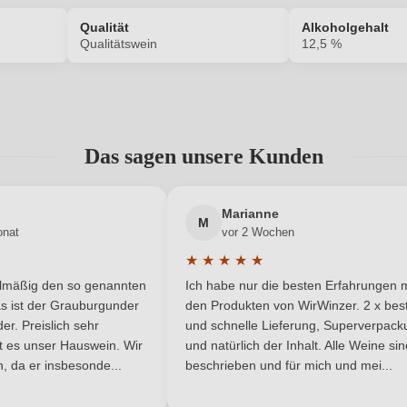
ANMELDEN
Qualität
Alkoholgehalt
Qualitätswein
12,5 %
1508014000
Alkoholgehalt in %
Das sagen unsere Kunden
Enthält Sulfite
Ausbau
EU
Bio
Marianne
M
onat
vor 2 Wochen
DE-ÖKO-022
Bio-Kontrollstelle Shop
★
★
★
★
★
he Bewertung von 5 von 5 Sternen
Durchschnittliche Bewertung von 
elmäßig den so genannten
Ich habe nur die besten Erfahrungen m
Merlot, Spätburgunder
Geschmack
5 Sternen
s ist der Grauburgunder
den Produkten von WirWinzer. 2 x best
r. Preislich sehr
und schnelle Lieferung, Superverpack
Hess
Hersteller adresse
Wei
ist es unser Hauswein. Wir
und natürlich der Inhalt. Alle Weine si
, da er insbesonde...
beschrieben und für mich und mei...
0,75 L
Jahrgang