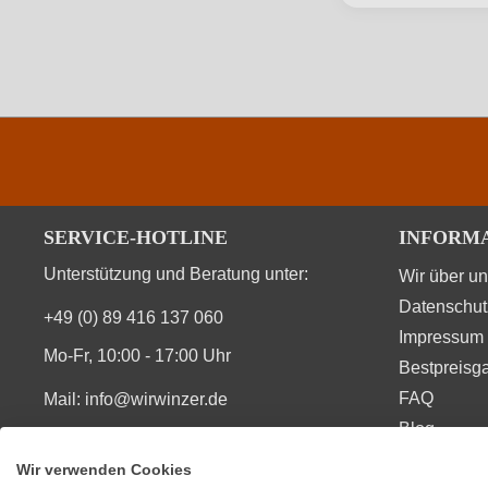
Land
Qualität
Region
Säuregehalt in g/L
Vegan
SERVICE-HOTLINE
INFORM
Unterstützung und Beratung unter:
Wir über u
Datenschut
+49 (0) 89 416 137 060
Durchschnittliche nährwertangaben
Impressum
Mo-Fr, 10:00 - 17:00 Uhr
Bestpreisga
Brennwert
FAQ
Mail:
info@wirwinzer.de
Blog
Kohlenhydrate
Vertrag Widerruf
Wir verwenden Cookies
Kohlenhydrate davon Zucker