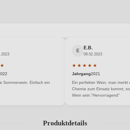
abgegeben werden. Bitte loggen Sie sich ein, oder erstellen Sie ein
E.B.
E
.2023
09.02.2023
Neuer Kunde?
Neuer Kunde?
★
★
★
★
★
★
ittliche Bewertung von 5 von 5 Sternen
Durchschnittliche Bewertun
2022
Jahrgang
2021
te Sommerwein. Einfach ein
Ein perfekter Wein, man merkt 
Chemie zum Einsatz kommt, so s
Wein sein."Hervorragend"
Produktdetails