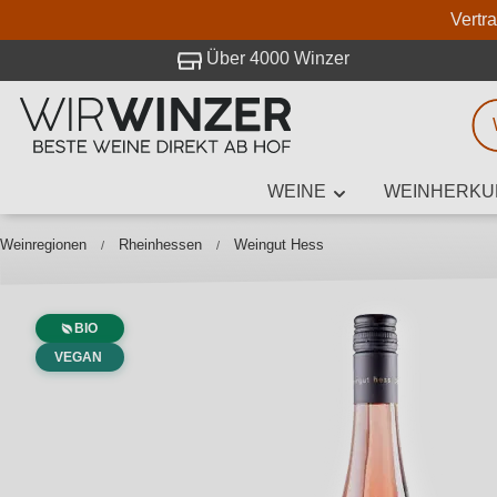
Vertr
 Besuch bei WirWinzer.
Über 4000 Winzer
WEINE
WEINHERKU
Weinsuche
Mindestens 3
Weinregionen
Rheinhessen
Weingut Hess
BIO
Beschre
VEGAN