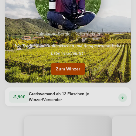
Palmisano Sergio · Kellermeister
"Wo Tradition mit kulinarischen und önogastronomischen
"Besten Weine des Salento"
Erbe verschmilzt"
Zum Winzer
Gratisversand ab 12 Flaschen je
-5,90€
Winzer/Versender