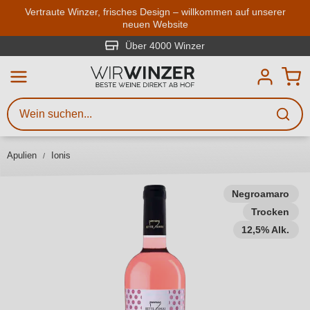
Zum Hauptinhalt springen
Vertraute Winzer, frisches Design – willkommen auf unserer
neuen Website
Weinsuche
Mindestens 3 Zeichen eingeben
Über 4000 Winzer
Beschreiben Sie, welchen Wein
Sie suchen – ob nach Geschmack,
Anlass, Weinnamen, Rebsorte,
Apulien
Ionis
Region, Winzer oder anderen
Kriterien.
Negroamaro
Trocken
12,5% Alk.