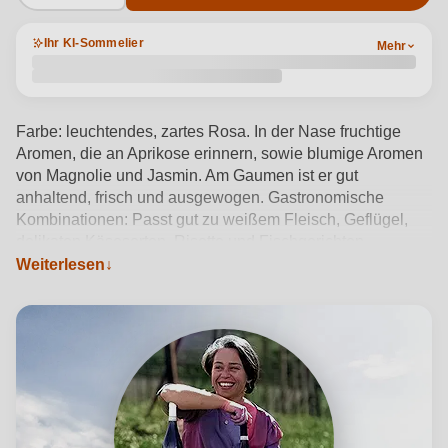
Ihr KI-Sommelier
Mehr
Farbe: leuchtendes, zartes Rosa. In der Nase fruchtige
Aromen, die an Aprikose erinnern, sowie blumige Aromen
von Magnolie und Jasmin. Am Gaumen ist er gut
anhaltend, frisch und ausgewogen. Gastronomische
Kombinationen: Passt gut zu weißem Fleisch, Geflügel,
delikaten Käsesorten, Risotto und Fischgerichten.
Alkoholgehalt: 12,5 % vol. Serviertemperatur: 10–12 °C
Weiterlesen
Produktdetails anzeigen →