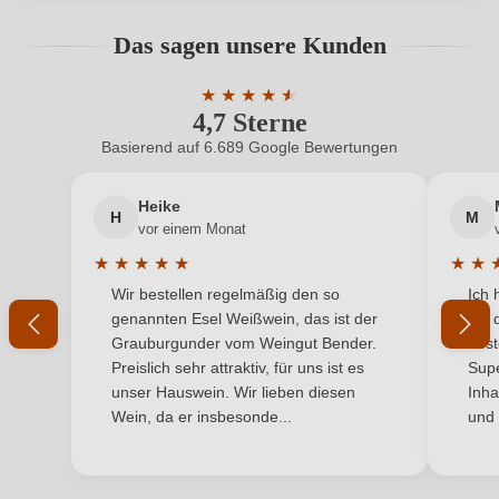
Geographische Angabe
Salento IGP
Bewertungen können nur von angemeldeten
Das sagen unsere Kunden
Benutzern abgegeben werden. Bitte loggen Sie sich
Geschmack
Trocken
ein, oder erstellen Sie einen neuen Account.
★
★
★
★
★
★
4,7 Sterne
Durchschnittliche Bewertung von 4.7 
Hersteller
Ionis
Basierend auf 6.689 Google Bewertungen
Neuer Kunde?
Neuer Kunde?
Hersteller
Ionis srl, Via Martiri della Libertà 13, 70010
adresse
Locorotondo, Italien
Heike
H
M
Ihre E-Mail-Adresse
vor einem Monat
Inhalt
0,75 L
★
★
★
★
★
★
★
Durchschnittliche Bewertung von 5 von 5 Sternen
Durchs
Wir bestellen regelmäßig den so
Ich 
Jahrgang
Ihr Passwort
2025
genannten Esel Weißwein, das ist der
mit 
Grauburgunder vom Weingut Bender.
best
Land
Italien
Ich habe mein Passwort vergessen
Preislich sehr attraktiv, für uns ist es
Supe
unser Hauswein. Wir lieben diesen
Inha
Passt zu
Antipasti, Meeresfrüchte, Weißes Fleisch
Wein, da er insbesonde...
und 
ANMELDEN
Qualität
IGP