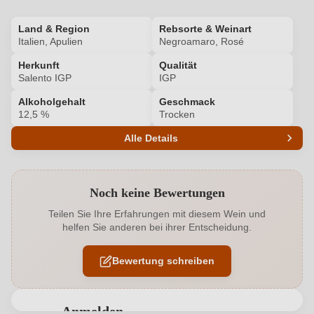
Land & Region
Rebsorte & Weinart
Italien, Apulien
Negroamaro, Rosé
Herkunft
Qualität
Salento IGP
IGP
Alkoholgehalt
Geschmack
12,5 %
Trocken
Alle Details
Produktnummer
7452005000
Noch keine Bewertungen
Alkoholgehalt in %
12,5 %
Teilen Sie Ihre Erfahrungen mit diesem Wein und
helfen Sie anderen bei ihrer Entscheidung.
Allergene
Enthält Sulfite
Bewertung schreiben
Ausbau
Edelstahltank
Flaschenverschluss
Andere
Anmelden