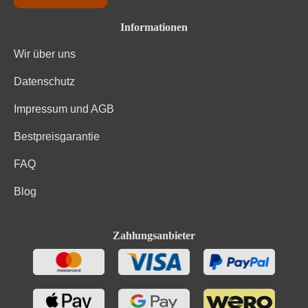
224, Kaliumsorbat, E 202), Stabilisatoren
Zutaten
(Gummiarabicum, E 414, Hefe-Mannoproteine,
Informationen
Kaliumpolyaspartat, E 456). Enthält geringfügige Mengen
von Fett, gesättigten Fettsäuren, Eiweiß und Salz
Wir über uns
Datenschutz
Impressum und AGB
Bestpreisgarantie
FAQ
Blog
Zahlungsanbieter