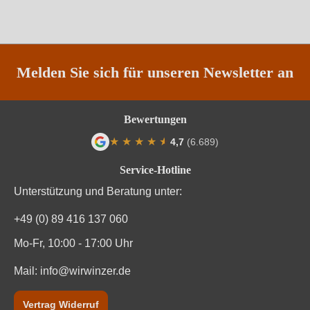
Rebsorte
Negroamaro
Region
Apulien
Traubenfarbe
Rot
Melden Sie sich für unseren Newsletter an
Weinart
Rosé
Bewertungen
Nährwertangaben
★
★
★
★
★
★
4,7
(6.689)
Durchschnittliche Bewertung von 4.7 von
Service-Hotline
Durchschnittliche nährwertangaben
pro 100 ml
Unterstützung und Beratung unter:
Brennwert
314 kJ / 75 kcal
+49 (0) 89 416 137 060
Kohlenhydrate
1.5 g
Mo-Fr, 10:00 - 17:00 Uhr
Mail:
Kohlenhydrate davon Zucker
info@wirwinzer.de
0.6 g
Trauben, Konservierungsstoffe (Kaliummetabisulfit, E
Vertrag Widerruf