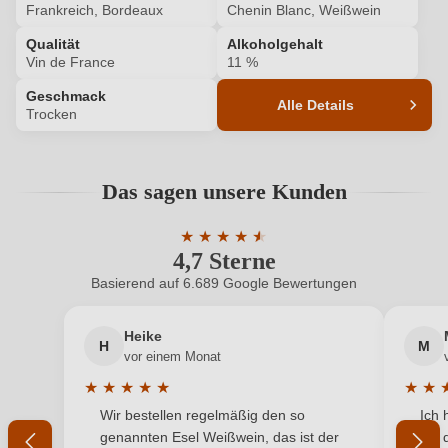
Frankreich, Bordeaux
Chenin Blanc, Weißwein
Qualität
Alkoholgehalt
ANMELDEN
Vin de France
11 %
Geschmack
Alle Details
Trocken
Produktnummer
6938009000
Das sagen unsere Kunden
Alkoholgehalt in %
11 %
★
★
★
★
★
★
Allergene
Enthält Sulfite
4,7 Sterne
Durchschnittliche Bewertung von 4.7 
Basierend auf 6.689 Google Bewertungen
Ausbau
Barrique
Heike
Bio
EU
H
M
vor einem Monat
Bio
Ja
★
★
★
★
★
★
★
Durchschnittliche Bewertung von 5 von 5 Sternen
Durchs
Wir bestellen regelmäßig den so
Ich 
Bio-Kontrollstelle
FR-BIO-01
genannten Esel Weißwein, das ist der
mit 