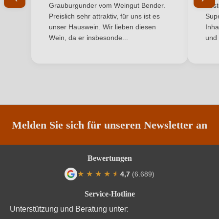
Grauburgunder vom Weingut Bender.
best
Bio-Kontrollstelle Shop
DE-ÖKO-060
Preislich sehr attraktiv, für uns ist es
Supe
unser Hauswein. Wir lieben diesen
Inha
Geschmack
Trocken
Wein, da er insbesonde...
und 
Haltbar bis
10 ans
Hersteller
La Micro Winerie
Hersteller
SARL la Micro Winerie, Quai des Queyries 87,
adresse
33100 Bordeaux, Frankreich
Melden Sie sich für unseren Newsletter an
Inhalt
0,75 L
Bewertungen
Jahrgang
2024
★
★
★
★
★
★
4,7
(6.689)
Land
Frankreich
Durchschnittliche Bewertung von 4.7 von
Service-Hotline
Ort
Loire - sols de schistes
Unterstützung und Beratung unter: