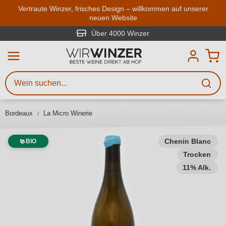
Zum Hauptinhalt springen
Vertraute Winzer, frisches Design – willkommen auf unserer
neuen Website
Weinsuche
Mindestens 3 Zeichen eingeben
Über 4000 Winzer
Beschreiben Sie, welchen Wein
Sie suchen – ob nach Geschmack,
Anlass, Weinnamen, Rebsorte,
Bordeaux
La Micro Winerie
Region, Winzer oder anderen
Kriterien.
Chenin Blanc
BIO
Trocken
11% Alk.