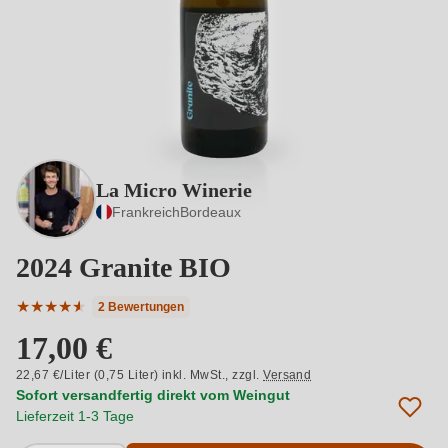
La Micro Winerie
Frankreich
Bordeaux
2024 Granite BIO
★
★
★
★
★
★
2 Bewertungen
Durchschnittliche Bewertung von 4.5 von 5 Sternen
17,00 €
22,67 €/Liter (0,75 Liter) inkl. MwSt.,
zzgl.
Versand
Sofort versandfertig direkt vom Weingut
Lieferzeit 1-3 Tage