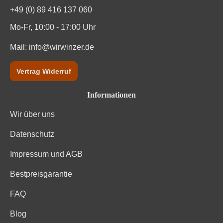
Passt zu
Fisch, Käse, Spargel
+49 (0) 89 416 137 060
Mo-Fr, 10:00 - 17:00 Uhr
Qualität
Vin de France
Mail:
info@wirwinzer.de
Rebsorte
Chenin Blanc
Vertrag Widerruf
Region
Bordeaux
Informationen
Traubenfarbe
Weiß
Wir über uns
Weinart
Weißwein
Datenschutz
Nährwertangaben
Impressum und AGB
Bestpreisgarantie
Durchschnittliche nährwertangaben
pro 100 ml
FAQ
Brennwert
293 kJ / 70 kcal
Blog
Kohlenhydrate
0.9 g