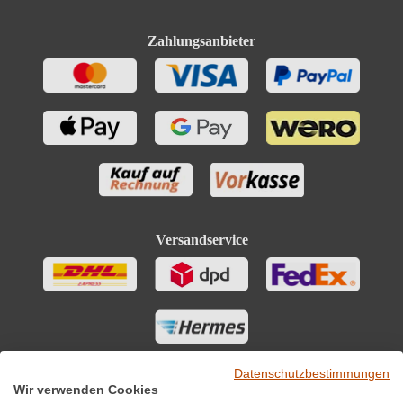
Kohlenhydrate davon Zucker
0.2 g
Zahlungsanbieter
Bio-Trauben, Konservierungsstoffe (Sulfite). Enthält
Zutaten
geringfügige Mengen von Fett, gesättigten Fettsäuren,
Eiweiß und Salz
Versandservice
Datenschutzbestimmungen
Wir verwenden Cookies