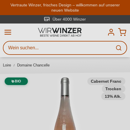
Zum Hauptinhalt springen
Vertraute Winzer, frisches Design – willkommen auf unserer
neuen Website
Weinsuche
Mindestens 3 Zeichen eingeben
Über 4000 Winzer
Beschreiben Sie, welchen Wein
Sie suchen – ob nach Geschmack,
Anlass, Weinnamen, Rebsorte,
Loire
Domaine Chancelle
Region, Winzer oder anderen
Kriterien.
Cabernet Franc
BIO
Trocken
13% Alk.