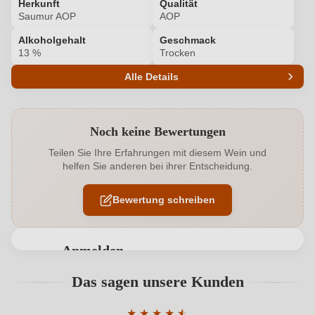
Herkunft
Qualität
Saumur AOP
AOP
Alkoholgehalt
Geschmack
13 %
Trocken
Alle Details
Produktnummer
7557007000
Noch keine Bewertungen
Alkoholgehalt in %
13 %
Teilen Sie Ihre Erfahrungen mit diesem Wein und
helfen Sie anderen bei ihrer Entscheidung.
Allergene
Enthält Sulfite
Bewertung schreiben
Bio
EU
Bio
Ja
Anmelden
Bio-Kontrollstelle
FR-BIO-01.250-0032725.2023.006
Bewertungen können nur von angemeldeten
Das sagen unsere Kunden
Benutzern abgegeben werden. Bitte loggen Sie sich
Bio-Kontrollstelle Shop
DE-ÖKO-060
ein, oder erstellen Sie einen neuen Account.
★
★
★
★
★
★