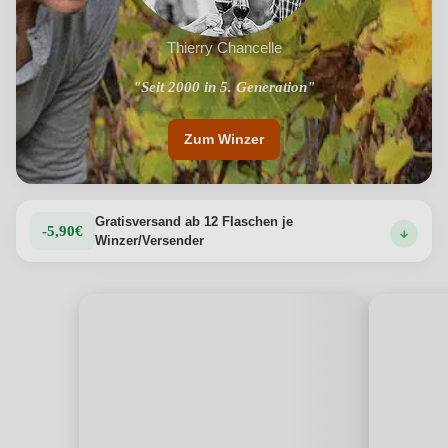
Thierry Chancelle
"14 Hektar Reben an der Loire"
"Seit 2000 in 5. Generation"
Zum Winzer
Gratisversand ab 12 Flaschen je
-5,90€
Winzer/Versender