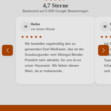
4,7 Sterne
Durchschnittliche Bewertung von 4.7 
Flaschenverschluss
Naturkorken
Basierend auf 6.689 Google Bewertungen
Neuer Kunde?
Neuer Kunde?
Geographische Angabe
Saumur AOP
Heike
H
M
Ihre E-Mail-Adresse
Geschmack
Trocken
vor einem Monat
★
★
★
★
★
★
★
Hersteller
Chancelle
Durchschnittliche Bewertung von 5 von 5 Sternen
Durchs
Wir bestellen regelmäßig den so
Ich 
Ihr Passwort
genannten Esel Weißwein, das ist der
mit 
Hersteller
EARL Bourdin, rue des Martyrs 27, 49730
Grauburgunder vom Weingut Bender.
best
adresse
Turquant, Frankreich
Ich habe mein Passwort vergessen
Preislich sehr attraktiv, für uns ist es
Supe
unser Hauswein. Wir lieben diesen
Inha
Inhalt
0,75 L
Wein, da er insbesonde...
und 
ANMELDEN
Jahrgang
2022
Land
Frankreich
Passt zu
Dessert, Fisch