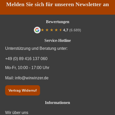
Qualität
AOP
Melden Sie sich für unseren Newsletter an
Rebsorte
Cabernet Franc
Bewertungen
Region
Loire
★
★
★
★
★
★
4,7
(6.689)
Durchschnittliche Bewertung von 4.7 von
Traubenfarbe
Rot
Service-Hotline
Unterstützung und Beratung unter:
Weinart
Rosé
+49 (0) 89 416 137 060
Mo-Fr, 10:00 - 17:00 Uhr
Mail:
info@wirwinzer.de
Vertrag Widerruf
Informationen
Wir über uns