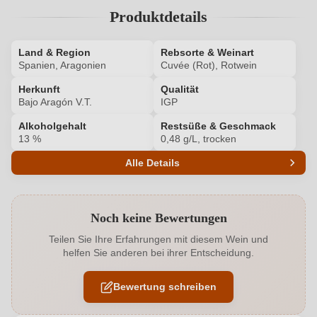
Produktdetails
Land & Region
Rebsorte & Weinart
Spanien, Aragonien
Cuvée (Rot), Rotwein
Herkunft
Qualität
Bajo Aragón V.T.
IGP
Alkoholgehalt
Restsüße & Geschmack
13 %
0,48 g/L, trocken
Alle Details
Produktnummer
6642003000
Noch keine Bewertungen
Alkoholgehalt in %
13 %
Teilen Sie Ihre Erfahrungen mit diesem Wein und
helfen Sie anderen bei ihrer Entscheidung.
Allergene
Enthält Sulfite
Bewertung schreiben
Ausbau
Edelstahltank