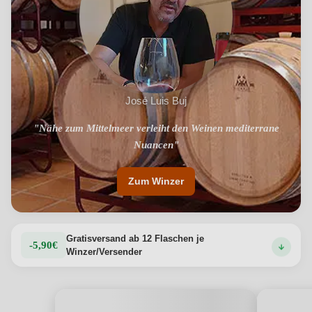
Tannin und Körper und deutlichem, gut integriertem
Alkohol. Der Abgang ist schnell und ausgewogen dank
eines subtilen bitteren Nachgeschmacks, der ihm Länge
verleiht. Der Geschmack ist intensiv mit Noten von roten
Früchten und pflanzlichen Anklängen, mit Anklängen an
Rosmarin und Thymian.
Produktdetails anzeigen →
José Luis Buj
"Nähe zum Mittelmeer verleiht den Weinen mediterrane
"Von weinbegeisterten Freunden gegründet"
Nuancen"
Zum Winzer
Gratisversand ab 12 Flaschen je
-5,90€
Winzer/Versender