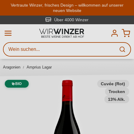
Zum Hauptinhalt springen
Vertraute Winzer, frisches Design – willkommen auf unserer
neuen Website
Weinsuche
Mindestens 3 Zeichen eingeben
Über 4000 Winzer
Beschreiben Sie, welchen Wein
Sie suchen – ob nach Geschmack,
Anlass, Weinnamen, Rebsorte,
Aragonien
Amprius Lagar
Region, Winzer oder anderen
Kriterien.
Cuvée (Rot)
BIO
Trocken
13% Alk.