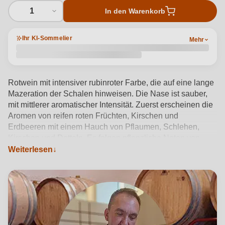
1
In den Warenkorb
Ihr KI-Sommelier
Mehr
Rotwein mit intensiver rubinroter Farbe, die auf eine lange
Mazeration der Schalen hinweisen. Die Nase ist sauber,
mit mittlerer aromatischer Intensität. Zuerst erscheinen die
Aromen von reifen roten Früchten, Kirschen und
Erdbeeren mit einem Hauch von Pflaumen, Schlehen,
Kirschen und Datteln. Es folgen pflanzliche Noten von
getrockneten Blättern, rotem Pfeffer und Weinreben, die in
Weiterlesen
Milchtöne von Erdbeerjoghurt übergehen, die typisch für
die malolaktische Gärung in Kontakt mit dem feinen
Hefesatz sind. Wenn der Wein mit Sauerstoff angereichert
wird, treten Kakao-, Toffee- und Rohrzuckernoten sowie
subtile Anklänge von Pfeffer und Zimt auf. Im Mund ist er
trocken und frisch, mit ausgeprägter Säure, mittlerem