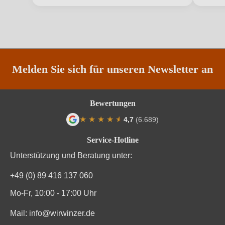
Jahrgang
2021
Land
Spanien
Qualität
IGP
Melden Sie sich für unseren Newsletter an
Rebsorte
Cuvée (Rot)
Bewertungen
Region
Aragonien
★
★
★
★
★
★
4,7
(6.689)
Durchschnittliche Bewertung von 4.7 von
Restzucker in g/L
0,48 g/L
Service-Hotline
Unterstützung und Beratung unter:
Säuregehalt in g/L
5,93 g/L
+49 (0) 89 416 137 060
Traubenfarbe
Rot
Mo-Fr, 10:00 - 17:00 Uhr
Weinart
Rotwein
Mail:
info@wirwinzer.de