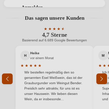
Bio
EU
Anmelden
Bio
Ja
Bewertungen können nur von angemeldeten
Das sagen unsere Kunden
Benutzern abgegeben werden. Bitte loggen Sie sich
Bio-Kontrollstelle
ES-ECO-006-AR
ein, oder erstellen Sie einen neuen Account.
★
★
★
★
★
★
4,7 Sterne
Durchschnittliche Bewertung von 4.7 
Bio-Kontrollstelle Shop
DE-ÖKO-060
Basierend auf 6.689 Google Bewertungen
Neuer Kunde?
Neuer Kunde?
Cuvée-Rebsorten
Garnacha Tinta, Syrah
Heike
H
M
Ihre E-Mail-Adresse
Geographische Angabe
Bajo Aragón V.T.
vor einem Monat
★
★
★
★
★
★
★
Geschmack
Trocken
Durchschnittliche Bewertung von 5 von 5 Sternen
Durchs
Wir bestellen regelmäßig den so
Ich 
Ihr Passwort
genannten Esel Weißwein, das ist der
mit 
Hersteller
Amprius Lagar
Grauburgunder vom Weingut Bender.
best
Ich habe mein Passwort vergessen
Preislich sehr attraktiv, für uns ist es
Supe
Hersteller
Amprius Lagar S.L., C. Los Enebros 74, 2ª planta,
unser Hauswein. Wir lieben diesen
Inha
adresse
44001 Teruel, Spanien
Wein, da er insbesonde...
und 
ANMELDEN
Inhalt
0,75 L