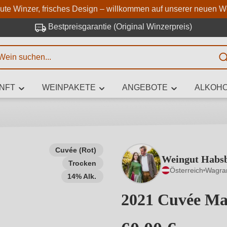
Zum Hauptinhalt springen
Zur Suche springen
Zur Hauptnavigation springe
aute Winzer, frisches Design – willkommen auf unserer neuen W
Bestpreisgarantie (Original Winzerpreis)
E
NFT
WEINPAKETE
ANGEBOTE
ALKOHO
 Zeichen eingeben
Cuvée (Rot)
Weingut Habs
Trocken
iben Sie, welchen Wein Sie suchen – ob nach Geschmack, Anlass, We
Österreich
Wagra
Rebsorte, Region, Winzer oder anderen Kriterien.
14% Alk.
2021 Cuvée Ma