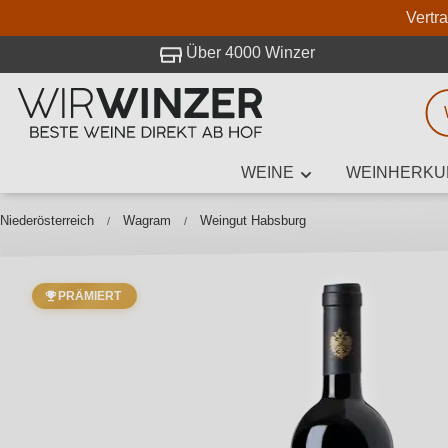
Vertr
 Besuch bei WirWinzer.
Über 4000 Winzer
WEINE
WEINHERKU
Weinsuche
Mindestens 3
Niederösterreich
Wagram
Weingut Habsburg
PRÄMIERT
Beschre