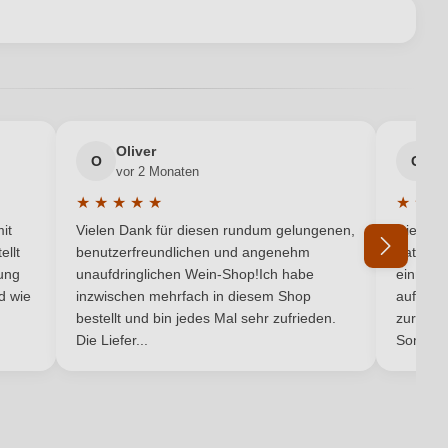
Trocken
en neuen Account.
ngut Habsburg, Lazarettgasse 37/TOP 14, 1090 Wien, Österreich
2021
Oliver
g
Dessert, Rotes Fleisch, Wild
O
G
vor 2 Monaten
v
★
★
★
★
★
★
★
★
Cuvée (Rot)
5 von 5 Sternen
Durchschnittliche Bewertung von 5 von 5 Sternen
Durchsc
it
Vielen Dank für diesen rundum gelungenen,
Die Lief
2,1 g/L
ellt
benutzerfreundlichen und angenehm
hat ein
ung
unaufdringlichen Wein-Shop!Ich habe
einmal b
nd wie
inzwischen mehrfach in diesem Shop
auf dem
Rot
Ich habe mein Passwort vergessen
bestellt und bin jedes Mal sehr zufrieden.
zurück 
Die Liefer...
Son...