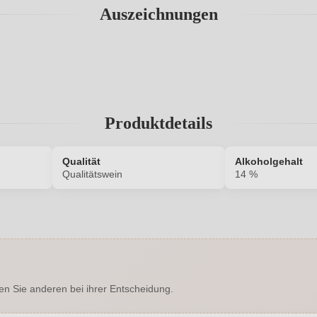
Auszeichnungen
Produktdetails
Qualität
Alkoholgehalt
Qualitätswein
14 %
7503008000
Alkoholgehalt in %
Enthält Sulfite
Ausbau
en Sie anderen bei ihrer Entscheidung.
Falstaff
Cuvée-Rebsorten