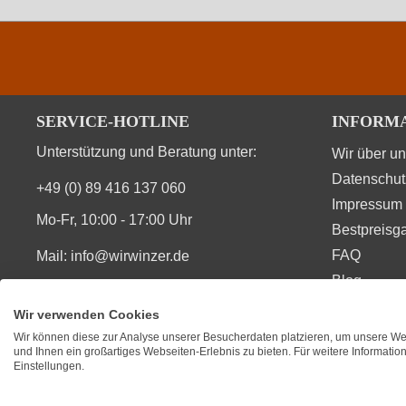
SERVICE-HOTLINE
INFORM
Unterstützung und Beratung unter:
Wir über u
Datenschut
+49 (0) 89 416 137 060
Impressum
Mo-Fr, 10:00 - 17:00 Uhr
Bestpreisga
FAQ
Mail:
info@wirwinzer.de
Blog
Vertrag Widerruf
Wir verwenden Cookies
Wir können diese zur Analyse unserer Besucherdaten platzieren, um unsere Web
SIE FINDEN UNS AUCH AUF
BEWERT
und Ihnen ein großartiges Webseiten-Erlebnis zu bieten. Für weitere Informati
Einstellungen.
★
★
★
Durchsc