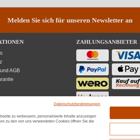
Melden Sie sich für unseren Newsletter an
ATIONEN
ZAHLUNGSANBIETER
ns
z
 und AGB
rantie
Datenschutzbestimmungen
seite zu verbessern, personalisierte Inhalte anzuzeigen
UNGEN
onen zu den von uns verwendeten Cookies öffnen Sie die
★
★
★
4,7
(6.689)
hnittliche Bewertung von 4.7 von 5 Sternen