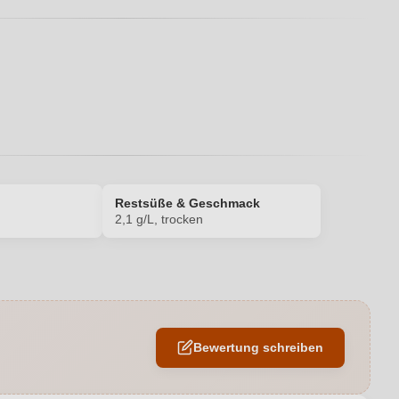
Restsüße & Geschmack
2,1 g/L, trocken
14 %
Barrique
Bewertung schreiben
Syrah, Merlot