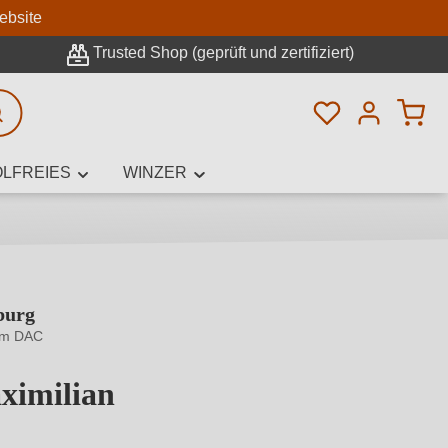
n
ebsite
Trusted Shop (geprüft und zertifiziert)
Du hast 0 Pro
rweiterte Suche
LFREIES
WINZER
burg
innamen,
m DAC
ximilian