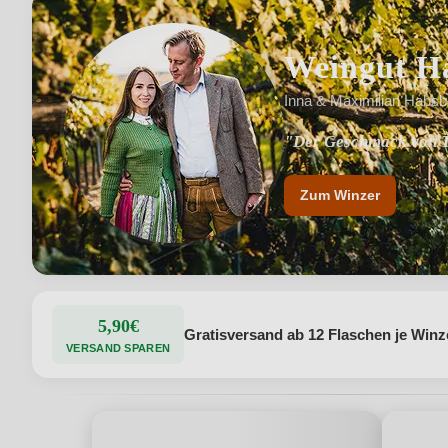
Weingut H
Inna & Maximilian Habsb
"Der Geschmack von T
"Handverlesen und au
Zum Winzer
5,90€
Gratisversand ab 12 Flaschen je Winz
VERSAND SPAREN