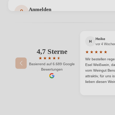
Flaschenverschluss
Anmelden
Bewertungen können nur von angemeldeten Benutzern 
Hersteller
Inhalt
Heike
Land
H
vor 4 Woche
4,7 Sterne
Ihre E-Mail-Adresse
★
★
★
★
★
Qualität
Durchschnittlic
★
★
★
★
★
★
Wir bestellen reg
Basierend auf 6.689 Google
Durchschnittliche Bewertung von 4.7 von 
Region
Esel Weißwein, da
Ihr Passwort
Bewertungen
vom Weingut Bende
attraktiv, für uns 
Säuregehalt in g/L
lieben diesen Wein
Weinart