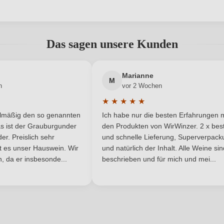
Naturkorken
Geschmack
abgegeben werden. Bitte loggen Sie sich ein, oder erstellen Sie ein
Habsburg
Hersteller adresse
Wei
Das sagen unsere Kunden
0,75 L
Jahrgang
Neuer Kunde?
Neuer Kunde?
Marianne
Österreich
Passt zu
M
n
vor 2 Wochen
★
★
★
★
★
Qualitätswein
Rebsorte
he Bewertung von 5 von 5 Sternen
Durchschnittliche Bewertung von 
elmäßig den so genannten
Ich habe nur die besten Erfahrungen m
5 Sternen
Wagram DAC
Restzucker in g/L
s ist der Grauburgunder
den Produkten von WirWinzer. 2 x best
r. Preislich sehr
und schnelle Lieferung, Superverpack
ist es unser Hauswein. Wir
und natürlich der Inhalt. Alle Weine si
4,3 g/L
Traubenfarbe
, da er insbesonde...
beschrieben und für mich und mei...
Rotwein
ANMELDEN