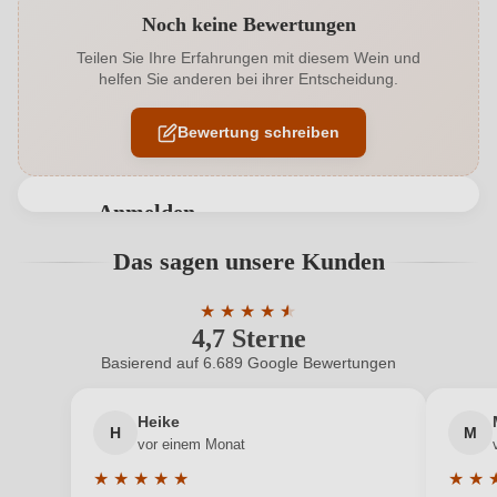
Noch keine Bewertungen
Alkoholgehalt in %
14 %
Teilen Sie Ihre Erfahrungen mit diesem Wein und
helfen Sie anderen bei ihrer Entscheidung.
Ausbau
Barrique
Bewertung schreiben
Auszeichnungen
Luca Maroni
Cuvée-Rebsorten
Corvinone, Corvina, Rondinella
Anmelden
Flaschenverschluss
Naturkorken
Bewertungen können nur von angemeldeten
Das sagen unsere Kunden
Benutzern abgegeben werden. Bitte loggen Sie sich
Geographische Angabe
Valpolicella Ripasso Classico DOC
ein, oder erstellen Sie einen neuen Account.
★
★
★
★
★
★
4,7 Sterne
Durchschnittliche Bewertung von 4.7 
Geschmack
Trocken
Basierend auf 6.689 Google Bewertungen
Neuer Kunde?
Neuer Kunde?
Hersteller
Borghetti
Heike
H
M
Ihre E-Mail-Adresse
Hersteller
Borghetti Giampiero, Via castello 21, 37029 San
vor einem Monat
adresse
pietro in Cariano, Italien
★
★
★
★
★
★
★