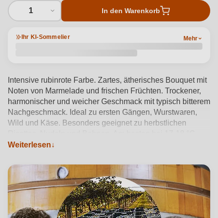
1
In den Warenkorb
Ihr KI-Sommelier
Mehr
Intensive rubinrote Farbe. Zartes, ätherisches Bouquet mit
Noten von Marmelade und frischen Früchten. Trockener,
harmonischer und weicher Geschmack mit typisch bitterem
Nachgeschmack. Ideal zu ersten Gängen, Wurstwaren,
Wild und Käse. Besonders geeignet zu herbstlichen
Risottos, Nudeln und Bohnen. Am besten bei 17-18 °C
Weiterlesen
servieren.
Produktdetails anzeigen →