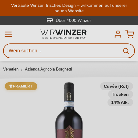
Zum Hauptinhalt springen
Vertraute Winzer, frisches Design – willkommen auf unserer
neuen Website
Weinsuche
Mindestens 3 Zeichen eingeben
Über 4000 Winzer
Beschreiben Sie, welchen Wein
Sie suchen – ob nach Geschmack,
Anlass, Weinnamen, Rebsorte,
Venetien
Azienda Agricola Borghetti
Region, Winzer oder anderen
Kriterien.
Cuvée (Rot)
PRÄMIERT
Trocken
14% Alk.