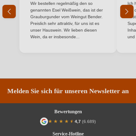
Durchschnittliche Bewertung von 5 von 5 Sternen
Durchs
Wir bestellen regelmäßig den so
Ich 
Inhalt
Ihr Passwort
0,75 L
genannten Esel Weißwein, das ist der
mit 
Grauburgunder vom Weingut Bender.
best
Jahrgang
2020
Ich habe mein Passwort vergessen
Preislich sehr attraktiv, für uns ist es
Supe
unser Hauswein. Wir lieben diesen
Inha
Land
Italien
Wein, da er insbesonde...
und 
ANMELDEN
Passt zu
Rotes Fleisch, Weißes Fleisch, Wild
Qualität
DOC
Rebsorte
Cuvée (Rot)
Region
Venetien
Melden Sie sich für unseren Newsletter an
Traubenfarbe
Rot
Bewertungen
Weinart
Rotwein
★
★
★
★
★
★
4,7
(6.689)
Durchschnittliche Bewertung von 4.7 von
Service-Hotline