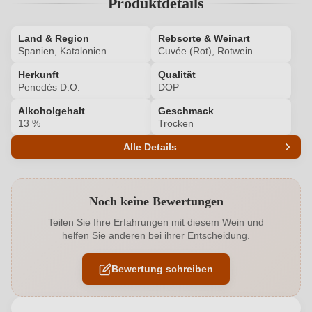
Produktdetails
Land & Region
Rebsorte & Weinart
Spanien, Katalonien
Cuvée (Rot), Rotwein
Herkunft
Qualität
Penedès D.O.
DOP
Alkoholgehalt
Geschmack
13 %
Trocken
Alle Details
Produktnummer
8871002000
Noch keine Bewertungen
Alkoholgehalt in %
13 %
Teilen Sie Ihre Erfahrungen mit diesem Wein und
helfen Sie anderen bei ihrer Entscheidung.
Allergene
Enthält Sulfite
Bewertung schreiben
Ausbau
Barrique
Cuvée-Rebsorten
Tempranillo, Cabernet Franc