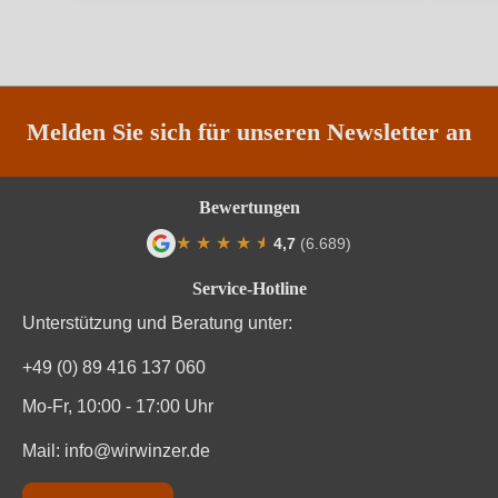
Qualität
DOP
Rebsorte
Cuvée (Rot)
Region
Katalonien
Melden Sie sich für unseren Newsletter an
Traubenfarbe
Rot
Bewertungen
Weinart
Rotwein
★
★
★
★
★
★
4,7
(6.689)
Durchschnittliche Bewertung von 4.7 von
Service-Hotline
Unterstützung und Beratung unter:
+49 (0) 89 416 137 060
Mo-Fr, 10:00 - 17:00 Uhr
Mail:
info@wirwinzer.de