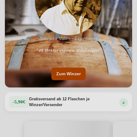
Salvador Vallés · Eigentümer
"Hochwertige Weine und Cavas mit dem Charakter des
"48 Hektar eigenen Weinbergen"
katalanischen Terroirs"
Zum Winzer
Gratisversand ab 12 Flaschen je
-5,90€
Winzer/Versender