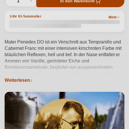
1
In den Warenkorb
Ihr KI-Sommelier
Mehr
Mater Penedes DO ist ein Verschnitt aus Tempranillo und
Cabernet Franc mit einer intensiven kirschroten Farbe mit
bläulichen Reflexen, hell und tief. In der Nase entfaltet er
Aromen von Vanille, gerösteter Eiche und
Brombeermarmelade, begleitet von ausgezeichneten
Fruchtnoten. Am Gaumen ist er kräftig und sehr weich, mit
Weiterlesen
gut integrierter Eiche.
Produktdetails anzeigen →