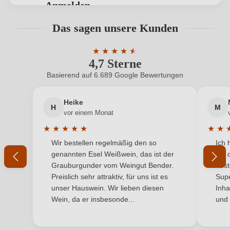
Anmelden
Flaschenverschluss
Naturkorken
Bewertungen können nur von angemeldeten
Das sagen unsere Kunden
Benutzern abgegeben werden. Bitte loggen Sie sich
Geographische Angabe
Penedès D.O.
ein, oder erstellen Sie einen neuen Account.
★
★
★
★
★
★
4,7 Sterne
Durchschnittliche Bewertung von 4.7 
Geschmack
Trocken
Basierend auf 6.689 Google Bewertungen
Neuer Kunde?
Neuer Kunde?
Hersteller
Emendis
Heike
H
M
Ihre E-Mail-Adresse
Hersteller
Masia Puigmolto S.L. (Emendis), Barri de Sant Marçal
vor einem Monat
adresse
67, 08732 Castellet i la Gornal, Spanien
★
★
★
★
★
★
★
Durchschnittliche Bewertung von 5 von 5 Sternen
Durchs
Wir bestellen regelmäßig den so
Ich 
Inhalt
Ihr Passwort
0,75 L
genannten Esel Weißwein, das ist der
mit 
Grauburgunder vom Weingut Bender.
best
Jahrgang
2020
Ich habe mein Passwort vergessen
Preislich sehr attraktiv, für uns ist es
Supe
unser Hauswein. Wir lieben diesen
Inha
Land
Spanien
Wein, da er insbesonde...
und 
ANMELDEN
Passt zu
Käse, Rotes Fleisch, Wild