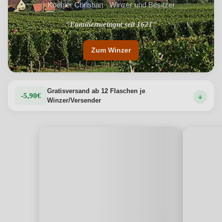
Koehler Christian · Winzer und Besitzer
"7 Hektar Rebfläche im Elsass"
"Familienweingut seit 1621"
Zum Winzer
Gratisversand ab 12 Flaschen je
-5,90€
Winzer/Versender