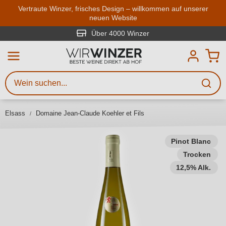
Zum Hauptinhalt springen
Vertraute Winzer, frisches Design – willkommen auf unserer
neuen Website
Weinsuche
Mindestens 3 Zeichen eingeben
Über 4000 Winzer
Beschreiben Sie, welchen Wein
Sie suchen – ob nach Geschmack,
Anlass, Weinnamen, Rebsorte,
Elsass
Domaine Jean-Claude Koehler et Fils
Region, Winzer oder anderen
Kriterien.
Pinot Blanc
Trocken
12,5% Alk.