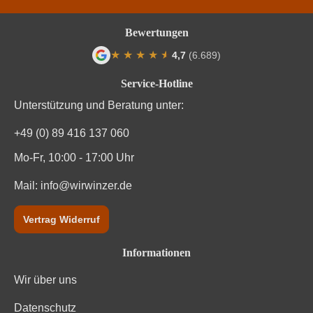
Bewertungen
★
★
★
★
★
★
4,7
(6.689)
Durchschnittliche Bewertung von 4.7 von
Service-Hotline
Unterstützung und Beratung unter:
+49 (0) 89 416 137 060
Mo-Fr, 10:00 - 17:00 Uhr
Mail:
info@wirwinzer.de
Vertrag Widerruf
Informationen
Wir über uns
Datenschutz