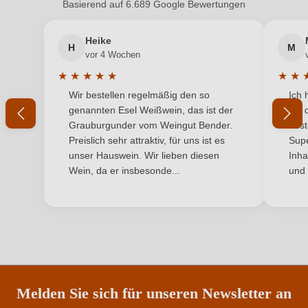
Inhalt
0,75 L
Basierend auf 6.689 Google Bewertungen
Neuer Kunde?
Neuer Kunde?
Jahrgang
2022
Heike
H
M
Ihre E-Mail-Adresse
vor 4 Wochen
Land
Frankreich
★
★
★
★
★
★
★
Durchschnittliche Bewertung von 5 von 5 Sternen
Durchs
Wir bestellen regelmäßig den so
Ich 
Passt zu
Ihr Passwort
Antipasti, Fisch, Meeresfrüchte
genannten Esel Weißwein, das ist der
mit 
Grauburgunder vom Weingut Bender.
best
Qualität
AOP
Ich habe mein Passwort vergessen
Preislich sehr attraktiv, für uns ist es
Supe
unser Hauswein. Wir lieben diesen
Inha
Rebsorte
Pinot Blanc
Wein, da er insbesonde...
und 
ANMELDEN
Region
Elsass
Traubenfarbe
Weiß
Weinart
Weißwein
Melden Sie sich für unseren Newsletter an