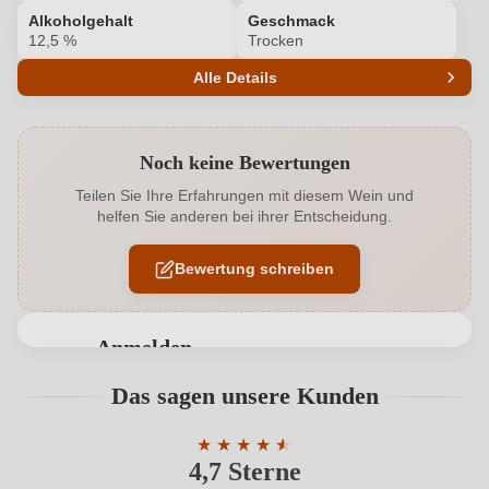
Alkoholgehalt
Geschmack
12,5 %
Trocken
Alle Details
Produktnummer
7451004000
Noch keine Bewertungen
Alkoholgehalt in %
12,5 %
Teilen Sie Ihre Erfahrungen mit diesem Wein und
helfen Sie anderen bei ihrer Entscheidung.
Allergene
Enthält Sulfite
Bewertung schreiben
Geographische Angabe
Alsace AOP
Geschmack
Trocken
Anmelden
Hersteller
Jean-Claude Koehler et Fils
Bewertungen können nur von angemeldeten
Das sagen unsere Kunden
Benutzern abgegeben werden. Bitte loggen Sie sich
Hersteller
EARL Jean-Claude Koehler et Fils, rue de Soultzmatt
ein, oder erstellen Sie einen neuen Account.
adresse
★
★
★
7, 68250 Westhalten, Frankreich
★
★
★
4,7 Sterne
Durchschnittliche Bewertung von 4.7 