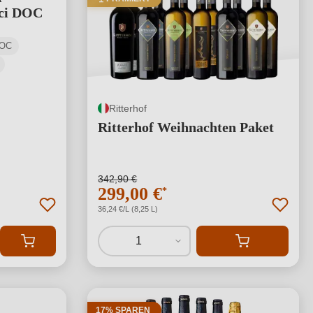
ici DOC
DOC
Ritterhof
Ritterhof Weihnachten Paket
342,90 €
299,00 €
*
36,24 €/L (8,25 L)
1
17% SPAREN