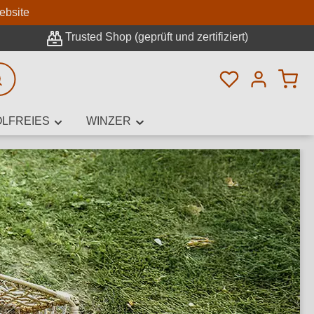
n
ebsite
Trusted Shop (geprüft und zertifiziert)
Du hast 0 Pro
rweiterte Suche
LFREIES
WINZER
innamen,