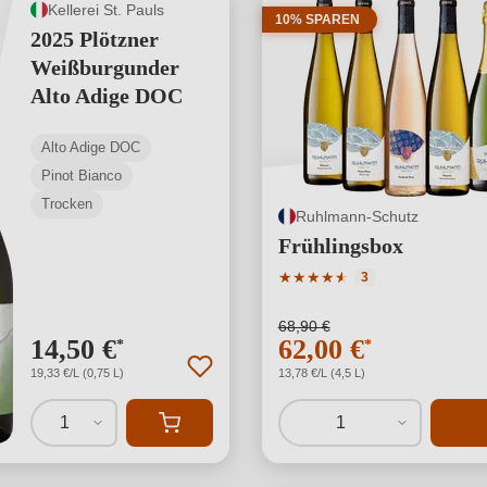
Kellerei St. Pauls
10% SPAREN
2025 Plötzner
Weißburgunder
Alto Adige DOC
Alto Adige DOC
Pinot Bianco
Trocken
Ruhlmann-Schutz
Frühlingsbox
Durchschnittliche Bewertu
★
★
★
★
★
★
3
68,90 €
14,50 €
62,00 €
*
*
19,33 €/L (0,75 L)
13,78 €/L (4,5 L)
1
1