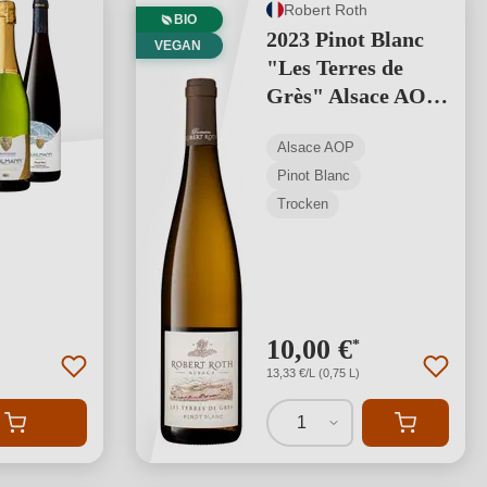
Robert Roth
BIO
2023 Pinot Blanc
VEGAN
"Les Terres de
Grès" Alsace AOP
BIO
Alsace AOP
Pinot Blanc
Trocken
ng von 4.67 von 5 Sternen
10,00 €
*
13,33 €/L (0,75 L)
1