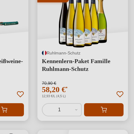
Ruhlmann-Schutz
eißweine-
Kennenlern-Paket Famille
Ruhlmann-Schutz
70,90 €
58,20 €
*
12,93 €/L (4,5 L)
1