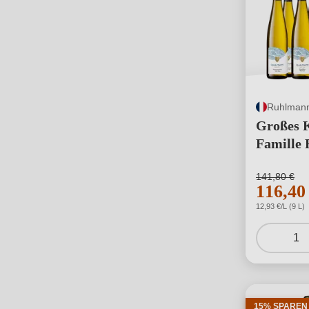
Ruhlmann
Großes 
Famille
141,80 €
116,40
12,93 €/L (9 L)
1
15% SPAREN