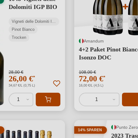
Dolomiti IGP BIO
Vigneti delle Dolomiti IGP
Pinot Bianco
Trocken
Amandum
4+2 Paket Pinot Bianc
Isonzo DOC
28,00 €
108,00 €
26,00 €
72,00 €
*
*
34,67 €/L (0,75 L)
16,00 €/L (4,5 L)
1
1
Punto Zero
14% SPAREN
2023 Tras