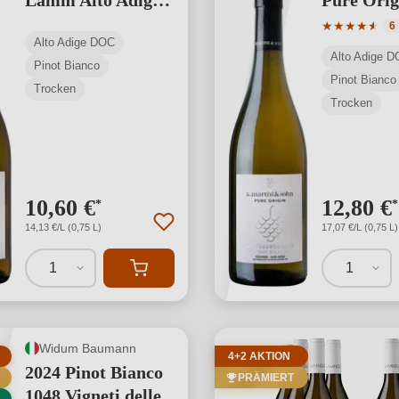
Lamm Alto Adige
Pure Orig
DOC
Adige D
Durchschnit
★
★
★
★
★
★
6
Alto Adige DOC
Alto Adige 
Pinot Bianco
Pinot Bianco
Trocken
Trocken
10,60 €
12,80 €
*
*
14,13 €/L (0,75 L)
17,07 €/L (0,75 L)
1
1
Widum Baumann
4+2 AKTION
2024 Pinot Bianco
PRÄMIERT
1048 Vigneti delle