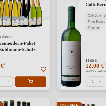
Colli Ber
Colli Berici 
Pinot Bianco
Trocken
-Schutz
Kennenlern-Paket
 Ruhlmann-Schutz
14,00 €
 €
12,00 €
*
*
16,00 €/L (0,75 L)
1
10% SPAREN