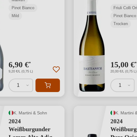
Pinot Bianco
Friuli Colli O
Mild
Pinot Bianco
Trocken
6,90 €
15,00 €
*
*
9,20 €/L (0,75 L)
20,00 €/L (0,75 L)
1
1
K. Martini & Sohn
K. Martini 
2024
2024
Weißburgunder
Weißburg