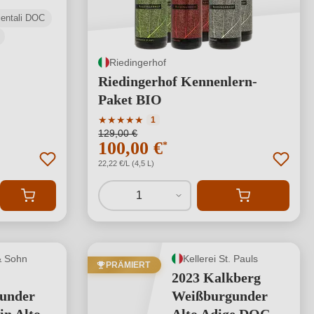
rientali DOC
Riedingerhof
Riedingerhof Kennenlern-
Paket BIO
Durchschnittliche Bewertung von 5 von 5 S
★
★
★
★
★
1
129,00 €
100,00 €
*
22,22 €/L (4,5 L)
1
& Sohn
Kellerei St. Pauls
PRÄMIERT
2023 Kalkberg
under
Weißburgunder