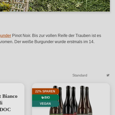
gunder
Pinot Noir. Bis zur vollen Reife der Trauben ist es
nd Aromen. Der weiße Burgunder wurde erstmals im 14.
22% SPAREN
t Bianco
BIO
li
VEGAN
i DOC