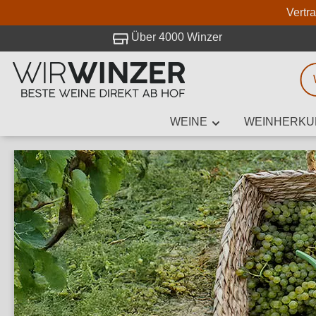
Vertr
 Besuch bei WirWinzer.
Über 4000 Winzer
WEINE
WEINHERKU
Weinsuche
Mindestens 3
Beschre