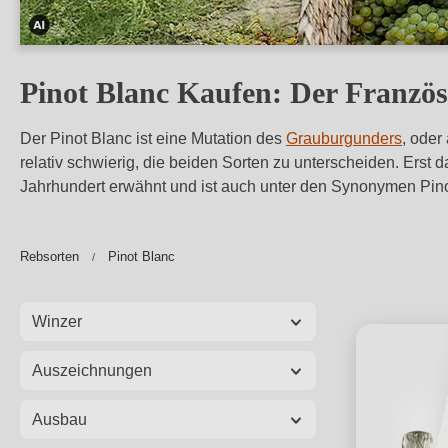
Dieses
Bild
Pinot Blanc Kaufen: Der Franzö
wurde
mithilfe
Der Pinot Blanc ist eine Mutation des
Grauburgunders
, oder
von
relativ schwierig, die beiden Sorten zu unterscheiden. Erst
KI
Jahrhundert erwähnt und ist auch unter den Synonymen Pino
verändert.
Rebsorten
Pinot Blanc
Winzer
Auszeichnungen
Ausbau