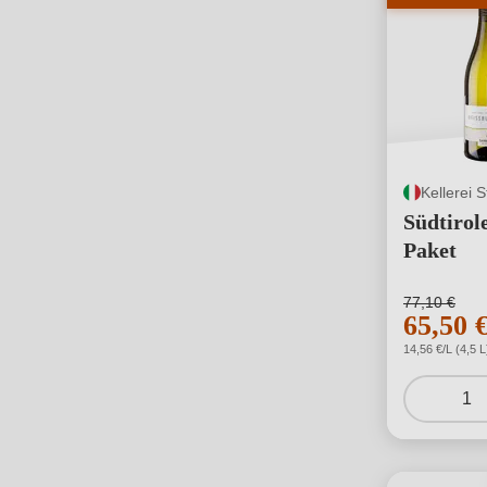
Kellerei S
Südtirol
Paket
77,10 €
65,50 
14,56 €/L (4,5 L
1