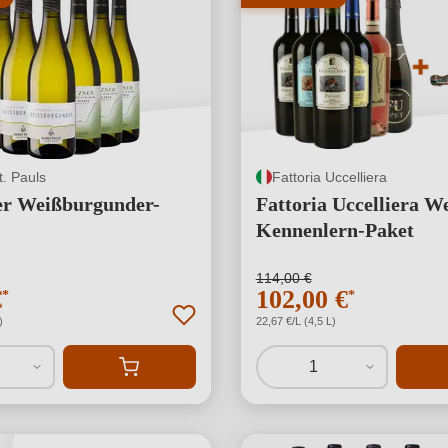
t. Pauls
Fattoria Uccelliera
er Weißburgunder-
Fattoria Uccelliera W
Kennenlern-Paket
114,00 €
€
102,00 €
*
*
)
22,67 €/L (4,5 L)
1