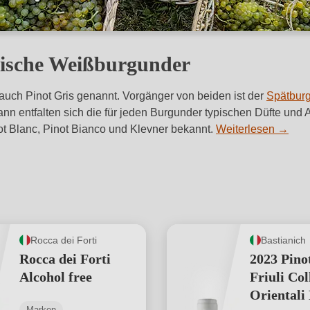
sische Weißburgunder
 auch Pinot Gris genannt. Vorgänger von beiden ist der
Spätbur
 dann entfalten sich die für jeden Burgunder typischen Düfte u
t Blanc, Pinot Bianco und Klevner bekannt.
Weiterlesen
→
Rocca dei Forti
Bastianich
Rocca dei Forti
2023 Pino
Alcohol free
Friuli Col
Oriental
Marken