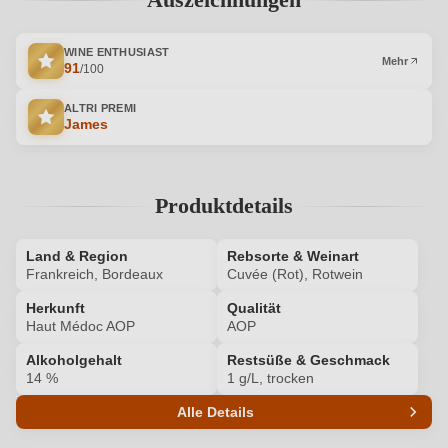
WINE ENTHUSIAST
Mehr
91
/100
ALTRI PREMI
James
Produktdetails
Land & Region
Rebsorte & Weinart
Frankreich, Bordeaux
Cuvée (Rot), Rotwein
Herkunft
Qualität
Haut Médoc AOP
AOP
Alkoholgehalt
Restsüße & Geschmack
14 %
1 g/L, trocken
Alle Details