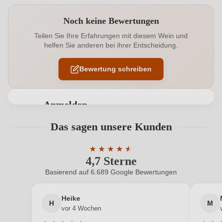
Produktnummer
8317003000
Noch keine Bewertungen
Alkoholgehalt in %
14 %
Teilen Sie Ihre Erfahrungen mit diesem Wein und
helfen Sie anderen bei ihrer Entscheidung.
Allergene
Enthält Sulfite
Bewertung schreiben
Ausbau
Barrique
Auszeichnungen
Wine Enthusiast
Anmelden
Cuvée-Rebsorten
Cabernet Sauvignon, Merlot, Petit Verdot
Bewertungen können nur von angemeldeten
Das sagen unsere Kunden
Benutzern abgegeben werden. Bitte loggen Sie sich
Flaschenverschluss
Andere
ein, oder erstellen Sie einen neuen Account.
★
★
★
★
★
★
4,7 Sterne
Durchschnittliche Bewertung von 4.7 
Geographische Angabe
Haut Médoc AOP
Basierend auf 6.689 Google Bewertungen
Neuer Kunde?
Neuer Kunde?
Geschmack
Trocken
Heike
H
M
Ihre E-Mail-Adresse
Hersteller
Château la Fon du Berger
vor 4 Wochen