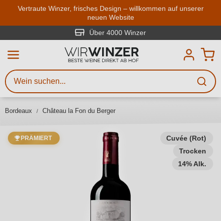
Zum Hauptinhalt springen
Vertraute Winzer, frisches Design – willkommen auf unserer
neuen Website
Weinsuche
Mindestens 3 Zeichen eingeben
Über 4000 Winzer
Beschreiben Sie, welchen Wein
Sie suchen – ob nach Geschmack,
Anlass, Weinnamen, Rebsorte,
Bordeaux
Château la Fon du Berger
Region, Winzer oder anderen
Kriterien.
Cuvée (Rot)
PRÄMIERT
Trocken
14% Alk.