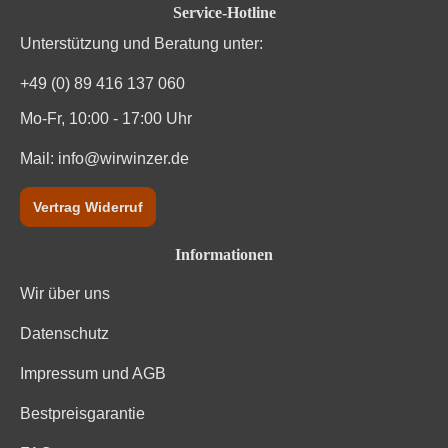
Säuregehalt in g/L
5,08 g/L
Service-Hotline
Unterstützung und Beratung unter:
Traubenfarbe
Rot
+49 (0) 89 416 137 060
Unterregion
Médoc
Mo-Fr, 10:00 - 17:00 Uhr
Weinart
Rotwein
Mail:
info@wirwinzer.de
Vertrag Widerruf
Informationen
Wir über uns
Datenschutz
Impressum und AGB
Bestpreisgarantie