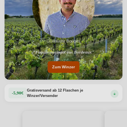
Guillaume Bougès
"Familienweingut aus Bordeaux"
"Einzigartiges Terroir"
Zum Winzer
Gratisversand ab 12 Flaschen je
-5,90€
Winzer/Versender