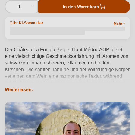
1
In den Warenkorb
Ihr KI-Sommelier
Mehr
Der Château La Fon du Berger Haut-Médoc AOP bietet
eine vielschichtige Geschmackserfahrung mit Aromen von
schwarzen Johannisbeeren, Pflaumen und reifen
Kirschen. Die sanften Tannine und der vollmundige Körper
verleihen dem Wein eine harmonische Textur, während
subtile Noten von Gewürzen und eine feine mineralische
Nuance den Abgang abrunden.
Weiterlesen
Produktdetails anzeigen →