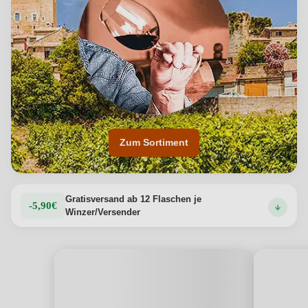
Früchten wie Brombeeren und Pflaumen werden durch
würzige Akzente ergänzt. Der Abgang ist langanhaltend,
mit einer feinen Balance zwischen Süße und Würze.
Produktdetails anzeigen →
Zum Sortiment
Gratisversand ab 12 Flaschen je
-5,90€
Winzer/Versender