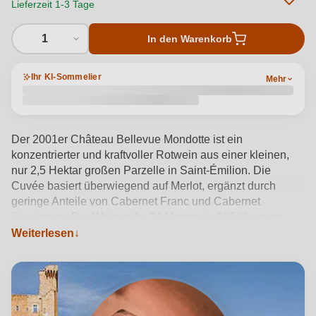
Lieferzeit 1-3 Tage
1
In den Warenkorb
Ihr KI-Sommelier
Mehr
Der 2001er Château Bellevue Mondotte ist ein
konzentrierter und kraftvoller Rotwein aus einer kleinen,
nur 2,5 Hektar großen Parzelle in Saint-Émilion. Die
Cuvée basiert überwiegend auf Merlot, ergänzt durch
geringe Anteile von Cabernet Franc und Cabernet
Sauvignon. Der Wein reifte 24 Monate in 100 % neuen
Eichenfässern und wurde ungefiltert abgefüllt. In der Nase
Weiterlesen
zeigt er sich mit einem komplexen Bouquet aus Aromen
von schwarzen Johannisbeeren, Pflaumen, Gewürzen und
einem Hauch von Tabak. Am Gaumen ist er vollmundig
und zugleich elegant, mit reifen Tanninen und einer
bemerkenswerten Konzentration. Noten von dunklen