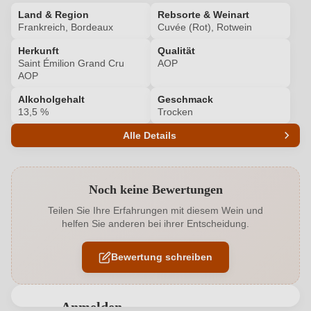
Land & Region
Rebsorte & Weinart
Frankreich, Bordeaux
Cuvée (Rot), Rotwein
Herkunft
Qualität
Saint Émilion Grand Cru
AOP
AOP
Alkoholgehalt
Geschmack
13,5 %
Trocken
Alle Details
Produktnummer
7009217000
Noch keine Bewertungen
Alkoholgehalt in %
13,5 %
Teilen Sie Ihre Erfahrungen mit diesem Wein und
helfen Sie anderen bei ihrer Entscheidung.
Allergene
Enthält Sulfite
Bewertung schreiben
Cuvée-Rebsorten
Cabernet Franc, Merlot
Geographische Angabe
Saint Émilion Grand Cru AOP
Anmelden