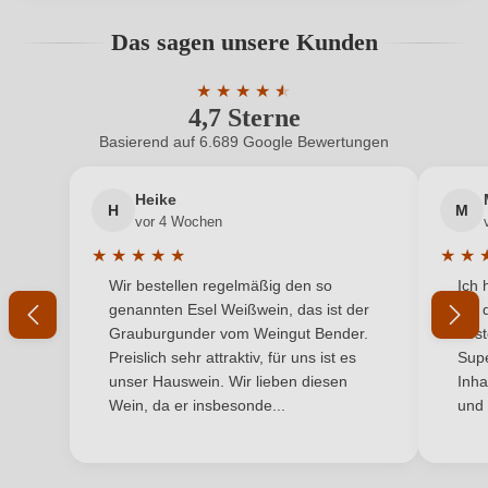
Geschmack
Trocken
Bewertungen können nur von angemeldeten
Das sagen unsere Kunden
Benutzern abgegeben werden. Bitte loggen Sie sich
Hersteller
Château Bellevue Mondotte
ein, oder erstellen Sie einen neuen Account.
★
★
★
★
★
★
4,7 Sterne
Durchschnittliche Bewertung von 4.7 
Hersteller
Château Bellevue Mondotte, Mondotte , 33330
adresse
Saint-Émilion, Frankreich
Basierend auf 6.689 Google Bewertungen
Neuer Kunde?
Neuer Kunde?
Inhalt
1,5 L
Heike
H
M
Ihre E-Mail-Adresse
vor 4 Wochen
Jahrgang
2001
★
★
★
★
★
★
★
Durchschnittliche Bewertung von 5 von 5 Sternen
Durchs
Wir bestellen regelmäßig den so
Ich 
Land
Ihr Passwort
Frankreich
genannten Esel Weißwein, das ist der
mit 
Grauburgunder vom Weingut Bender.
best
Qualität
AOP
Ich habe mein Passwort vergessen
Preislich sehr attraktiv, für uns ist es
Supe
unser Hauswein. Wir lieben diesen
Inha
Rebsorte
Cuvée (Rot)
Wein, da er insbesonde...
und 
ANMELDEN
Region
Bordeaux