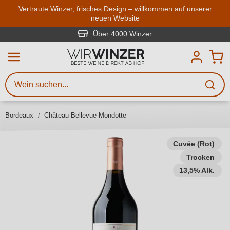
Zum Hauptinhalt springen
Vertraute Winzer, frisches Design – willkommen auf unserer
neuen Website
Weinsuche
Mindestens 3 Zeichen eingeben
Über 4000 Winzer
Beschreiben Sie, welchen Wein
Sie suchen – ob nach Geschmack,
Anlass, Weinnamen, Rebsorte,
Bordeaux
Château Bellevue Mondotte
Region, Winzer oder anderen
Kriterien.
Cuvée (Rot)
Trocken
13,5% Alk.