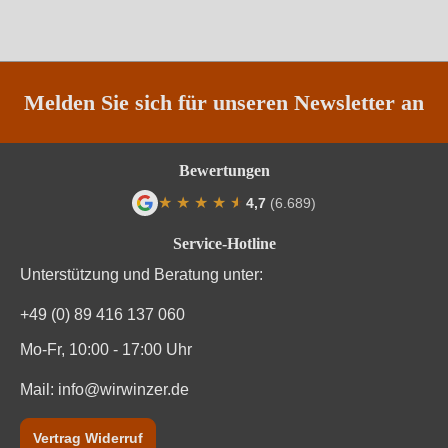
Traubenfarbe
Rot
Unterregion
Libournais
Weinart
Rotwein
Melden Sie sich für unseren Newsletter an
Bewertungen
★
★
★
★
★
★
4,7
(6.689)
Durchschnittliche Bewertung von 4.7 von
Service-Hotline
Unterstützung und Beratung unter:
+49 (0) 89 416 137 060
Mo-Fr, 10:00 - 17:00 Uhr
Mail:
info@wirwinzer.de
Vertrag Widerruf