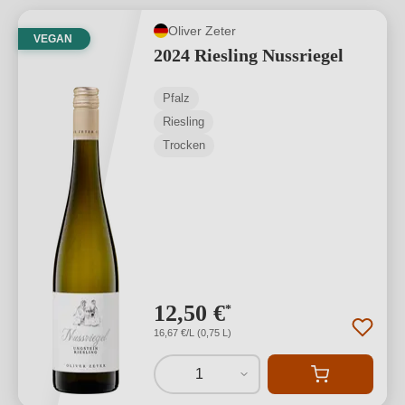
Oliver Zeter
VEGAN
2024 Riesling Nussriegel
Pfalz
Riesling
Trocken
12,50 €
*
16,67 €/L (0,75 L)
1