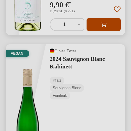
9,90 €
*
13,20 €/L (0,75 L)
1
Oliver Zeter
VEGAN
2024 Sauvignon Blanc
Kabinett
Pfalz
Sauvignon Blanc
Feinherb