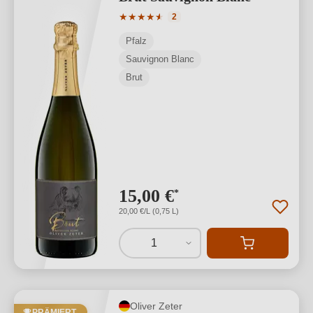
Durchschnittliche Bewertung von 4.5 v
★
★
★
★
★
★
2
Pfalz
Sauvignon Blanc
Brut
15,00 €
*
20,00 €/L (0,75 L)
1
Oliver Zeter
PRÄMIERT