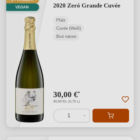
2020 Zeró Grande Cuvée
VEGAN
Pfalz
Cuvée (Weiß)
Brut nature
30,00 €
*
40,00 €/L (0,75 L)
1