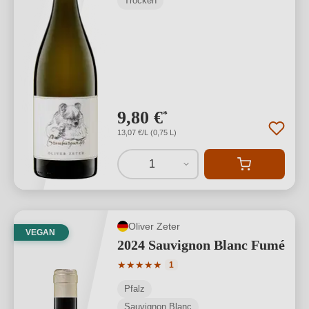
Trocken
9,80 €
*
13,07 €/L (0,75 L)
1
Oliver Zeter
VEGAN
2024 Sauvignon Blanc Fumé
Durchschnittliche Bewertung von 5 von
★
★
★
★
★
1
Pfalz
Sauvignon Blanc