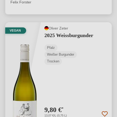
Felix Forster
Oliver Zeter
VEGAN
2025 Weissburgunder
Pfalz
Weißer Burgunder
Trocken
9,80 €
*
13,07 €/L (0,75 L)