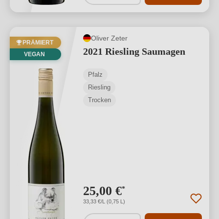
Oliver Zeter
PRÄMIERT
2021 Riesling Saumagen
VEGAN
Pfalz
Riesling
Trocken
25,00 €
*
33,33 €/L (0,75 L)