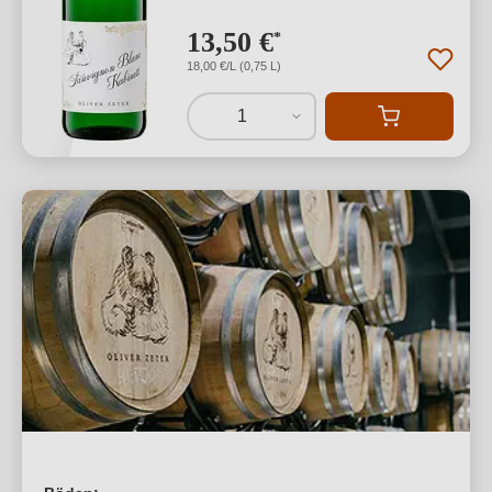
13,50 €
*
18,00 €/L (0,75 L)
1