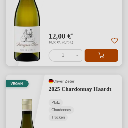
12,00 €
*
16,00 €/L (0,75 L)
1
Oliver Zeter
VEGAN
2025 Chardonnay Haardt
Pfalz
Chardonnay
Trocken