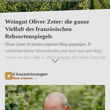
Eleganter und sehr facettenreicher Weinstil
Weingut Oliver Zeter: die ganze
Vielfalt des französischen
Rebsortenspiegels
Oliver Zeter ist seinen eigenen Weg gegangen. Er
entstammt keiner Winzerfamilie und doch war sein Weg
immer von der Liebe zu Wein geprägt. Als Oliver Zeter mit
40 Jahren zum ersten Mal kelterte, stand für ihn fest: Es
muss ein eigenes Weingut her. Heute entstehen auf dem
4 Auszeichnungen
Weingut Oliver Zeter qualitätsorientierte Weine, die den
Mehr erfahren
→
französischen Rebsortenspiegel abdecken. Es sind
Weine der Südlichen Weinstraße, die vor Charakter
sprühen.
Weiterlesen
→