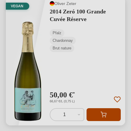
Oliver Zeter
VEGAN
2014 Zeró 100 Grande
Cuvée Réserve
Pfalz
Chardonnay
Brut nature
50,00 €
*
66,67 €/L (0,75 L)
1