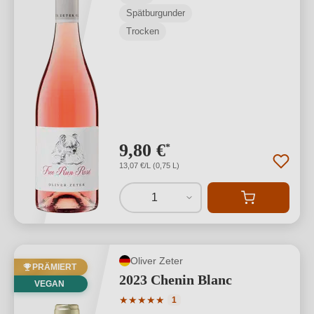
Spätburgunder
Trocken
9,80 €
*
13,07 €/L (0,75 L)
1
Oliver Zeter
PRÄMIERT
2023 Chenin Blanc
VEGAN
Durchschnittliche Bewertung von 5 von
★
★
★
★
★
1