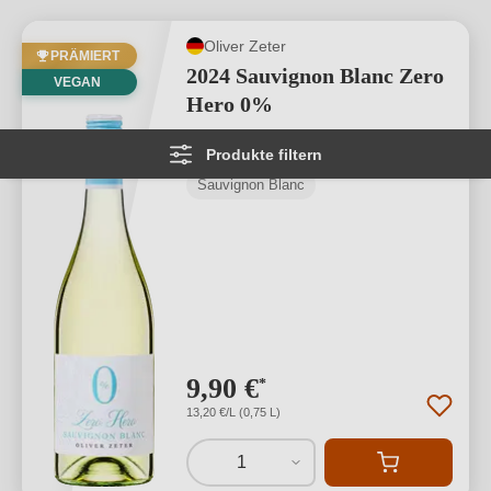
Oliver Zeter
PRÄMIERT
2024 Sauvignon Blanc Zero
VEGAN
Hero 0%
Produkte filtern
Pfalz
Sauvignon Blanc
9,90 €
*
13,20 €/L (0,75 L)
1