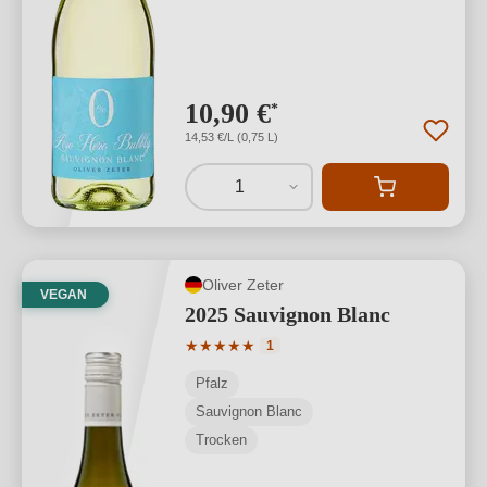
10,90 €
*
14,53 €/L (0,75 L)
1
Oliver Zeter
VEGAN
2025 Sauvignon Blanc
Durchschnittliche Bewertung von 5 von
★
★
★
★
★
1
Pfalz
Sauvignon Blanc
Trocken