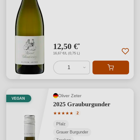
12,50 €
*
16,67 €/L (0,75 L)
1
Oliver Zeter
VEGAN
2025 Grauburgunder
Durchschnittliche Bewertung von 5 von
★
★
★
★
★
2
Pfalz
Grauer Burgunder