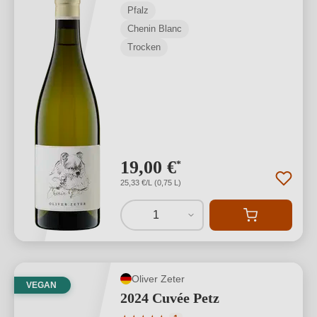
Pfalz
Chenin Blanc
Trocken
19,00 €
*
25,33 €/L (0,75 L)
1
Oliver Zeter
VEGAN
2024 Cuvée Petz