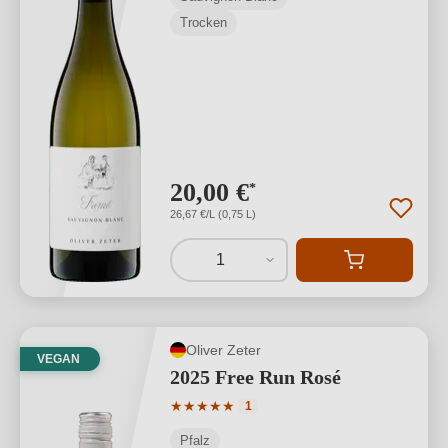
Trocken
20,00 €
*
26,67 €/L (0,75 L)
1
Oliver Zeter
VEGAN
2025 Free Run Rosé
Durchschnittliche Bewertung von 5 von
★
★
★
★
★
1
Pfalz