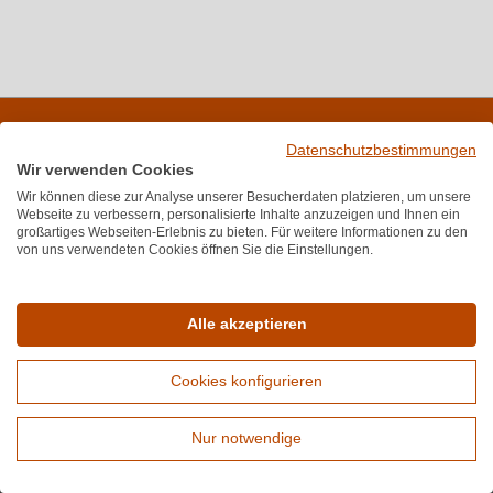
Melden Sie sich für unseren Newsletter an
Datenschutzbestimmungen
Wir verwenden Cookies
Wir können diese zur Analyse unserer Besucherdaten platzieren, um unsere
Webseite zu verbessern, personalisierte Inhalte anzuzeigen und Ihnen ein
Bewertungen
großartiges Webseiten-Erlebnis zu bieten. Für weitere Informationen zu den
von uns verwendeten Cookies öffnen Sie die Einstellungen.
★
★
★
★
★
★
4,7
(6.689)
Durchschnittliche Bewertung von 4.7 von
Service-Hotline
Alle akzeptieren
Unterstützung und Beratung unter:
+49 (0) 89 416 137 060
Cookies konfigurieren
Mo-Fr, 10:00 - 17:00 Uhr
Nur notwendige
Mail:
info@wirwinzer.de
Erweiterte Suche