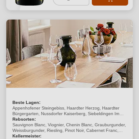
Beste Lagen:
Appenhofener Steingebiss, Haardter Herzog, Haardter
Bürgergarten, Nussdorfer Kaiserberg, Siebeldingen Im
Sonnenschein, Ungsteiner Nussriegel, Ungsteiner
Rebsorten:
Weilberg
Sauvignon Blanc, Viognier, Chenin Blanc, Grauburgunder,
Weissburgunder, Riesling, Pinot Noir, Cabernet Franc,
Cabernet Sauvignon, Merlot, Syrah
Kellermeister: