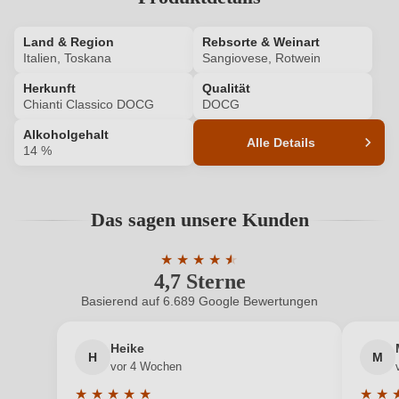
Ich habe mein Passwort vergessen
Land & Region
Rebsorte & Weinart
Italien, Toskana
Sangiovese, Rotwein
ANMELDEN
Herkunft
Qualität
Chianti Classico DOCG
DOCG
Alkoholgehalt
Alle Details
14 %
Produktnummer
7362001000
Das sagen unsere Kunden
Alkoholgehalt in %
14 %
★
★
★
★
★
★
Allergene
Enthält Sulfite
4,7 Sterne
Durchschnittliche Bewertung von 4.7 
Basierend auf 6.689 Google Bewertungen
Ausbau
Großes Holzfass
Heike
Bio
EU
H
M
vor 4 Wochen
Bio
Ja
★
★
★
★
★
★
★