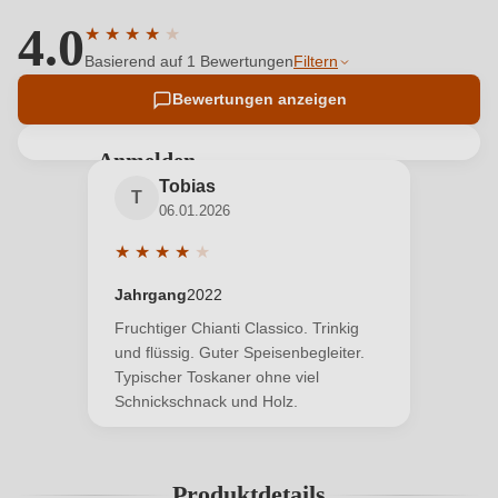
4.0
★
★
★
★
★
Durchschnittliche Bewertung von 4 von 5 Sternen
Basierend auf 1 Bewertungen
Filtern
Bewertungen anzeigen
Anmelden
Tobias
Bewertungen können nur von angemeldeten
T
06.01.2026
Benutzern abgegeben werden. Bitte loggen Sie sich
ein, oder erstellen Sie einen neuen Account.
★
★
★
★
★
Durchschnittliche Bewertung von 4 von 5 Sterne
Jahrgang
2022
Neuer Kunde?
Neuer Kunde?
Fruchtiger Chianti Classico. Trinkig
und flüssig. Guter Speisenbegleiter.
Typischer Toskaner ohne viel
Ihre E-Mail-Adresse
Schnickschnack und Holz.
Ihr Passwort
Produktdetails