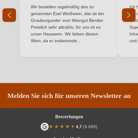
Durchschnittliche Bewertung von 5 von 5 Sternen
Durchs
Wir bestellen regelmäßig den so
Ich 
Bio-Kontrollstelle
BIOS
genannten Esel Weißwein, das ist der
mit 
Grauburgunder vom Weingut Bender.
best
Bio-Kontrollstelle Shop
DE-ÖKO-060
Preislich sehr attraktiv, für uns ist es
Supe
unser Hauswein. Wir lieben diesen
Inha
Geographische Angabe
Chianti Classico DOCG
Wein, da er insbesonde...
und 
Hersteller
Basilica Cafaggio
Hersteller
Basilica Cafaggio Sarl, Via S. Martino - Fraz.
adresse
Panzano 5, 50022 Greve in Chianti, Italien
Inhalt
0,75 L
Melden Sie sich für unseren Newsletter an
Jahrgang
2023
Bewertungen
Land
Italien
★
★
★
★
★
★
4,7
(6.689)
Qualität
DOCG
Durchschnittliche Bewertung von 4.7 von