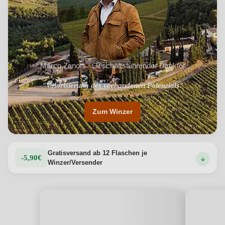
Marco Zanoni · Geschäftsführender Direktor
"Valorisierung des vorhandenen Potenzials"
"Bio und Equalitas Zertifizierung"
Zum Winzer
Gratisversand ab 12 Flaschen je
-5,90€
Winzer/Versender