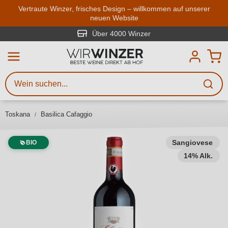
Zum Hauptinhalt springen
Vertraute Winzer, frisches Design – willkommen auf unserer
neuen Website
Weinsuche
Mindestens 3 Zeichen eingeben
Über 4000 Winzer
Beschreiben Sie, welchen Wein
Sie suchen – ob nach Geschmack,
Anlass, Weinnamen, Rebsorte,
Toskana
Basilica Cafaggio
Region, Winzer oder anderen
Kriterien.
Sangiovese
BIO
14% Alk.