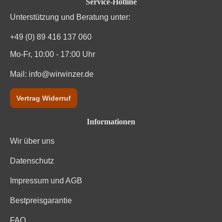
Service-Hotline
Rebsorte
Sangiovese
Unterstützung und Beratung unter:
Region
Toskana
+49 (0) 89 416 137 060
Mo-Fr, 10:00 - 17:00 Uhr
Traubenfarbe
Rot
Mail:
info@wirwinzer.de
Weinart
Rotwein
Vertrag Widerruf
Informationen
Wir über uns
Datenschutz
Impressum und AGB
Bestpreisgarantie
FAQ