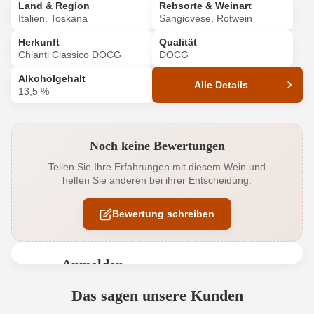
Land & Region
Rebsorte & Weinart
Italien, Toskana
Sangiovese, Rotwein
Herkunft
Qualität
Chianti Classico DOCG
DOCG
Alkoholgehalt
Alle Details
13,5 %
Produktnummer
7362002000
Noch keine Bewertungen
Alkoholgehalt in %
13,5 %
Teilen Sie Ihre Erfahrungen mit diesem Wein und
helfen Sie anderen bei ihrer Entscheidung.
Allergene
Enthält Sulfite
Bewertung schreiben
Bio
EU
Bio
Ja
Anmelden
Bio-Kontrollstelle
BIOS
Bewertungen können nur von angemeldeten
Das sagen unsere Kunden
Benutzern abgegeben werden. Bitte loggen Sie sich
Bio-Kontrollstelle Shop
DE-ÖKO-060
ein, oder erstellen Sie einen neuen Account.