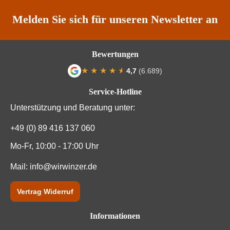
Traubenfarbe
Rot
Melden Sie sich für unseren Newsletter an
Unterregion
Chianti
Bewertungen
Weinart
Rotwein
★
★
★
★
★
★
4,7
(6.689)
Durchschnittliche Bewertung von 4.7 von
Service-Hotline
Unterstützung und Beratung unter:
+49 (0) 89 416 137 060
Mo-Fr, 10:00 - 17:00 Uhr
Mail:
info@wirwinzer.de
Vertrag Widerruf
Informationen