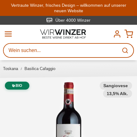
Zum Hauptinhalt springen
Vertraute Winzer, frisches Design – willkommen auf unserer
neuen Website
Weinsuche
Mindestens 3 Zeichen eingeben
Über 4000 Winzer
Beschreiben Sie, welchen Wein
Sie suchen – ob nach Geschmack,
Anlass, Weinnamen, Rebsorte,
Toskana
Basilica Cafaggio
Region, Winzer oder anderen
Kriterien.
Sangiovese
BIO
13,5% Alk.