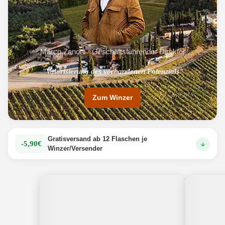
Marco Zanoni · Geschäftsführender Direktor
"Valorisierung des vorhandenen Potenzials"
"Bio und Equalitas Zertifizierung"
Zum Winzer
Gratisversand ab 12 Flaschen je
-5,90€
Winzer/Versender