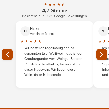
★
★
★
★
★
★
4,7 Sterne
Durchschnittliche Bewertung von 4.7 
Geographische Angabe
Chianti Classico DOCG
Basierend auf 6.689 Google Bewertungen
Neuer Kunde?
Neuer Kunde?
Hersteller
Basilica Cafaggio
Heike
H
M
Ihre E-Mail-Adresse
Hersteller
Basilica Cafaggio Sarl, Via S. Martino - Fraz.
vor einem Monat
adresse
Panzano 5, 50022 Greve in Chianti, Italien
★
★
★
★
★
★
★
Durchschnittliche Bewertung von 5 von 5 Sternen
Durchs
Wir bestellen regelmäßig den so
Ich 
Inhalt
Ihr Passwort
0,375 L
genannten Esel Weißwein, das ist der
mit 
Grauburgunder vom Weingut Bender.
best
Jahrgang
2022
Ich habe mein Passwort vergessen
Preislich sehr attraktiv, für uns ist es
Supe
unser Hauswein. Wir lieben diesen
Inha
Land
Italien
Wein, da er insbesonde...
und 
ANMELDEN
Qualität
DOCG
Rebsorte
Sangiovese
Region
Toskana