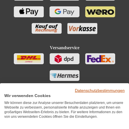
Versandservice
Datenschutzbestimmungen
Wir verwenden Cookies
Wir können diese zur Analyse unserer Besucherdaten platzieren, um unsere
Webseite zu verbessern, personalisierte Inhalte anzuzeigen und Ihnen ein
großartiges Webseiten-Erlebnis zu bieten. Für weitere Informationen zu den
von uns verwendeten Cookies öffnen Sie die Einstellungen.