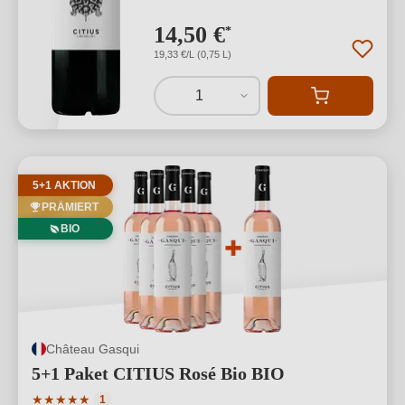
14,50 €
*
19,33 €/L (0,75 L)
1
5+1 AKTION
PRÄMIERT
BIO
Château Gasqui
5+1 Paket CITIUS Rosé Bio BIO
Durchschnittliche Bewertung von 5 von 5 Sternen
★
★
★
★
★
1