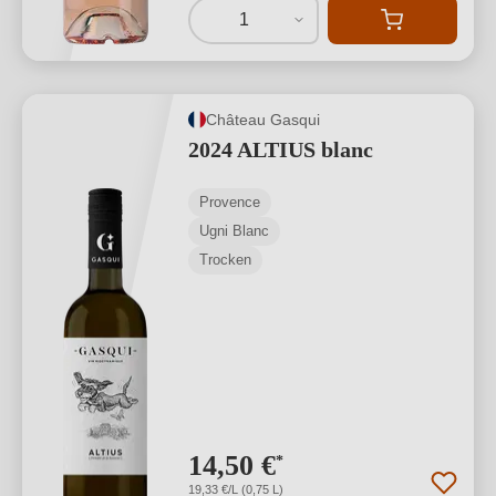
1
Château Gasqui
2024 ALTIUS blanc
Provence
Ugni Blanc
Trocken
14,50 €
*
19,33 €/L (0,75 L)