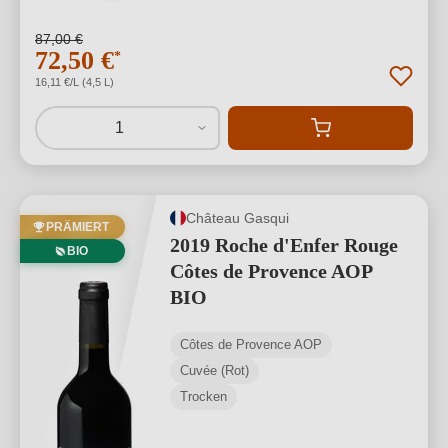
87,00 €
72,50 €
*
16,11 €/L (4,5 L)
1
Château Gasqui
PRÄMIERT
2019 Roche d'Enfer Rouge
BIO
Côtes de Provence AOP
BIO
Côtes de Provence AOP
Cuvée (Rot)
Trocken