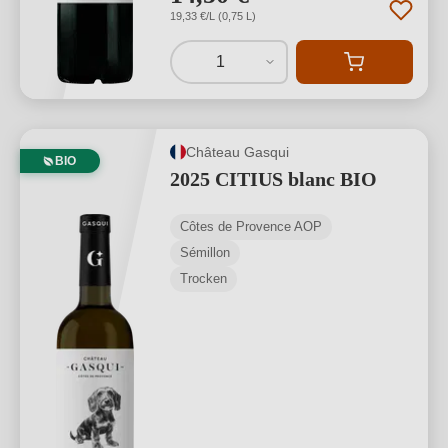
19,33 €/L (0,75 L)
1
Château Gasqui
BIO
2025 CITIUS blanc BIO
Côtes de Provence AOP
Sémillon
Trocken