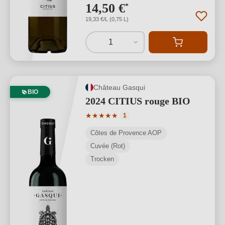
14,50 €
*
19,33 €/L (0,75 L)
1
Château Gasqui
BIO
2024 CITIUS rouge BIO
Durchschnittliche Bewertung von 5 von
★
★
★
★
★
1
Côtes de Provence AOP
Cuvée (Rot)
Trocken