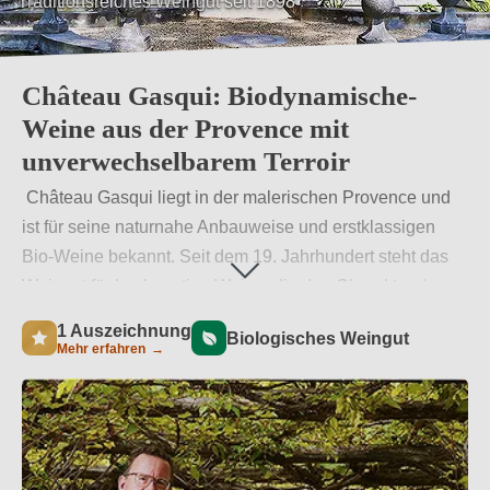
Biologischer Weinanbau
Château Gasqui: Biodynamische-
Weine aus der Provence mit
unverwechselbarem Terroir
Château Gasqui liegt in der malerischen Provence und
ist für seine naturnahe Anbauweise und erstklassigen
Bio-Weine bekannt. Seit dem 19. Jahrhundert steht das
Weingut für hochwertige Weine, die den Charakter der
Region authentisch widerspiegeln.
Als einer der Pioniere
1 Auszeichnung
Biologisches Weingut
des biodynamischen Anbaus in der Provence
Mehr erfahren
→
unterstreicht dieser Schritt in der Geschichte des
Weinguts das Engagement für Nachhaltigkeit und
Qualität.
Weiterlesen
→