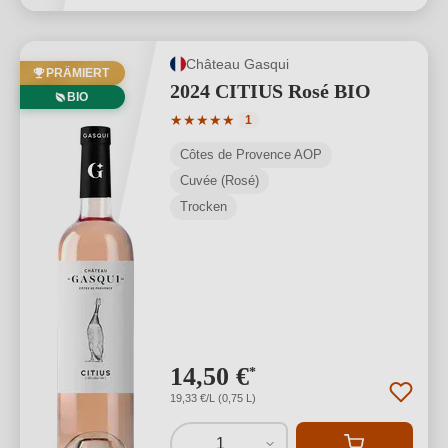
Château Gasqui
PRÄMIERT
2024 CITIUS Rosé BIO
BIO
Durchschnittliche Bewertung von 5 von
★
★
★
★
★
1
Côtes de Provence AOP
Cuvée (Rosé)
Trocken
14,50 €
*
19,33 €/L (0,75 L)
1