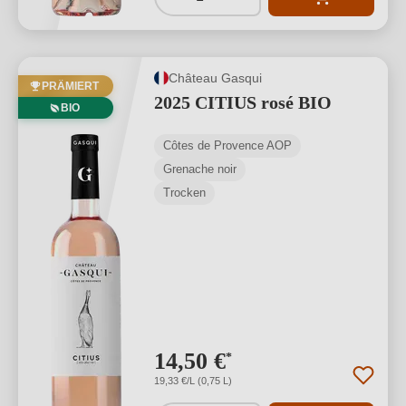
Château Gasqui
PRÄMIERT
2025 CITIUS rosé BIO
BIO
Côtes de Provence AOP
Grenache noir
Trocken
14,50 €
*
19,33 €/L (0,75 L)