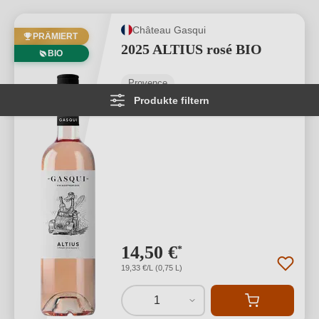
Château Gasqui
PRÄMIERT
2025 ALTIUS rosé BIO
BIO
Provence
Produkte filtern
Syrah
14,50 €
*
19,33 €/L (0,75 L)
1