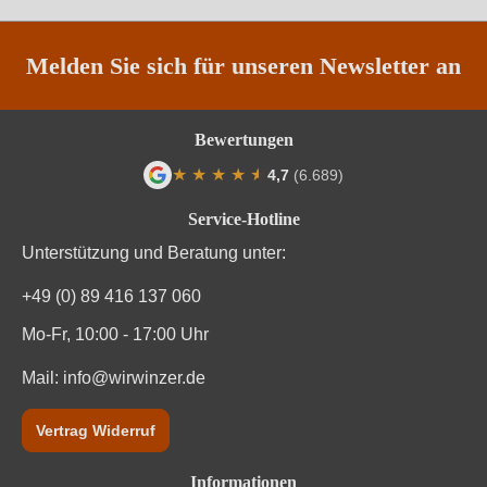
Unterregion
Prosecco
Weinart
Perl- & Schaumwein
Melden Sie sich für unseren Newsletter an
Bewertungen
★
★
★
★
★
★
4,7
(6.689)
Durchschnittliche Bewertung von 4.7 von
Service-Hotline
Unterstützung und Beratung unter:
+49 (0) 89 416 137 060
Mo-Fr, 10:00 - 17:00 Uhr
Mail:
info@wirwinzer.de
Vertrag Widerruf
Informationen