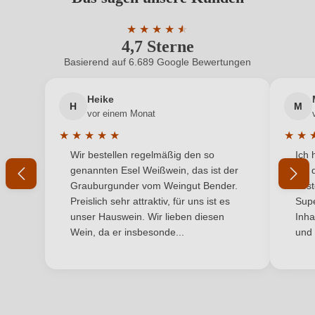
Benutzern abgegeben werden. Bitte loggen Sie sich
Geschmack
Brut
ein, oder erstellen Sie einen neuen Account.
★
★
★
★
★
★
4,7 Sterne
Durchschnittliche Bewertung von 4.7 
Hersteller
Borghetti
Basierend auf 6.689 Google Bewertungen
Neuer Kunde?
Neuer Kunde?
Hersteller
Borghetti Giampiero, Via castello 21, 37029 San
adresse
pietro in Cariano, Italien
Heike
H
M
Ihre E-Mail-Adresse
vor einem Monat
Inhalt
0,75 L
★
★
★
★
★
★
★
Durchschnittliche Bewertung von 5 von 5 Sternen
Durchs
Wir bestellen regelmäßig den so
Ich 
Land
Ihr Passwort
Italien
genannten Esel Weißwein, das ist der
mit 
Grauburgunder vom Weingut Bender.
best
Qualität
DOC
Ich habe mein Passwort vergessen
Preislich sehr attraktiv, für uns ist es
Supe
unser Hauswein. Wir lieben diesen
Inha
Rebsorte
Cuvée (Rosé)
Wein, da er insbesonde...
und 
ANMELDEN
Region
Venetien
Traubenfarbe
Rot