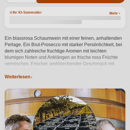
Ihr KI-Sommelier
Mehr
Ein blassrosa Schaumwein mit einer feinen, anhaltenden
Perlage. Ein Brut-Prosecco mit starker Persönlichkeit, bei
dem sich zahlreiche fruchtige Aromen mit leichten
blumigen Noten und Anklängen an frische rosa Früchte
vermischen. Frischer, wohlriechender Geschmack mit
anhaltendem Abgang. Hervorragend als Aperitif,
ausgezeichnet zu rohem Fisch und Meeresfrüchten,
Weiterlesen
insbesondere zu Schalentieren. Serviertemperatur 6-8 °C.
Produktdetails anzeigen →