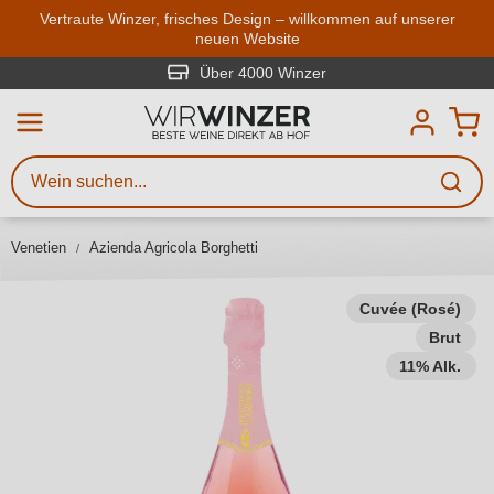
Zum Hauptinhalt springen
Vertraute Winzer, frisches Design – willkommen auf unserer
neuen Website
Weinsuche
Mindestens 3 Zeichen eingeben
Über 4000 Winzer
Beschreiben Sie, welchen Wein
Sie suchen – ob nach Geschmack,
Anlass, Weinnamen, Rebsorte,
Venetien
Azienda Agricola Borghetti
Region, Winzer oder anderen
Kriterien.
Cuvée (Rosé)
Brut
11% Alk.