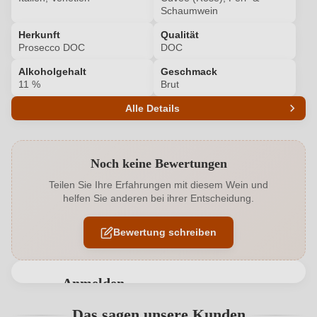
Schaumwein
Herkunft
Qualität
Prosecco DOC
DOC
Alkoholgehalt
Geschmack
11 %
Brut
Alle Details
Produktnummer
9258011000
Noch keine Bewertungen
Alkoholgehalt in %
11 %
Teilen Sie Ihre Erfahrungen mit diesem Wein und
helfen Sie anderen bei ihrer Entscheidung.
Allergene
Enthält Sulfite
Bewertung schreiben
Cuvée-Rebsorten
Pinot Nero, Glera
Flaschenverschluss
Sekt/Champagnerkorken
Anmelden
Geographische Angabe
Prosecco DOC
Bewertungen können nur von angemeldeten
Das sagen unsere Kunden