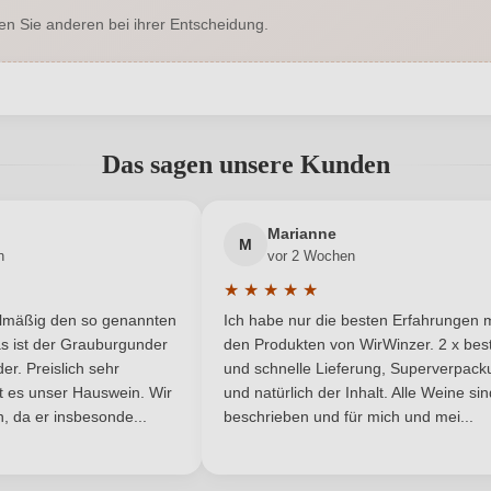
en Sie anderen bei ihrer Entscheidung.
Salento IGP
Geschmack
Risveglio Agricolo
Hersteller adresse
Risveglio
abgegeben werden. Bitte loggen Sie sich ein, oder erstellen Sie ein
0,75 L
Jahrgang
Das sagen unsere Kunden
Italien
Passt zu
Neuer Kunde?
Neuer Kunde?
Marianne
IGP
Rebsorte
M
n
vor 2 Wochen
★
★
★
★
★
Apulien
Traubenfarbe
he Bewertung von 5 von 5 Sternen
Durchschnittliche Bewertung von 
elmäßig den so genannten
Ich habe nur die besten Erfahrungen m
5 Sternen
Rotwein
s ist der Grauburgunder
den Produkten von WirWinzer. 2 x best
r. Preislich sehr
und schnelle Lieferung, Superverpack
ist es unser Hauswein. Wir
und natürlich der Inhalt. Alle Weine si
, da er insbesonde...
beschrieben und für mich und mei...
ANMELDEN