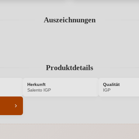
Auszeichnungen
Produktdetails
Herkunft
Qualität
Salento IGP
IGP
7443008000
Alkoholgehalt in %
Enthält Sulfite
Ausbau