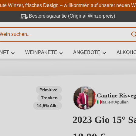
Zum Hauptinhalt springen
Zur Suche springen
Zur Hauptnavigation springe
aute Winzer, frisches Design – willkommen auf unserer neuen W
Bestpreisgarantie (Original Winzerpreis)
E
NFT
WEINPAKETE
ANGEBOTE
ALKOHO
 Zeichen eingeben
Primitivo
Cantine Risveg
Trocken
iben Sie, welchen Wein Sie suchen – ob nach Geschmack, Anlass, We
Italien
Apulien
Rebsorte, Region, Winzer oder anderen Kriterien.
14,5% Alk.
2023 Gio 15° S