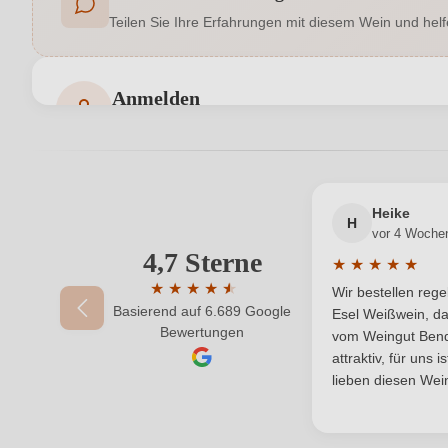
Teilen Sie Ihre Erfahrungen mit diesem Wein und helf
Geographische Angabe
Hersteller
Anmelden
Bewertungen können nur von angemeldeten Benutzern 
Inhalt
Land
Heike
Qualität
H
vor 4 Woche
4,7 Sterne
Ihre E-Mail-Adresse
★
★
★
★
★
Region
Durchschnittlic
★
★
★
★
★
★
Wir bestellen reg
Basierend auf 6.689 Google
Durchschnittliche Bewertung von 4.7 von 
Weinart
Esel Weißwein, da
Ihr Passwort
Bewertungen
vom Weingut Bende
attraktiv, für uns 
lieben diesen Wein