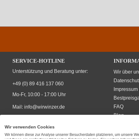
SERVICE-HOTLINE
INFORM
Unterstützung und Beratung unter:
Wir über u
Datenschut
+49 (0) 89 416 137 060
Impressum
Mo-Fr, 10:00 - 17:00 Uhr
Bestpreisga
FAQ
Mail:
info@wirwinzer.de
Blog
Vertrag Widerruf
Wir verwenden Cookies
Wir können diese zur Analyse unserer Besucherdaten platzieren, um unsere Web
SIE FINDEN UNS AUCH AUF
BEWERT