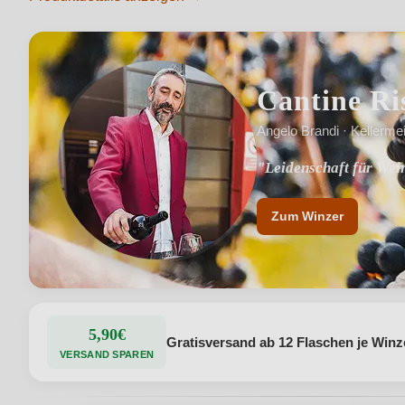
Cantine Ri
Angelo Brandi · Kellermei
"Leidenschaft für Wei
"Genossenschaft für W
Zum Winzer
5,90€
Gratisversand ab 12 Flaschen je Winz
VERSAND SPAREN