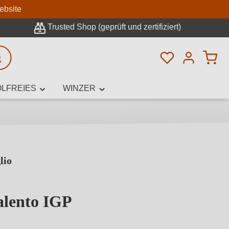
n
ebsite
Trusted Shop (geprüft und zertifiziert)
Du hast 0 Pro
rweiterte Suche
LFREIES
WINZER
lio
innamen,
alento IGP