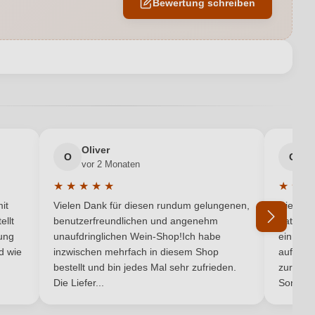
Bewertung schreiben
Trocken
 Agricolo S.C.P.A., Via S.S. 7 Km. 5,700 snc, 72100 Brindisi, Italien
en neuen Account.
2023
Käse, Pasta, Wild
Oliver
g
Primitivo
O
G
vor 2 Monaten
v
★
★
★
★
★
★
★
★
Rot
5 von 5 Sternen
Durchschnittliche Bewertung von 5 von 5 Sternen
Durchsc
it
Vielen Dank für diesen rundum gelungenen,
Die Lief
ellt
benutzerfreundlichen und angenehm
hat ein
ung
unaufdringlichen Wein-Shop!Ich habe
einmal b
nd wie
inzwischen mehrfach in diesem Shop
auf dem
Ich habe mein Passwort vergessen
bestellt und bin jedes Mal sehr zufrieden.
zurück 
Die Liefer...
Son...