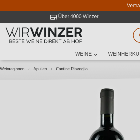
Vertr
 Besuch bei WirWinzer.
Über 4000 Winzer
WEINE
WEINHERKU
Weinsuche
Mindestens 3
Weinregionen
Apulien
Cantine Risveglio
Beschre