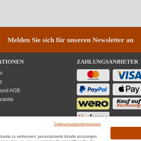
Melden Sie sich für unseren Newsletter an
ATIONEN
ZAHLUNGSANBIETER
ns
z
 und AGB
rantie
Datenschutzbestimmungen
seite zu verbessern, personalisierte Inhalte anzuzeigen
UNGEN