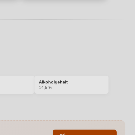
Alkoholgehalt
14,5 %
14,5 %
Großes Eichenfass