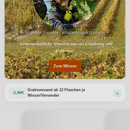
Mathilde Sauvète · Inhaberin und Winzerin
"Leidenschaftliche Winzerin mit viel Erfahrung und
"Biologischer Weinbau seit über 20 Jahren"
Expertise"
Zum Winzer
Gratisversand ab 12 Flaschen je
-5,90€
Winzer/Versender