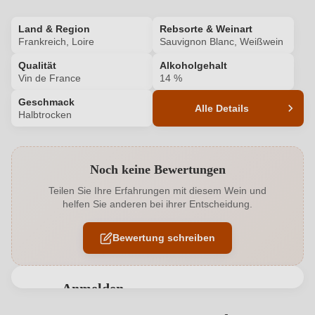
Land & Region
Rebsorte & Weinart
Frankreich, Loire
Sauvignon Blanc, Weißwein
Qualität
Alkoholgehalt
Vin de France
14 %
Geschmack
Alle Details
Halbtrocken
Produktnummer
6361007000
Noch keine Bewertungen
Alkoholgehalt in %
14 %
Teilen Sie Ihre Erfahrungen mit diesem Wein und
helfen Sie anderen bei ihrer Entscheidung.
Allergene
Enthält Sulfite
Bewertung schreiben
Bio
EU
Bio
Ja
Anmelden
Bio-Kontrollstelle
FR-BIO-01
Bewertungen können nur von angemeldeten