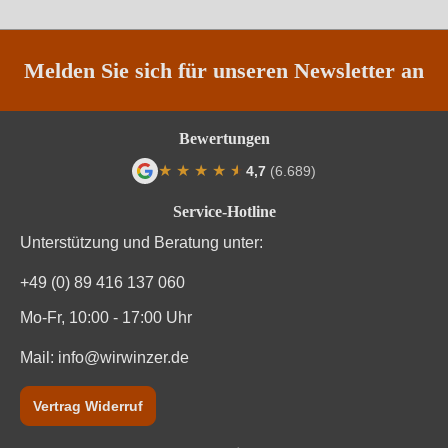
Region
Loire
Traubenfarbe
Weiß
Melden Sie sich für unseren Newsletter an
Weinart
Weißwein
Bewertungen
★
★
★
★
★
★
4,7
(6.689)
Durchschnittliche Bewertung von 4.7 von
Service-Hotline
Unterstützung und Beratung unter:
+49 (0) 89 416 137 060
Mo-Fr, 10:00 - 17:00 Uhr
Mail:
info@wirwinzer.de
Vertrag Widerruf