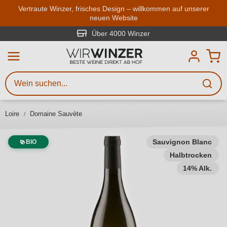
Zum Hauptinhalt springen
Vertraute Winzer, frisches Design – willkommen auf unserer
neuen Website
Weinsuche
Mindestens 3 Zeichen eingeben
Über 4000 Winzer
Beschreiben Sie, welchen Wein
Sie suchen – ob nach Geschmack,
Anlass, Weinnamen, Rebsorte,
Loire
Domaine Sauvète
Region, Winzer oder anderen
Kriterien.
Sauvignon Blanc
BIO
Halbtrocken
14% Alk.