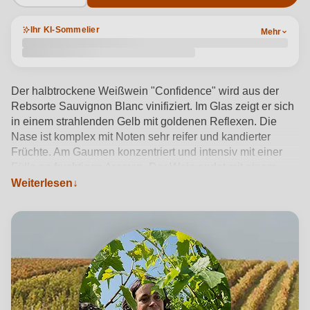
Ihr KI-Sommelier
Mehr
Der halbtrockene Weißwein "Confidence" wird aus der
Rebsorte Sauvignon Blanc vinifiziert. Im Glas zeigt er sich
in einem strahlenden Gelb mit goldenen Reflexen. Die
Nase ist komplex mit Noten sehr reifer und kandierter
Früchte. Am Gaumen konzentriert und intensiv mit einer
Fülle an fruchtigen Aromen. Der Wein endet mit einem
Weiterlesen
langen, aromatischen Finale.
Produktdetails anzeigen →