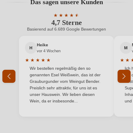
Das sagen unsere Kunden
Benutzern abgegeben werden. Bitte loggen Sie sich
Bio-Kontrollstelle Shop
DE-ÖKO-060
ein, oder erstellen Sie einen neuen Account.
★
★
★
★
★
★
4,7 Sterne
Durchschnittliche Bewertung von 4.7 
Geschmack
Halbtrocken
Basierend auf 6.689 Google Bewertungen
Neuer Kunde?
Neuer Kunde?
Hersteller
Sauvète
Heike
H
M
Ihre E-Mail-Adresse
Hersteller
EARL SAUVETE, Route des Vignes 15, 41400
vor 4 Wochen
adresse
Monthou-sur-Cher, Frankreich
★
★
★
★
★
★
★
Durchschnittliche Bewertung von 5 von 5 Sternen
Durchs
Wir bestellen regelmäßig den so
Ich 
Inhalt
Ihr Passwort
0,75 L
genannten Esel Weißwein, das ist der
mit 
Grauburgunder vom Weingut Bender.
best
Land
Frankreich
Ich habe mein Passwort vergessen
Preislich sehr attraktiv, für uns ist es
Supe
unser Hauswein. Wir lieben diesen
Inha
Passt zu
Dessert, Reisgerichte
Wein, da er insbesonde...
und 
ANMELDEN
Qualität
Vin de France
Rebsorte
Sauvignon Blanc