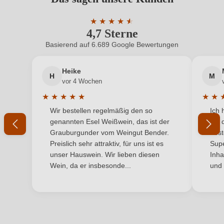
Benutzern abgegeben werden. Bitte loggen Sie sich
Bio-Kontrollstelle
DE-ÖKO-039
ein, oder erstellen Sie einen neuen Account.
★
★
★
★
★
★
4,7 Sterne
Durchschnittliche Bewertung von 4.7 
Bio-Kontrollstelle Shop
DE-ÖKO-060
Basierend auf 6.689 Google Bewertungen
Neuer Kunde?
Neuer Kunde?
Geschmack
Lieblich
Heike
H
M
Ihre E-Mail-Adresse
Hersteller
Graf von Kanitz
vor 4 Wochen
★
★
★
★
★
★
★
Hersteller
Graf von Kanitz , Rheinstraße 49, 65391 Lorch im
Durchschnittliche Bewertung von 5 von 5 Sternen
Durchs
Wir bestellen regelmäßig den so
Ich 
adresse
Ihr Passwort
Rheingau, Deutschland
genannten Esel Weißwein, das ist der
mit 
Grauburgunder vom Weingut Bender.
best
Inhalt
0,75 L
Ich habe mein Passwort vergessen
Preislich sehr attraktiv, für uns ist es
Supe
unser Hauswein. Wir lieben diesen
Inha
Jahrgang
2024
Wein, da er insbesonde...
und 
ANMELDEN
Land
Deutschland
Rebsorte
Riesling