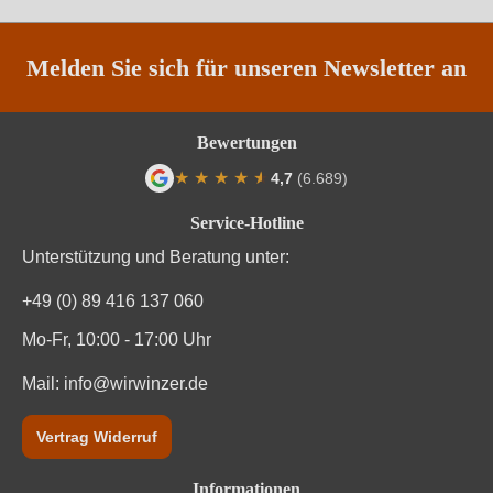
Region
Rheingau
Restzucker in g/L
34,5 g/L
Melden Sie sich für unseren Newsletter an
Säuregehalt in g/L
8,2 g/L
Bewertungen
Traubenfarbe
Weiß
★
★
★
★
★
★
4,7
(6.689)
Durchschnittliche Bewertung von 4.7 von
Vegan
Ja
Service-Hotline
Unterstützung und Beratung unter:
Weinart
Weißwein
+49 (0) 89 416 137 060
Nährwertangaben
Mo-Fr, 10:00 - 17:00 Uhr
Durchschnittliche nährwertangaben
Mail:
info@wirwinzer.de
pro 100 ml
Brennwert
296 kJ / 71 kcal
Vertrag Widerruf
Kohlenhydrate
0.5 g
Informationen