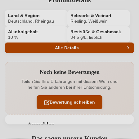
Land & Region
Rebsorte & Weinart
Deutschland, Rheingau
Riesling, Weißwein
Alkoholgehalt
Restsüße & Geschmack
10 %
34,5 g/L, lieblich
Alle Details
Produktnummer
496011000
Noch keine Bewertungen
Alkoholgehalt in %
10 %
Teilen Sie Ihre Erfahrungen mit diesem Wein und
helfen Sie anderen bei ihrer Entscheidung.
Allergene
Enthält Sulfite
Bewertung schreiben
Ausbau
Edelstahltank
Bio
Ecovin
Anmelden
Bio
Ja
Bewertungen können nur von angemeldeten
Das sagen unsere Kunden