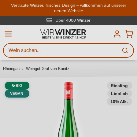
Zum Hauptinhalt springen
Vertraute Winzer, frisches Design – willkommen auf unserer
neuen Website
Weinsuche
Mindestens 3 Zeichen eingeben
Über 4000 Winzer
Beschreiben Sie, welchen Wein
Sie suchen – ob nach Geschmack,
Anlass, Weinnamen, Rebsorte,
Rheingau
Weingut Graf von Kanitz
Region, Winzer oder anderen
Kriterien.
Riesling
BIO
Lieblich
VEGAN
10% Alk.