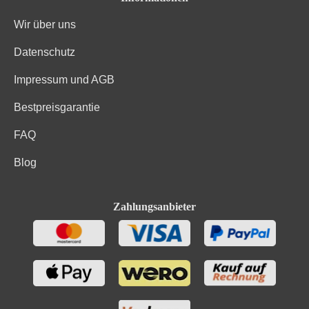
Wir über uns
Kohlenhydrate davon Zucker
34.8 g
Datenschutz
Fett
0.5 g
Impressum und AGB
Gesättigte Fettsäuren
0.1 g
Bestpreisgarantie
Salz
0.0125 g
FAQ
Eiweiß
0.5 g
Blog
Bio-Trauben, Gase: Kohlendioxyd, Antioxidationsmittel:
Zutaten
Sulfite. Enthält geringfügige Mengen von Fett,
Zahlungsanbieter
gesättigten Fettsäuren, Eiweiß und Salz