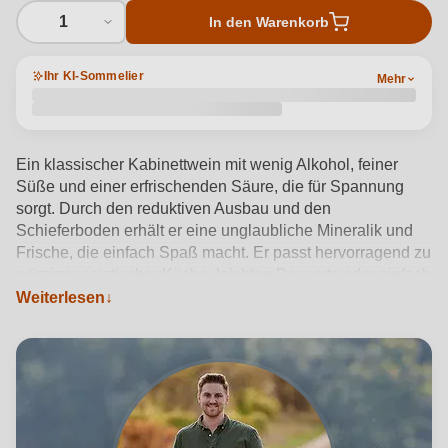
1
In den Warenkorb
Ihr KI-Sommelier
Mehr
Ein klassischer Kabinettwein mit wenig Alkohol, feiner
Süße und einer erfrischenden Säure, die für Spannung
sorgt. Durch den reduktiven Ausbau und den
Schieferboden erhält er eine unglaubliche Mineralik und
Frische, die einfach Spaß macht. Er passt hervorragend zu
würziger asiatischer Küche, leichten Desserts oder einfach
Weiterlesen
solo als erfrischender Genuss.
Produktdetails anzeigen →