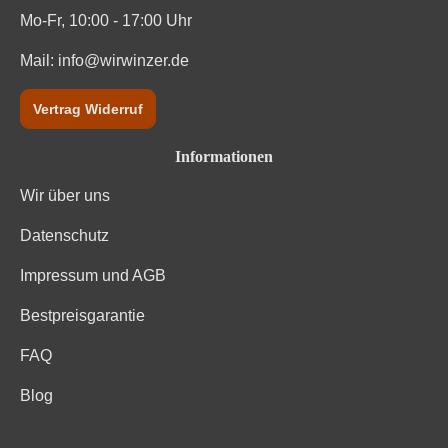
Restzucker in g/L
1 g/L
Mo-Fr, 10:00 - 17:00 Uhr
Mail:
info@wirwinzer.de
Säuregehalt in g/L
5,75 g/L
Traubenfarbe
Vertrag Widerruf
Rot
Vegan
Ja
Informationen
Wir über uns
Weinart
Rotwein
Datenschutz
Nährwertangaben
Impressum und AGB
Durchschnittliche nährwertangaben
pro 100 ml
Bestpreisgarantie
FAQ
Brennwert
318 kJ / 76 kcal
Blog
Kohlenhydrate
0.5 g