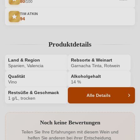
80
/100
TIM ATKIN
94
Produktdetails
Land & Region
Rebsorte & Weinart
Spanien, Valencia
Garnacha Tinta, Rotwein
Qualität
Alkoholgehalt
Vino
14 %
Restsüße & Geschmack
Alle Details
1 g/L, trocken
Produktnummer
6880003000
Noch keine Bewertungen
Alkoholgehalt in %
14 %
Teilen Sie Ihre Erfahrungen mit diesem Wein und
helfen Sie anderen bei ihrer Entscheidung.
Allergene
Enthält Sulfite