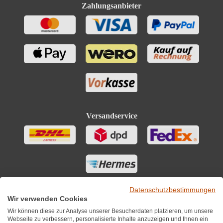
Kohlenhydrate davon Zucker
0 g
Zahlungsanbieter
Fett
0.1 g
Salz
0.01 g
Eiweiß
0.1 g
Zutaten
Bio-Trauben, Konservierungsstoffe (Sulfite)
Versandservice
Datenschutzbestimmungen
Wir verwenden Cookies
Wir können diese zur Analyse unserer Besucherdaten platzieren, um unsere
Webseite zu verbessern, personalisierte Inhalte anzuzeigen und Ihnen ein