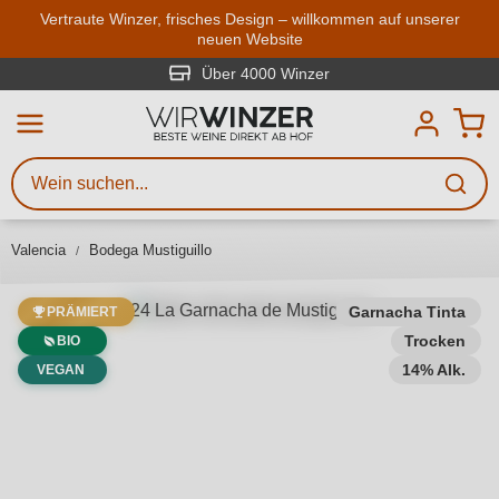
Zum Hauptinhalt springen
Vertraute Winzer, frisches Design – willkommen auf unserer
neuen Website
Weinsuche
Mindestens 3 Zeichen eingeben
Über 4000 Winzer
Beschreiben Sie, welchen Wein
Sie suchen – ob nach Geschmack,
Anlass, Weinnamen, Rebsorte,
Valencia
Bodega Mustiguillo
Region, Winzer oder anderen
Kriterien.
Garnacha Tinta
PRÄMIERT
Trocken
BIO
14% Alk.
VEGAN