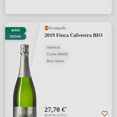
Mustiguillo
BIO
2019 Finca Calvestra BIO
VEGAN
Valencia
Cuvée (Weiß)
Brut nature
27,70 €
*
36,93 €/L (0,75 L)