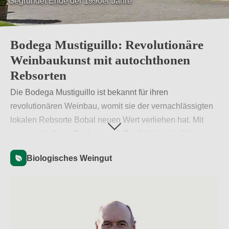
Gegründet Ende der 1990er Jahre
Einheimischen Trauben
Bodega Mustiguillo: Revolutionäre
Weinbaukunst mit autochthonen
Rebsorten
Die Bodega Mustiguillo ist bekannt für ihren
revolutionären Weinbau, womit sie der vernachlässigten
lokalen Rebsorte Bobal neuen Wert verliehen hat. Mit
einem ständigen Streben nach Qualität hat das Weingut
neue Methoden entwickelt, um ihre Trauben optimal zu
Biologisches Weingut
nutzen. Bodega Mustiguillo behandelt ihren Wein in
jedem Herstellungsschritt mit Respekt, wodurch sie jeden
Weinliebhaber überzeugen werden.
Weiterlesen
→