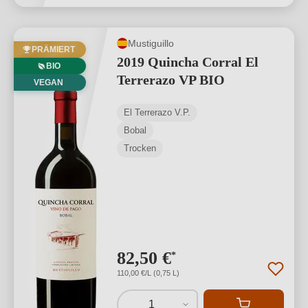
Mustiguillo
PRÄMIERT
2019 Quincha Corral El
BIO
Terrerazo VP BIO
VEGAN
El Terrerazo V.P.
Bobal
Trocken
82,50 €
*
110,00 €/L (0,75 L)
1