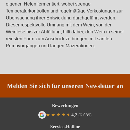
eigenen Hefen fermentiert, wobei strenge
Temperaturkontrollen und regelmäßige Verkostungen zur
Überwachung ihrer Entwicklung durchgeführt werden.
Dieser respektvolle Umgang mit dem Wein, von der
Weinlese bis zur Abfüllung, hilft dabei, den Wein in seiner
reinsten Form zum Ausdruck zu bringen, mit sanften
Pumpvorgängen und langen Mazerationen.
Melden Sie sich für unseren Newsletter an
Bewertungen
★
★
★
★
★
★
4,7
(6.689)
Durchschnittliche Bewertung von 4.7 von
Service-Hotline