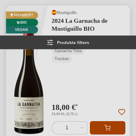
Mustiguillo
PRÄMIERT
2024 La Garnacha de
BIO
Mustiguillo BIO
VEGAN
Produkte filtern
Valencia
Garnacha Tinta
Trocken
18,00 €
*
24,00 €/L (0,75 L)
1