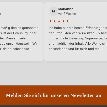
Neuer Kunde?
Frankreich
Neuer Kunde?
Passt zu
Marianne
M
n
vor 2 Wochen
AOP
Rebsorte
★
★
★
★
★
he Bewertung von 5 von 5 Sternen
Durchschnittliche Bewertung von 
Loire
Restzucker in g/L
elmäßig den so genannten
Ich habe nur die besten Erfahrungen m
5 Sternen
s ist der Grauburgunder
den Produkten von WirWinzer. 2 x best
0 g/L
Traubenfarbe
r. Preislich sehr
und schnelle Lieferung, Superverpack
ist es unser Hauswein. Wir
und natürlich der Inhalt. Alle Weine si
, da er insbesonde...
Weißwein
beschrieben und für mich und mei...
Nährwertangaben
ANMELDEN
Melden Sie sich für unseren Newsletter an