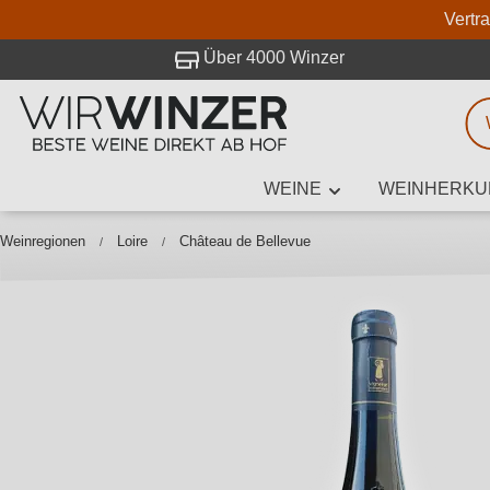
Vertr
 Besuch bei WirWinzer.
Über 4000 Winzer
WEINE
WEINHERKU
Weinsuche
Mindestens 3
Weinregionen
Loire
Château de Bellevue
Beschre