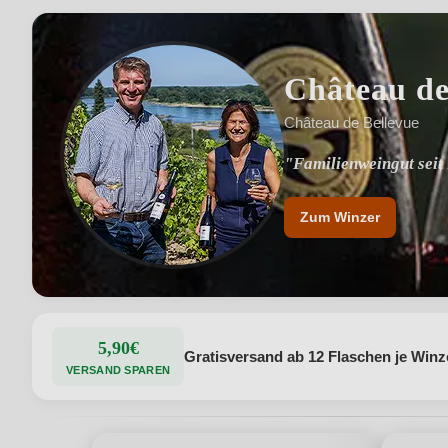
Château de
Château de Bellevue
"Familienweingut seit
"Terroirgeprägte Wein
Zum Winzer
5,90€
Gratisversand ab 12 Flaschen je Winz
VERSAND SPAREN