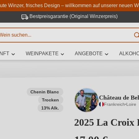
Zum Hauptinhalt springen
Zur Suche springen
Zur Hauptnavigation springe
aute Winzer, frisches Design – willkommen auf unserer neuen W
Bestpreisgarantie (Original Winzerpreis)
E
NFT
WEINPAKETE
ANGEBOTE
ALKOHO
 Zeichen eingeben
Chenin Blanc
Château de Bel
Trocken
iben Sie, welchen Wein Sie suchen – ob nach Geschmack, Anlass, We
Frankreich
Loire
Rebsorte, Region, Winzer oder anderen Kriterien.
13% Alk.
2025 La Croix 