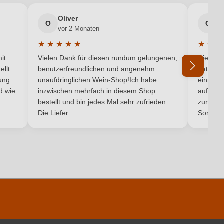
Fisch, Käse, Meeresfrüchte
Oliver
g
O
G
vor 2 Monaten
v
Chenin Blanc
★
★
★
★
★
★
★
★
5 von 5 Sternen
Durchschnittliche Bewertung von 5 von 5 Sternen
Durchsc
0,12 g/L
it
Vielen Dank für diesen rundum gelungenen,
Die Lief
ellt
benutzerfreundlichen und angenehm
hat ein
Weiß
ung
unaufdringlichen Wein-Shop!Ich habe
einmal b
nd wie
inzwischen mehrfach in diesem Shop
auf dem
Ich habe mein Passwort vergessen
bestellt und bin jedes Mal sehr zufrieden.
zurück 
Die Liefer...
Son...
pro 100 ml
315 kJ / 75 kcal
0.7 g