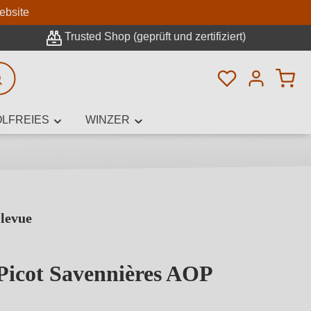
n
ebsite
Trusted Shop (geprüft und zertifiziert)
Du hast 0 Pro
rweiterte Suche
LFREIES
WINZER
levue
innamen,
Picot Savennières AOP