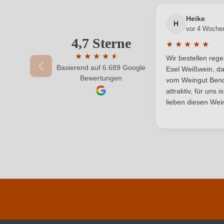
Land
Heike
H
vor 4 Woche
Qualität
4,7 Sterne
Ihre E-Mail-Adresse
★
★
★
★
★
Durchschnittlic
Region
★
★
★
★
★
★
Wir bestellen reg
Basierend auf 6.689 Google
Durchschnittliche Bewertung von 4.7 von 
Esel Weißwein, da
Ihr Passwort
Bewertungen
Säuregehalt in g/L
vom Weingut Bende
attraktiv, für uns 
Weinart
lieben diesen Wein
Durchschnittliche nährwertangaben
Brennwert
Kohlenhydrate