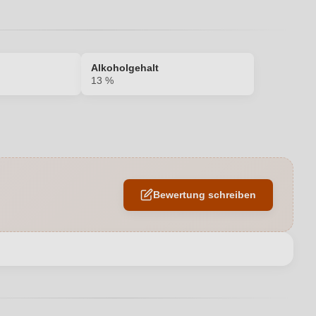
Alkoholgehalt
13 %
13 %
Savennières AOP
Bewertung schreiben
10 ans
ou et Fils, Route des Hauts de Chaume 3820, 49190 St Aubain de
Luigne, Frankreich
en neuen Account.
2025