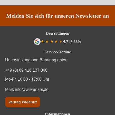
Restzucker in g/L
1,6 g/L
Säuregehalt in g/L
4,9 g/L
Melden Sie sich für unseren Newsletter an
Traubenfarbe
Weiß
Bewertungen
Vegan
Ja
★
★
★
★
★
★
4,7
(6.689)
Durchschnittliche Bewertung von 4.7 von
Weinart
Weißwein
Service-Hotline
Unterstützung und Beratung unter:
Nährwertangaben
+49 (0) 89 416 137 060
Durchschnittliche nährwertangaben
pro 100 ml
Mo-Fr, 10:00 - 17:00 Uhr
Brennwert
Mail:
info@wirwinzer.de
294 kJ / 70 kcal
Kohlenhydrate
70 g
Vertrag Widerruf
Kohlenhydrate davon Zucker
1.6 g
Informationen