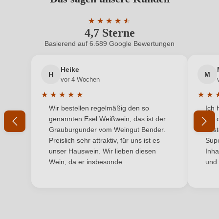
Benutzern abgegeben werden. Bitte loggen Sie sich
Hersteller
Stigler
ein, oder erstellen Sie einen neuen Account.
★
★
★
★
★
★
4,7 Sterne
Durchschnittliche Bewertung von 4.7 
Hersteller
Weingut Stigler, Bachenstraße 29, 79241
adresse
Ihringen, Deutschland
Basierend auf 6.689 Google Bewertungen
Neuer Kunde?
Neuer Kunde?
Inhalt
0,75 L
Heike
H
M
Ihre E-Mail-Adresse
vor 4 Wochen
Jahrgang
2024
★
★
★
★
★
★
★
Durchschnittliche Bewertung von 5 von 5 Sternen
Durchs
Wir bestellen regelmäßig den so
Ich 
Land
Ihr Passwort
Deutschland
genannten Esel Weißwein, das ist der
mit 
Grauburgunder vom Weingut Bender.
best
Ort
Ihringer Winklerberg VDP.ERSTE LAGE
Ich habe mein Passwort vergessen
Preislich sehr attraktiv, für uns ist es
Supe
unser Hauswein. Wir lieben diesen
Inha
Passt zu
Fisch, Pasta, Spargel
Wein, da er insbesonde...
und 
ANMELDEN
Rebsorte
Silvaner
Region
Baden