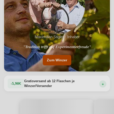
Maximilian Stigler · Inhaber
"Tradition trifft auf Experimentierfreude"
"Beste Lagen am Kaiserstuhl"
Zum Winzer
Gratisversand ab 12 Flaschen je
-5,90€
Winzer/Versender