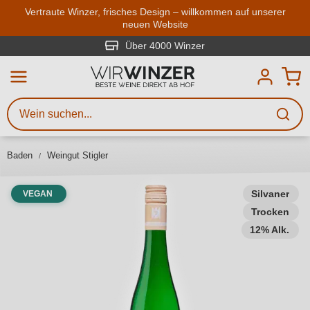
Zum Hauptinhalt springen
Vertraute Winzer, frisches Design – willkommen auf unserer
neuen Website
Weinsuche
Mindestens 3 Zeichen eingeben
Über 4000 Winzer
Beschreiben Sie, welchen Wein
Sie suchen – ob nach Geschmack,
Anlass, Weinnamen, Rebsorte,
Baden
Weingut Stigler
Region, Winzer oder anderen
Kriterien.
Silvaner
VEGAN
Trocken
12% Alk.