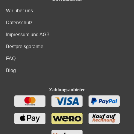
Wir über uns
Trauben, Wein, Weinsäure, Sulfite. Enthält geringfügige
Zutaten
Mengen von Fett, gesättigten Fettsäuren, Eiweiß und
Datenschutz
Salz
Impressum und AGB
Bestpreisgarantie
FAQ
Blog
Zahlungsanbieter