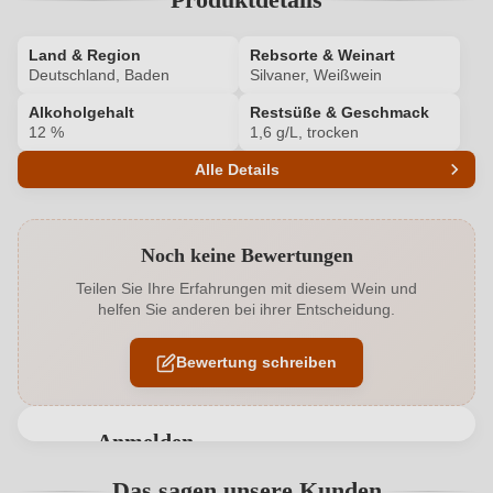
Land & Region
Rebsorte & Weinart
Deutschland, Baden
Silvaner, Weißwein
Alkoholgehalt
Restsüße & Geschmack
12 %
1,6 g/L, trocken
Alle Details
Produktnummer
69007000
Noch keine Bewertungen
Alkoholgehalt in %
12 %
Teilen Sie Ihre Erfahrungen mit diesem Wein und
helfen Sie anderen bei ihrer Entscheidung.
Allergene
Enthält Sulfite
Bewertung schreiben
Ausbau
Großes Holzfass
Flaschenverschluss
Drehverschluss
Anmelden
Geschmack
Trocken
Bewertungen können nur von angemeldeten
Das sagen unsere Kunden