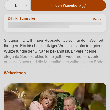
1
In den Warenkorb
Ihr KI-Sommelier
Mehr
Silvaner – DIE Ihringer Rebsorte, typisch für dein Weinort
Ihringen. Ein frischer, spritziger Wein mit schön integrierter
Würze für die der Silvaner bekannt ist. Er vereint eine
elegante Säurestruktur, feine gelbe Frucharomen, zarte
nussige Noten und die Mineralität der vulkanischen Böden
an der Südwestseite des Kaiserstuhls, dem Winklerberg.
Hat Tiefgang und lädt direkt zum Weitertrinken ein.
Weiterlesen
Silvaner ist ein besonders harmonischer Speisebegleiter.
Produktdetails anzeigen →