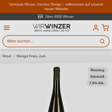
Zum Hauptinhalt springen
Vertraute Winzer, frisches Design – willkommen auf unserer
neuen Website
Weinsuche
Mindestens 3 Zeichen eingeben
Über 4000 Winzer
Beschreiben Sie, welchen Wein
Sie suchen – ob nach Geschmack,
Anlass, Weinnamen, Rebsorte,
Mosel
Weingut Kranz-Junk
Region, Winzer oder anderen
Kriterien.
Riesling
Edelsüß
7,5% Alk.