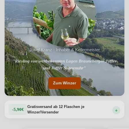
Josef Kranz · Inhaber & Kellermeister
"Riesling von weltbekannten Lagen Brauneberger Juffer
"2 Sterne im Eichelmann 2020"
und Juffer Sonnenuhr"
Zum Winzer
Gratisversand ab 12 Flaschen je
-5,90€
Winzer/Versender