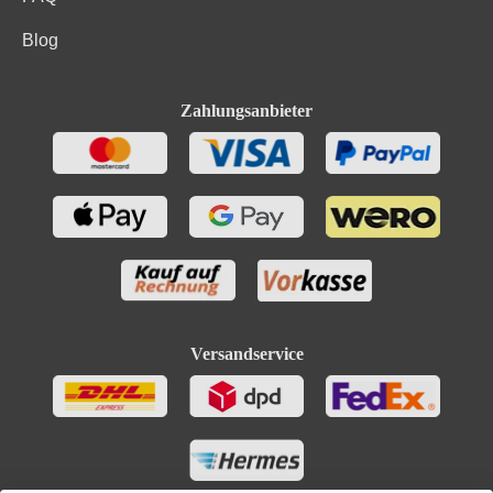
Kohlenhydrate davon Zucker
9.1 g
Blog
Trauben, Konservierungsstoffe (Sulfite). Enthält
Zutaten
geringfügige Mengen von Fett, gesättigten Fettsäuren,
Eiweiß und Salz
Zahlungsanbieter
Versandservice