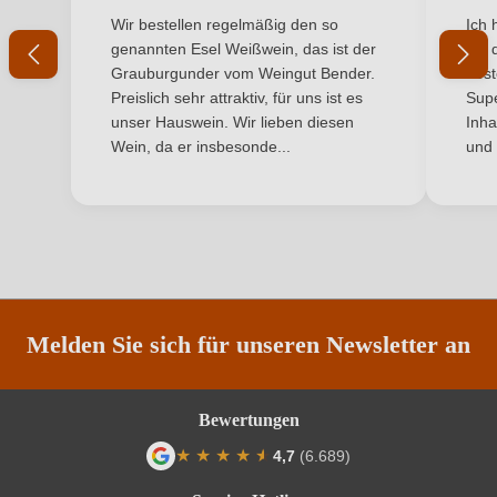
Durchschnittliche Bewertung von 5 von 5 Sternen
Durchs
Wir bestellen regelmäßig den so
Ich 
Hersteller
Kranz-Junk
genannten Esel Weißwein, das ist der
mit 
Grauburgunder vom Weingut Bender.
best
Hersteller
Weingut Kranz-Junk, Brunnenstr. 7, 54472
Preislich sehr attraktiv, für uns ist es
Supe
adresse
Brauneberg, Deutschland
unser Hauswein. Wir lieben diesen
Inha
Wein, da er insbesonde...
und 
Inhalt
0,75 L
Jahrgang
2024
Land
Deutschland
Ort
Brauneberger Juffer - Sonnenuhr
Melden Sie sich für unseren Newsletter an
Passt zu
Dessert, Käse
Bewertungen
Qualität
Auslese
★
★
★
★
★
★
4,7
(6.689)
Rebsorte
Riesling
Durchschnittliche Bewertung von 4.7 von