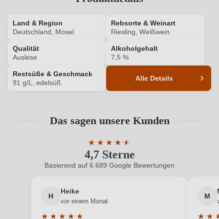
Ihr Passwort
Land & Region
Rebsorte & Weinart
Deutschland, Mosel
Riesling, Weißwein
Ich habe mein Passwort vergessen
Qualität
Alkoholgehalt
Auslese
7,5 %
Restsüße & Geschmack
ANMELDEN
Alle Details
91 g/L, edelsüß
Produktnummer
1105040000
Das sagen unsere Kunden
Alkoholgehalt in %
7,5 %
★
★
★
★
★
★
Allergene
Enthält Sulfite
4,7 Sterne
Durchschnittliche Bewertung von 4.7 
Basierend auf 6.689 Google Bewertungen
Ausbau
Edelstahltank
Heike
Flaschenverschluss
Naturkorken
H
M
vor einem Monat
Geschmack
Edelsüß
★
★
★
★
★
★
★