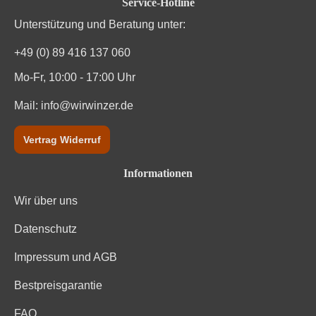
Service-Hotline
Region
Mosel
Unterstützung und Beratung unter:
Restzucker in g/L
91 g/L
+49 (0) 89 416 137 060
Mo-Fr, 10:00 - 17:00 Uhr
Säuregehalt in g/L
8,9 g/L
Mail:
info@wirwinzer.de
Traubenfarbe
Weiß
Vertrag Widerruf
Weinart
Weißwein
Informationen
Nährwertangaben
Wir über uns
Durchschnittliche nährwertangaben
pro 100 ml
Datenschutz
Brennwert
343 kJ / 82 kcal
Impressum und AGB
Bestpreisgarantie
Kohlenhydrate
9.6 g
FAQ