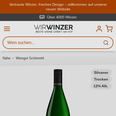
Zum Hauptinhalt springen
Vertraute Winzer, frisches Design – willkommen auf unserer
neuen Website
Weinsuche
Mindestens 3 Zeichen eingeben
Über 4000 Winzer
Beschreiben Sie, welchen Wein
Sie suchen – ob nach Geschmack,
Anlass, Weinnamen, Rebsorte,
Nahe
Weingut Schömehl
Region, Winzer oder anderen
Kriterien.
Silvaner
Trocken
12% Alk.