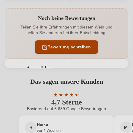
Produktnummer
1087030000
Noch keine Bewertungen
Alkoholgehalt in %
12 %
Teilen Sie Ihre Erfahrungen mit diesem Wein und
helfen Sie anderen bei ihrer Entscheidung.
Allergene
Enthält Sulfite
Bewertung schreiben
Flaschenverschluss
Drehverschluss
Geschmack
Trocken
Anmelden
Hersteller
Schömehl
Bewertungen können nur von angemeldeten
Das sagen unsere Kunden
Benutzern abgegeben werden. Bitte loggen Sie sich
Hersteller
Weingut Schömehl GbR, Binger Str. 2, 55452
ein, oder erstellen Sie einen neuen Account.
adresse
★
★
★
★
★
★
Dorsheim, Deutschland
4,7 Sterne
Durchschnittliche Bewertung von 4.7 
Inhalt
1,0 L
Basierend auf 6.689 Google Bewertungen
Neuer Kunde?
Neuer Kunde?
Jahrgang
2023
Heike
H
M
Ihre E-Mail-Adresse
vor 4 Wochen