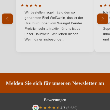
Land
Deutschland
★
★
★
★
★
★
★
Durchschnittliche Bewertung von 5 von 5 Sternen
Durchs
Wir bestellen regelmäßig den so
Ich 
Passt zu
Ihr Passwort
Käse, Salat, Spargel
genannten Esel Weißwein, das ist der
mit 
Grauburgunder vom Weingut Bender.
best
Qualität
Qualitätswein
Ich habe mein Passwort vergessen
Preislich sehr attraktiv, für uns ist es
Supe
unser Hauswein. Wir lieben diesen
Inha
Rebsorte
Silvaner
Wein, da er insbesonde...
und 
ANMELDEN
Region
Nahe
Traubenfarbe
Weiß
Weinart
Weißwein
Melden Sie sich für unseren Newsletter an
Bewertungen
★
★
★
★
★
★
4,7
(6.689)