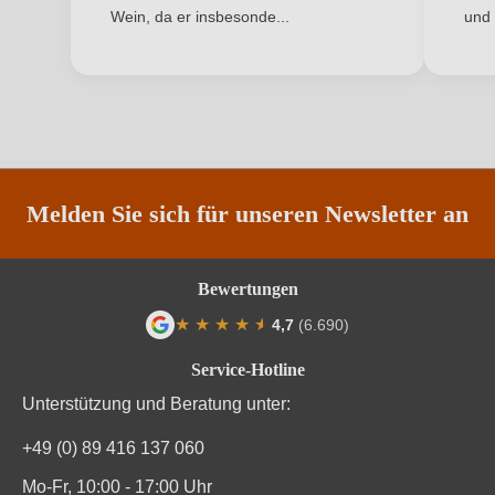
Qualität
Qualitätswein
Wein, da er insbesonde...
und 
ANMELDEN
Rebsorte
Silvaner
Region
Franken
Restzucker in g/L
7,1 g/L
Säuregehalt in g/L
6 g/L
Melden Sie sich für unseren Newsletter an
Traubenfarbe
Weiß
Bewertungen
Weinart
Weißwein
★
★
★
★
★
★
4,7
(6.690)
Durchschnittliche Bewertung von 4.7 von
Service-Hotline
Unterstützung und Beratung unter:
+49 (0) 89 416 137 060
Mo-Fr, 10:00 - 17:00 Uhr