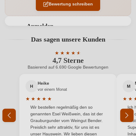
Bewertung schreiben
Ausbau
Edelstahltank
Auszeichnungen
Selection
Anmelden
Geschmack
Trocken
Bewertungen können nur von angemeldeten
Das sagen unsere Kunden
Benutzern abgegeben werden. Bitte loggen Sie sich
Hersteller
Stühler
ein, oder erstellen Sie einen neuen Account.
★
★
★
★
★
★
4,7 Sterne
Durchschnittliche Bewertung von 4.7 
Hersteller
Weinerlebnis Stühler, Landwehrstraße 1, 97247
adresse
Untereisenheim, Deutschland
Basierend auf 6.690 Google Bewertungen
Neuer Kunde?
Neuer Kunde?
Inhalt
0,75 L
Heike
H
M
Ihre E-Mail-Adresse
vor einem Monat
Jahrgang
2023
★
★
★
★
★
★
★
Durchschnittliche Bewertung von 5 von 5 Sternen
Durchs
Wir bestellen regelmäßig den so
Ich 
Land
Ihr Passwort
Deutschland
genannten Esel Weißwein, das ist der
mit 
Grauburgunder vom Weingut Bender.
best
Passt zu
Fisch
Ich habe mein Passwort vergessen
Preislich sehr attraktiv, für uns ist es
Supe
unser Hauswein. Wir lieben diesen
Inha