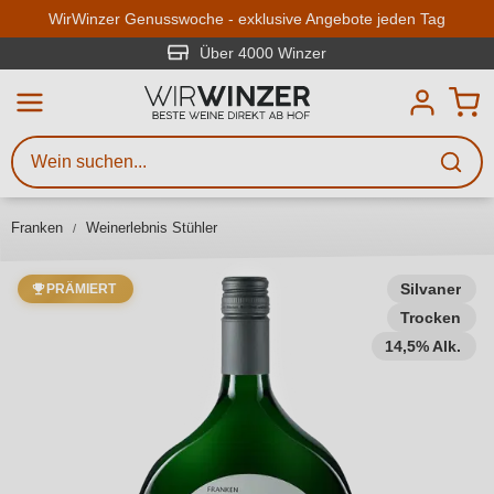
Zum Hauptinhalt springen
WirWinzer Genusswoche - exklusive Angebote jeden Tag
Über 4000 Winzer
Weinsuche
Mindestens 3 Zeichen eingeben
Beschreiben Sie, welchen Wein
Sie suchen – ob nach Geschmack,
Franken
Weinerlebnis Stühler
Anlass, Weinnamen, Rebsorte,
Region, Winzer oder anderen
Kriterien.
Silvaner
PRÄMIERT
Trocken
14,5% Alk.