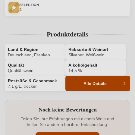
SELECTION
4
Produktdetails
Land & Region
Rebsorte & Weinart
Deutschland, Franken
Silvaner, Weißwein
Qualität
Alkoholgehalt
Qualitätswein
14,5 %
Restsüße & Geschmack
Alle Details
7,1 g/L, trocken
Produktnummer
1215068000
Noch keine Bewertungen
Alkoholgehalt in %
14,5 %
Teilen Sie Ihre Erfahrungen mit diesem Wein und
helfen Sie anderen bei ihrer Entscheidung.
Allergene
Enthält Sulfite