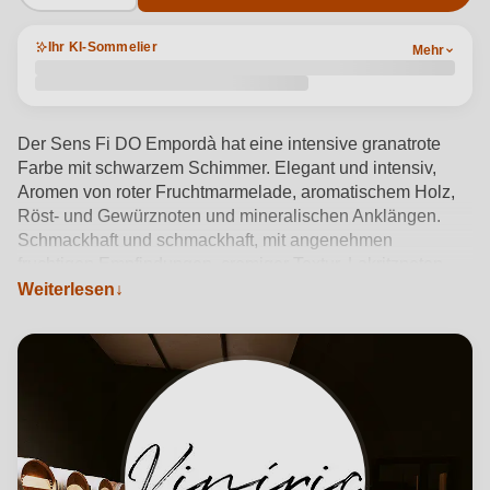
Ihr KI-Sommelier
Mehr
Der Sens Fi DO Empordà hat eine intensive granatrote
Farbe mit schwarzem Schimmer. Elegant und intensiv,
Aromen von roter Fruchtmarmelade, aromatischem Holz,
Röst- und Gewürznoten und mineralischen Anklängen.
Schmackhaft und schmackhaft, mit angenehmen
fruchtigen Empfindungen, cremiger Textur, Lakritznoten,
balsamischen Noten mit reifen Tanninen und sogar einem
Weiterlesen
ausdrucksstarken Abgang mit balsamischen Anklängen.
Produktdetails anzeigen →