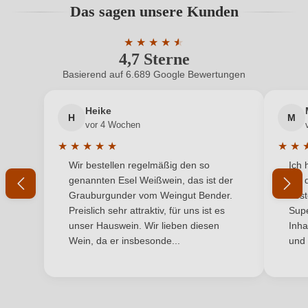
Das sagen unsere Kunden
Benutzern abgegeben werden. Bitte loggen Sie sich
Geschmack
Trocken
ein, oder erstellen Sie einen neuen Account.
★
★
★
★
★
★
4,7 Sterne
Durchschnittliche Bewertung von 4.7 
Hersteller
Celler Viníric
Basierend auf 6.689 Google Bewertungen
Neuer Kunde?
Neuer Kunde?
Hersteller
Celler Viníric (David Saavedra Camps), C. Ebre s/n,
adresse
17251 Calonge (Girona), Spanien
Heike
H
M
Ihre E-Mail-Adresse
vor 4 Wochen
Inhalt
0,75 L
★
★
★
★
★
★
★
Durchschnittliche Bewertung von 5 von 5 Sternen
Durchs
Wir bestellen regelmäßig den so
Ich 
Jahrgang
Ihr Passwort
2023
genannten Esel Weißwein, das ist der
mit 
Grauburgunder vom Weingut Bender.
best
Land
Spanien
Ich habe mein Passwort vergessen
Preislich sehr attraktiv, für uns ist es
Supe
unser Hauswein. Wir lieben diesen
Inha
Passt zu
Käse, Rotes Fleisch, Wild
Wein, da er insbesonde...
und 
ANMELDEN
Qualität
DOP
Rebsorte
Cuvée (Rot)