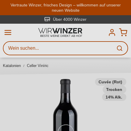
Zum Hauptinhalt springen
Vertraute Winzer, frisches Design – willkommen auf unserer
neuen Website
Weinsuche
Mindestens 3 Zeichen eingeben
Über 4000 Winzer
Beschreiben Sie, welchen Wein
Sie suchen – ob nach Geschmack,
Anlass, Weinnamen, Rebsorte,
Katalonien
Celler Viníric
Region, Winzer oder anderen
Kriterien.
Cuvée (Rot)
Trocken
14% Alk.