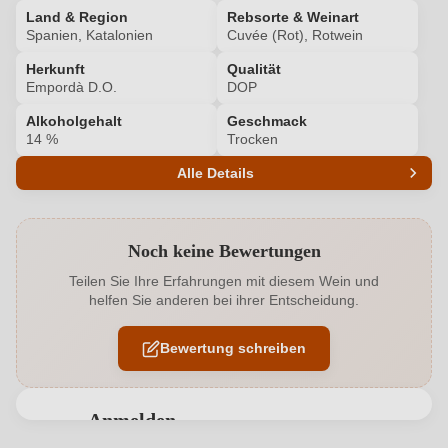
Land & Region
Rebsorte & Weinart
Spanien, Katalonien
Cuvée (Rot), Rotwein
Herkunft
Qualität
Empordà D.O.
DOP
Alkoholgehalt
Geschmack
14 %
Trocken
Alle Details
Produktnummer
8941008000
Noch keine Bewertungen
Alkoholgehalt in %
14 %
Teilen Sie Ihre Erfahrungen mit diesem Wein und
helfen Sie anderen bei ihrer Entscheidung.
Allergene
Enthält Sulfite
Bewertung schreiben
Ausbau
Barrique
Cuvée-Rebsorten
Garnacha Tinta, Monastrell
Anmelden
Geographische Angabe
Empordà D.O.
Bewertungen können nur von angemeldeten