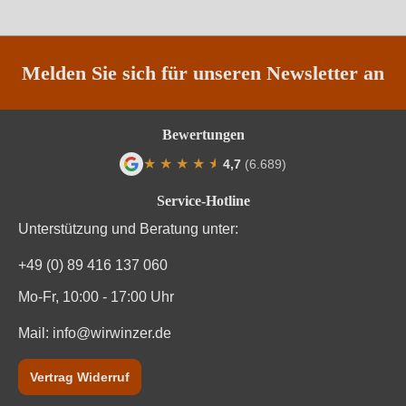
Region
Katalonien
Säuregehalt in g/L
4,11 g/L
Melden Sie sich für unseren Newsletter an
Traubenfarbe
Rot
Bewertungen
Weinart
Rotwein
★
★
★
★
★
★
4,7
(6.689)
Durchschnittliche Bewertung von 4.7 von
Service-Hotline
Unterstützung und Beratung unter:
+49 (0) 89 416 137 060
Mo-Fr, 10:00 - 17:00 Uhr
Mail:
info@wirwinzer.de
Vertrag Widerruf