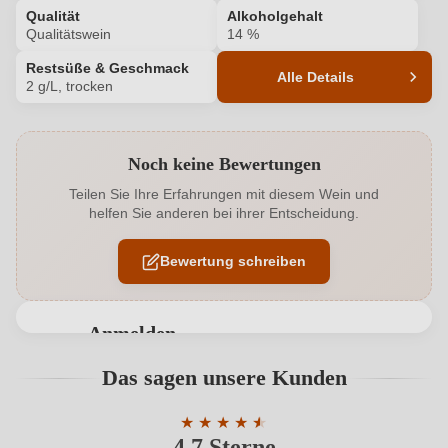
Qualität
Alkoholgehalt
Qualitätswein
14 %
Restsüße & Geschmack
Alle Details
2 g/L, trocken
Produktnummer
7426019000
Noch keine Bewertungen
Alkoholgehalt in %
14 %
Teilen Sie Ihre Erfahrungen mit diesem Wein und
helfen Sie anderen bei ihrer Entscheidung.
Allergene
Enthält Sulfite
Bewertung schreiben
Ausbau
Barrique
Flaschenverschluss
Naturkorken
Anmelden
Geschmack
Trocken
Bewertungen können nur von angemeldeten
Das sagen unsere Kunden
Benutzern abgegeben werden. Bitte loggen Sie sich
Hersteller
Noll
ein, oder erstellen Sie einen neuen Account.
★
★
★
★
★
★
4,7 Sterne
Durchschnittliche Bewertung von 4.7 
Hersteller
Weingut Noll GbR, Kirchstraße 20a, 79426