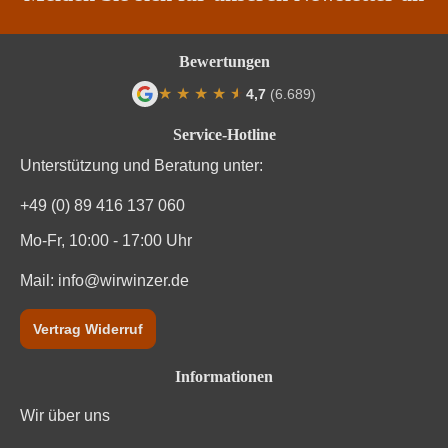
Säuregehalt in g/L
4,8 g/L
Bewertungen
Traubenfarbe
Rot
★
★
★
★
★
★
4,7
(6.689)
Durchschnittliche Bewertung von 4.7 von
Vegan
Ja
Service-Hotline
Unterstützung und Beratung unter:
Weinart
Rotwein
+49 (0) 89 416 137 060
Mo-Fr, 10:00 - 17:00 Uhr
Mail:
info@wirwinzer.de
Vertrag Widerruf
Informationen
Wir über uns