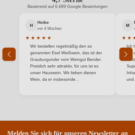
adresse
Buggingen-Seefelden, Deutschland
Basierend auf 6.689 Google Bewertungen
Neuer Kunde?
Neuer Kunde?
Inhalt
0,75 L
Heike
H
M
Ihre E-Mail-Adresse
vor 4 Wochen
Jahrgang
2023
★
★
★
★
★
★
★
Durchschnittliche Bewertung von 5 von 5 Sternen
Durchs
Wir bestellen regelmäßig den so
Ich 
Land
Ihr Passwort
Deutschland
genannten Esel Weißwein, das ist der
mit 
Grauburgunder vom Weingut Bender.
best
Ort
Seefelder Maltesergarten
Ich habe mein Passwort vergessen
Preislich sehr attraktiv, für uns ist es
Supe
unser Hauswein. Wir lieben diesen
Inha
Passt zu
Wild
Wein, da er insbesonde...
und 
ANMELDEN
Qualität
Qualitätswein
Rebsorte
Spätburgunder
Region
Baden
Restzucker in g/L
2 g/L
Melden Sie sich für unseren Newsletter an