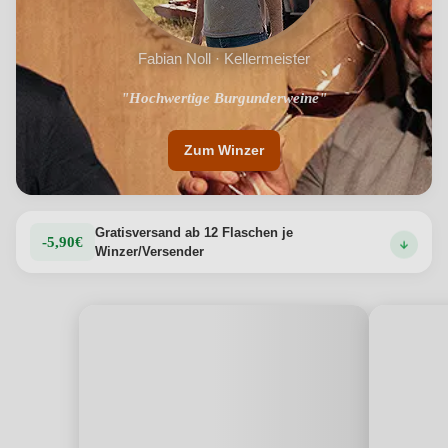
Fabian Noll · Kellermeister
"Steht für Tradition und Moderne"
"Hochwertige Burgunderweine"
Zum Winzer
Gratisversand ab 12 Flaschen je
-5,90€
Winzer/Versender