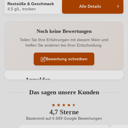
Restsüße & Geschmack
Alle Details
4,5 g/L, trocken
Produktnummer
1149030000
Noch keine Bewertungen
Alkoholgehalt in %
12,5 %
Teilen Sie Ihre Erfahrungen mit diesem Wein und
helfen Sie anderen bei ihrer Entscheidung.
Allergene
Enthält Sulfite
Bewertung schreiben
Ausbau
Edelstahltank
Geschmack
Trocken
Anmelden
Hersteller
Clade
Bewertungen können nur von angemeldeten
Das sagen unsere Kunden
Benutzern abgegeben werden. Bitte loggen Sie sich
Hersteller
Weingut Clade, Von-Dalheim-Straße 9, 67434
ein, oder erstellen Sie einen neuen Account.
adresse
★
Neustadt-Diedesfeld/Pfalz, Deutschland
★
★
★
★
★
4,7 Sterne
Durchschnittliche Bewertung von 4.7 
Inhalt
0,75 L
Basierend auf 6.689 Google Bewertungen
Neuer Kunde?
Neuer Kunde?