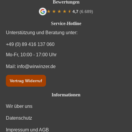
Bewertungen
★
★
★
★
★
★
4,7
(6.689)
Durchschnittliche Bewertung von 4.7 von
Service-Hotline
Unterstützung und Beratung unter:
+49 (0) 89 416 137 060
Mo-Fr, 10:00 - 17:00 Uhr
Mail:
info@wirwinzer.de
Vertrag Widerruf
Informationen
Wir über uns
Datenschutz
Impressum und AGB