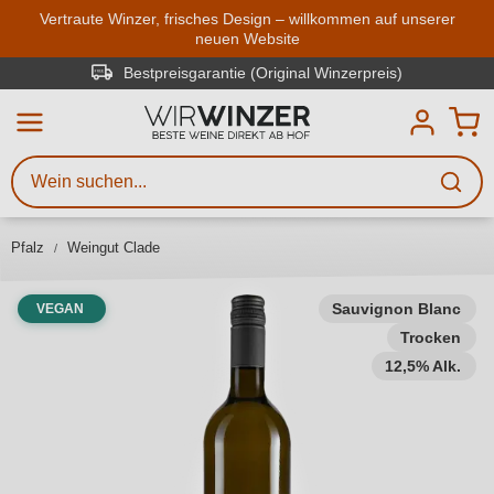
Zum Hauptinhalt springen
Vertraute Winzer, frisches Design – willkommen auf unserer
neuen Website
Weinsuche
Mindestens 3 Zeichen eingeben
nal Winzerpreis)
Trusted Shop (geprüft u
Beschreiben Sie, welchen Wein
Sie suchen – ob nach Geschmack,
Anlass, Weinnamen, Rebsorte,
Pfalz
Weingut Clade
Region, Winzer oder anderen
Kriterien.
Sauvignon Blanc
VEGAN
Trocken
12,5% Alk.