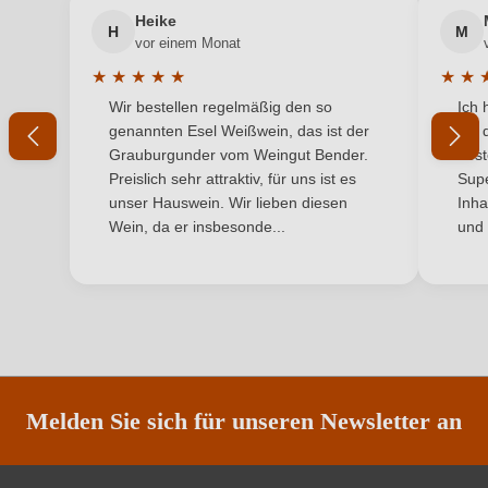
Jahrgang
2023
Heike
H
M
Ihre E-Mail-Adresse
vor einem Monat
Land
Deutschland
★
★
★
★
★
★
★
Durchschnittliche Bewertung von 5 von 5 Sternen
Durchs
Wir bestellen regelmäßig den so
Ich 
Passt zu
Ihr Passwort
Asiatisch, Meeresfrüchte, Pasta
genannten Esel Weißwein, das ist der
mit 
Grauburgunder vom Weingut Bender.
best
Qualität
Qualitätswein
Ich habe mein Passwort vergessen
Preislich sehr attraktiv, für uns ist es
Supe
unser Hauswein. Wir lieben diesen
Inha
Rebsorte
Sauvignon Blanc
Wein, da er insbesonde...
und 
ANMELDEN
Region
Pfalz
Restzucker in g/L
4,5 g/L
Traubenfarbe
Weiß
Vegan
Ja
Melden Sie sich für unseren Newsletter an
Weinart
Weißwein