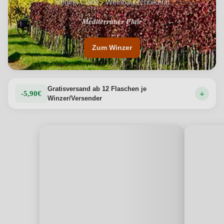
Regina Clade · Weinbautechnikerin
"Mediterraner Flair"
Zum Winzer
Gratisversand ab 12 Flaschen je
-5,90€
Winzer/Versender