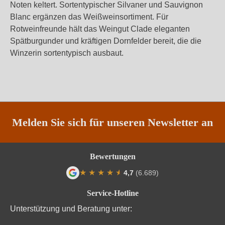
Noten keltert. Sortentypischer Silvaner und Sauvignon
Blanc ergänzen das Weißweinsortiment. Für
Rotweinfreunde hält das Weingut Clade eleganten
Spätburgunder und kräftigen Dornfelder bereit, die die
Winzerin sortentypisch ausbaut.
Melden Sie sich für unseren Newsletter an
Bewertungen
★
★
★
★
★
★
4,7
(6.689)
Durchschnittliche Bewertung von 4.7 von
Service-Hotline
Unterstützung und Beratung unter: